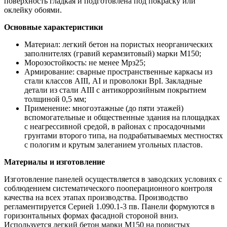
поверхность гладкая и подготовлена под покраску или
оклейку обоями.
Основные характеристики
Материал: легкий бетон на пористых неорганических
заполнителях (гравий керамзитовый) марки М150;
Морозостойкость: не менее Мрз25;
Армирование: сварные пространственные каркасы из
стали классов АIII, АI и проволоки ВрI. Закладные
детали из стали АIII с антикоррозийным покрытием
толщиной 0,5 мм;
Применение: многоэтажные (до пяти этажей)
вспомогательные и общественные здания на площадках
с неагрессивной средой, в районах с просадочными
грунтами второго типа, на подрабатываемых местностях
с пологим и крутым залеганием угольных пластов.
Материалы и изготовление
Изготовление панелей осуществляется в заводских условиях с
соблюдением систематического пооперационного контроля
качества на всех этапах производства. Производство
регламентируется Серией 1.090.1-3 пв. Панели формуются в
горизонтальных формах фасадной стороной вниз.
Используется легкий бетон марки М150 на пористых