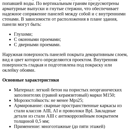
попавшей воды. По вертикальным граням предусмотрены
арматурные выпуски и гнутые стержни, что обеспечивает
надежное сопряжение панелей между собой и с внутренними
стенами. В зависимости от расположения в плане здания,
панели могут быть:
Глухими;
С оконными проемами;
С дверными проемами.
Наружная поверхность панелей покрыта декоративным слоем,
вид и цвет которого определяются проектом. Внутренняя
поверхность гладкая и подготовлена под покраску или
оклейку обоями.
Основные характеристики
Материал: легкий бетон на пористых неорганических
заполнителях (гравий керамзитовый) марки М150;
Морозостойкость: не менее Мрз25;
Армирование: сварные пространственные каркасы из
стали классов АIII, АI и проволоки ВрI. Закладные
детали из стали АIII с антикоррозийным покрытием
толщиной 0,5 мм;
Применение: многоэтажные (до пяти этажей)