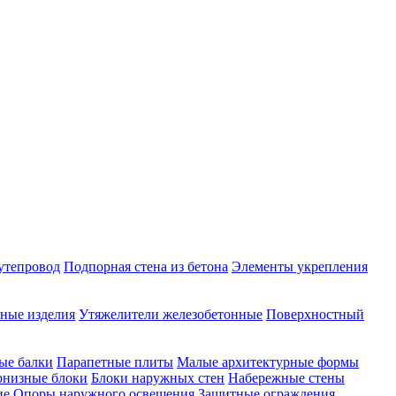
утепровод
Подпорная стена из бетона
Элементы укрепления
ные изделия
Утяжелители железобетонные
Поверхностный
ые балки
Парапетные плиты
Малые архитектурные формы
рнизные блоки
Блоки наружных стен
Набережные стены
ие
Опоры наружного освещения
Защитные ограждения