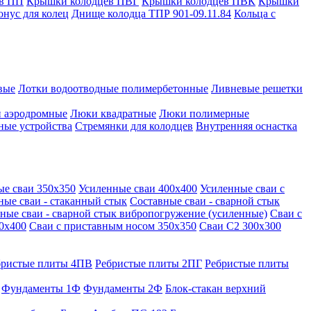
в ПП
Крышки колодцев ПВГ
Крышки колодцев ПВК
Крышки
онус для колец
Днище колодца ТПР 901-09.11.84
Кольца с
вые
Лотки водоотводные полимербетонные
Ливневые решетки
 аэродромные
Люки квадратные
Люки полимерные
ные устройства
Стремянки для колодцев
Внутренняя оснастка
ые сваи 350х350
Усиленные сваи 400х400
Усиленные сваи с
ные сваи - стаканный стык
Составные сваи - сварной стык
ные сваи - сварной стык вибропогружение (усиленные)
Сваи с
0х400
Сваи с приставным носом 350х350
Сваи С2 300х300
бристые плиты 4ПВ
Ребристые плиты 2ПГ
Ребристые плиты
Фундаменты 1Ф
Фундаменты 2Ф
Блок-стакан верхний