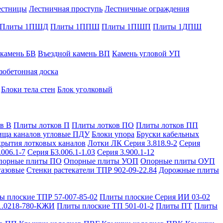
естницы
Лестничная проступь
Лестничные ограждения
Плиты 1ПШД
Плиты 1ППШ
Плиты 1ПШП
Плиты 1ДПШ
 камень БВ
Въездной камень ВП
Камень угловой УП
зобетонная доска
Блоки тела стен
Блок уголковый
в В
Плиты лотков П
Плиты лотков ПО
Плиты лотков ПП
ища каналов угловые ПДУ
Блоки упора
Бруски кабельных
рытия лотковых каналов
Лотки ЛК Серия 3.818.9-2
Серия
.006.1-7
Серия Б3.006.1-1.03
Серия 3.900.1-12
порные плиты ПО
Опорные плиты УОП
Опорные плиты ОУП
газовые
Стенки растекатели ТПР 902-09-22.84
Дорожные плиты
ы плоские ТПР 57-007-85-02
Плиты плоские Серия ИИ 03-02
1.0218-780-КЖИ
Плиты плоские ТП 501-01-2
Плиты ПТ
Плиты