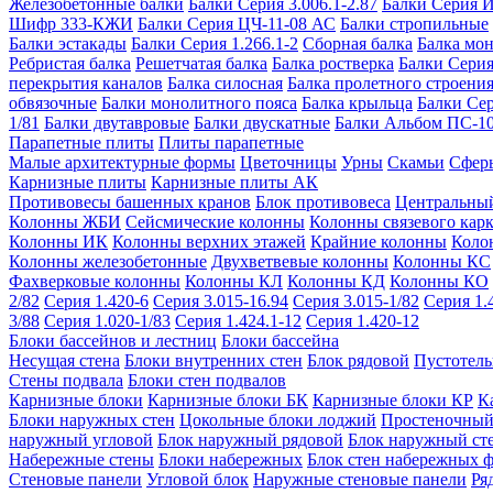
Железобетонные балки
Балки Серия 3.006.1-2.87
Балки Серия 
Шифр 333-КЖИ
Балки Серия ЦЧ-11-08 АС
Балки стропильные
Балки эстакады
Балки Серия 1.266.1-2
Сборная балка
Балка мо
Ребристая балка
Решетчатая балка
Балка ростверка
Балки Серия
перекрытия каналов
Балка силосная
Балка пролетного строени
обвязочные
Балки монолитного пояса
Балка крыльца
Балки Се
1/81
Балки двутавровые
Балки двускатные
Балки Альбом ПС-1
Парапетные плиты
Плиты парапетные
Малые архитектурные формы
Цветочницы
Урны
Скамьи
Сфер
Карнизные плиты
Карнизные плиты АК
Противовесы башенных кранов
Блок противовеса
Центральный
Колонны ЖБИ
Сейсмические колонны
Колонны связевого карк
Колонны ИК
Колонны верхних этажей
Крайние колонны
Коло
Колонны железобетонные
Двухветвевые колонны
Колонны КС
Фахверковые колонны
Колонны КЛ
Колонны КД
Колонны КО
2/82
Серия 1.420-6
Серия 3.015-16.94
Серия 3.015-1/82
Серия 1.
3/88
Серия 1.020-1/83
Серия 1.424.1-12
Серия 1.420-12
Блоки бассейнов и лестниц
Блоки бассейна
Несущая стена
Блоки внутренних стен
Блок рядовой
Пустотелы
Стены подвала
Блоки стен подвалов
Карнизные блоки
Карнизные блоки БК
Карнизные блоки КР
К
Блоки наружных стен
Цокольные блоки лоджий
Простеночный
наружный угловой
Блок наружный рядовой
Блок наружный ст
Набережные стены
Блоки набережных
Блок стен набережных 
Стеновые панели
Угловой блок
Наружные стеновые панели
Ря