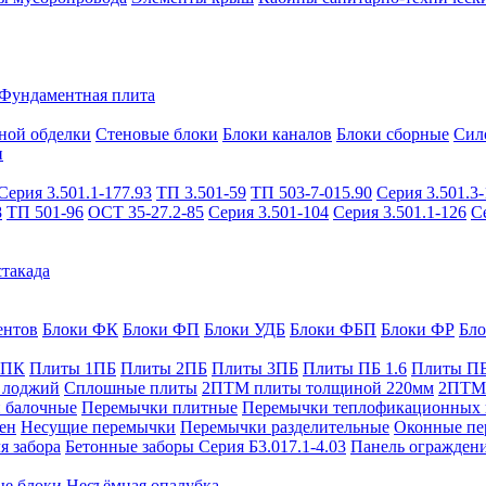
Фундаментная плита
ной обделки
Стеновые блоки
Блоки каналов
Блоки сборные
Сил
и
Серия 3.501.1-177.93
ТП 3.501-59
ТП 503-7-015.90
Серия 3.501.3-
8
ТП 501-96
ОСТ 35-27.2-85
Серия 3.501-104
Серия 3.501.1-126
С
такада
ентов
Блоки ФК
Блоки ФП
Блоки УДБ
Блоки ФБП
Блоки ФР
Бл
1ПК
Плиты 1ПБ
Плиты 2ПБ
Плиты 3ПБ
Плиты ПБ 1.6
Плиты ПБ
 лоджий
Сплошные плиты
2ПТМ плиты толщиной 220мм
2ПТМ 
 балочные
Перемычки плитные
Перемычки теплофикационных 
ен
Несущие перемычки
Перемычки разделительные
Оконные пе
я забора
Бетонные заборы Серия Б3.017.1-4.03
Панель ограждени
ые блоки
Несъёмная опалубка