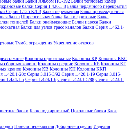
новые балки
Балки Альбом ПС-192
Балки тепловых камер
дкрановые балки Серия 1.426.1-8
Балка чердачного перекрытия
ки Серия 1.125 КЛ-3
Балка перемычная
Балка промежуточная
ная балка
Шпренгельная балка
Балки фризовые
Балка
алки тоннелей
Балки окаймляющие
Балки навеса
Балки
носкатная
Балки для узлов трасс каналов
Балки Серия 1.462.1-
ортовые
Тумба ограждения
Укрепление откосов
рехэтажные
Колонны одноэтажные
Колонны КР
Колонны ККС
ы сборных колонн
Колонны средние
Колонны КБ
Колонны КГ
вых кранов
Колонны КВ
Колонны КН
Колонны ККП
я 1.420.1-20с
Серия 3.015-3/92
Серия 1.420.1-19
Серия 3.015-
ия 1.424.1-5
Серия 1.424.1-6
Серия 1.423.1-5/88
Серия 1.423.1-
апетные блоки
Блок подкарнизный
Цокольные блоки
Блок
ородки
Панели перекрытия
Доборные изделия
Изделия