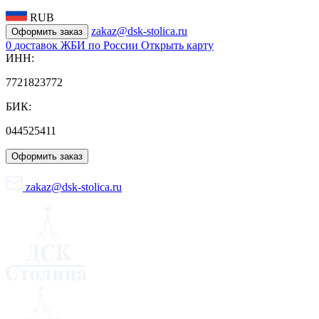
RUB
zakaz@dsk-stolica.ru
Оформить заказ
0
доставок ЖБИ по России
Открыть карту
ИНН:
7721823772
БИК:
044525411
Оформить заказ
zakaz@dsk-stolica.ru