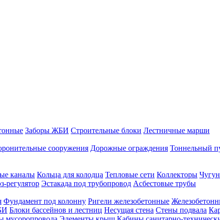
тонные
Заборы ЖБИ
Строительные блоки
Лестничные марши
оронительные сооружения
Дорожные ограждения
Тоннельный п
ые каналы
Кольца для колодца
Тепловые сети
Коллекторы
Чугун
-регулятор
Эстакада под трубопровод
Асбестовые трубы
я
Фундамент под колонну
Ригели железобетонные
Железобетонн
БИ
Блоки бассейнов и лестниц
Несущая стена
Стены подвала
Ка
ы мусоропровода
Элементы крыш
Кабины санитарно-техническ