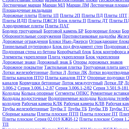
Лестничные марши
Марши МЛ
Марши ЛМ
Лестничная площа
Площадочные вкладыши
Дорожные плиты
Плиты 1П
Плиты 2П
Плиты ПД
Плиты 1ПТ
Плиты ИДП
Плиты ПЖСН
Блок плиты П
Плиты ДТ
Плиты П
Аэродромные плиты
Плиты ПАГ
Бордюр тротуарный
Бортовой камень БР
Бордюрные блоки
Бор
Оборонительные сооружения
Противотанковые надолбы
Желез
Дорожные ограждения
Блоки Нью-Джерси
Ограждающие блок
Тоннельный путепровод
Блок под фундамент стен
Подпорная с
Подпорная стена из бетона
Коробчатый блок
Блок контрфорса 
Элементы укрепления
Плита укрепления
Блок укрепления
Дорожные знаки
Дорожный знак Б
Опоры дорожных знаков
Дорожное покрытие
Тактильная плитка
Тротуарная плита шес
Лотки железобетонные
Лотки Л
Лотки ЛК
Лотки водоотводны
Плиты каналов ПТО
Плиты каналов ПТУ
Опорные подушки 
каналов
Кормушки бетонные
Лоток междупутный
Лотки ЛР
Л
3.006-2
Серия 3.006.1-2.87
Серия 3.006.1-2/82
Серия 3.501.9-181
Колодцы
Кольца опорные
Сегменты ОПКС
Ремонтные вставк
Колодцы водосточные
Водоприемные колодцы
Колодцы теле
колодцев
Рабочая камера КЛК
Рабочая камера КЛВ
Рабочая ка
Трубы железобетонные
Трубы Т
Трубы ТБ
Трубы ТВ
Трубы ТС
Сборные каналы
Плиты плоские ПТП
Плиты плоские ПТ
Плит
Плиты плоские Серия 02.019 КЖИ-12
Плиты плоские Серия 1.
ТП