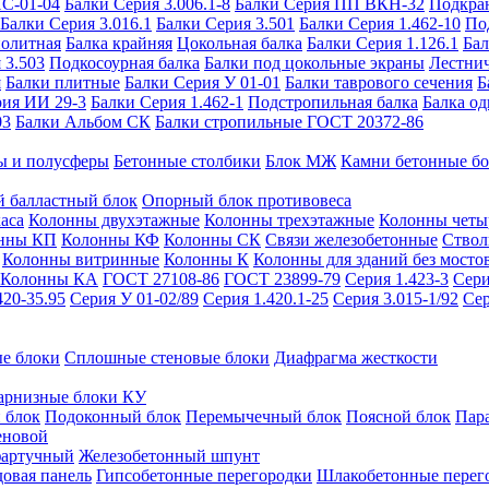
ИС-01-04
Балки Серия 3.006.1-8
Балки Серия ПП ВКН-32
Подкра
Балки Серия 3.016.1
Балки Серия 3.501
Балки Серия 1.462-10
По
нолитная
Балка крайняя
Цокольная балка
Балки Серия 1.126.1
Бал
 3.503
Подкосоурная балка
Балки под цокольные экраны
Лестнич
я
Балки плитные
Балки Серия У 01-01
Балки таврового сечения
Б
рия ИИ 29-3
Балки Серия 1.462-1
Подстропильная балка
Балка од
03
Балки Альбом СК
Балки стропильные ГОСТ 20372-86
ы и полусферы
Бетонные столбики
Блок МЖ
Камни бетонные б
 балластный блок
Опорный блок противовеса
аса
Колонны двухэтажные
Колонны трехэтажные
Колонны четы
нны КП
Колонны КФ
Колонны СК
Связи железобетонные
Ствол
Колонны витринные
Колонны К
Колонны для зданий без мосто
Колонны КА
ГОСТ 27108-86
ГОСТ 23899-79
Серия 1.423-3
Сери
420-35.95
Серия У 01-02/89
Серия 1.420.1-25
Серия 3.015-1/92
Сер
е блоки
Сплошные стеновые блоки
Диафрагма жесткости
арнизные блоки КУ
 блок
Подоконный блок
Перемычечный блок
Поясной блок
Пар
еновой
фартучный
Железобетонный шпунт
довая панель
Гипсобетонные перегородки
Шлакобетонные перег