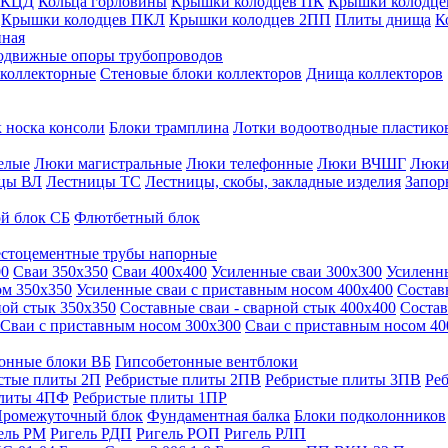
 КЦД
Кольца горловины
Крышки колодцев ПК
Крышки колодце
Крышки колодцев ПКЛ
Крышки колодцев 2ПП
Плиты днища
К
нная
одвижные опоры трубопроводов
 коллекторные
Стеновые блоки коллекторов
Днища коллекторов
 носка консоли
Блоки трамплина
Лотки водоотводные пластико
елые
Люки магистральные
Люки телефонные
Люки ВЧШГ
Люки
цы ВЛ
Лестницы ТС
Лестницы, скобы, закладные изделия
Запор
й блок СБ
Флютбетный блок
стоцементные трубы напорные
00
Сваи 350х350
Сваи 400х400
Усиленные сваи 300х300
Усиленн
ом 350х350
Усиленные сваи с приставным носом 400х400
Состав
ной стык 350х350
Составные сваи - сварной стык 400х400
Состав
Сваи с приставным носом 300х300
Сваи с приставным носом 40
онные блоки ВБ
Гипсобетонные вентблоки
стые плиты 2П
Ребристые плиты 2ПВ
Ребристые плиты 3ПВ
Ре
плиты 4ПФ
Ребристые плиты 1ПР
ромежуточный блок
Фундаментная балка
Блоки подколонников
ель РМ
Ригель РДП
Ригель РОП
Ригель РЛП