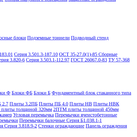
осные блоки
Подземные тоннели
Подводный стенд
183.01
Серия 3.501.3-187.10
ОСТ 35-27.0(1)-85
Сборные
ерия 3.820-6
Серия 3.503.1-112.97
ГОСТ 26067.0-83
ТУ 57-368
оки Ф
Блоки ФБ
Блоки Б
Фундаментный блок стаканного типа
 2.7
Плиты 3.2ПБ
Плиты ПБ 4.0
Плиты НВ
Плиты НВК
плиты толщиной 320мм
2ПТМ плиты толщиной 450мм
камер
Угловая перемычка
Перемычки ячеистобетонные
ремычки
Перемычки балочные Серия Б1.038.1-1
я Серия 3.818.9-2
Стенки ограждающие
Панель ограждения