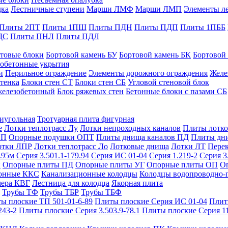
дка
Лестничные ступени
Марши ЛМФ
Марши ЛМП
Элементы л
Плиты 2ПТ
Плиты 1ПШ
Плиты ПДН
Плиты ПДП
Плиты 1ПББ
ДС
Плиты ПНЛ
Плиты ПДЛ
товые блоки
Бортовой камень БУ
Бортовой камень БК
Бортовой
обетонные укрытия
и
Перильное ограждение
Элементы дорожного ограждения
Желе
тенка
Блоки стен СТ
Блоки стен СБ
Угловой стеновой блок
железобетонный
Блок ряжевых стен
Бетонные блоки с пазами СБ
тиугольная
Тротуарная плита фигурная
е
Лотки теплотрасс Лу
Лотки непроходных каналов
Плиты лотко
ОП
Опорные подушки ОПТ
Плиты днища каналов ПД
Плиты дн
отки ЛПР
Лотки теплотрасс Ло
Лотковые днища
Лотки ЛТ
Перек
.95м
Серия 3.501.1-179.94
Серия ИС 01-04
Серия 1.219-2
Серия 3
и
Опорные плиты ПД
Опорные плиты УГ
Опорные плиты ОП
О
фонные ККС
Канализационные колодцы
Колодцы водопроводно-
мера КВГ
Лестница для колодца
Якорная плита
Трубы ТФ
Трубы ТБР
Трубы ТБФ
ы плоские ТП 501-01-6-89
Плиты плоские Серия ИС 01-04
Плит
243-2
Плиты плоские Серия 3.503.9-78.1
Плиты плоские Серия 1