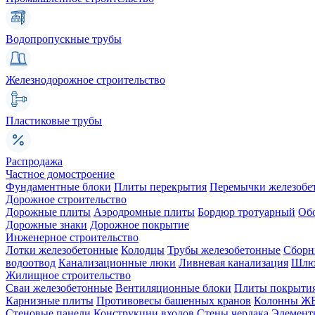
Водопропускные трубы
Железнодорожное строительство
Пластиковые трубы
Распродажа
Частное домостроение
Фундаментные блоки
Плиты перекрытия
Перемычки железобе
Дорожное строительство
Дорожные плиты
Аэродромные плиты
Бордюр тротуарный
Об
Дорожные знаки
Дорожное покрытие
Инженерное строительство
Лотки железобетонные
Колодцы
Трубы железобетонные
Сборн
водоотвод
Канализационные люки
Ливневая канализация
Шлюз
Жилищное строительство
Сваи железобетонные
Вентиляционные блоки
Плиты покрыти
Карнизные плиты
Противовесы башенных кранов
Колонны Ж
Стеновые панели
Конструкции входов
Стены чердака
Элемент