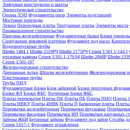
Лифтовые конструкции и шахты
Энергетическое строительство
Опоры ЛЭП
Фундаменты опор
Элементы подстанций
Мостовые переходы
Лежни
Переходные плиты
Тротуарные плиты
Элементы моста
Промышленное строительство
Прогоны железобетонные
Фундаментные балки
Блоки тоннель
Сооружение земляной плотины
Фундамент под насос
Капител
Водопропускные трубы
Шифр 1484.1
Шифр 2119РЧ
Шифр 2175РЧ
Серия 3.501.1-144.1
тепловые камеры
Серия 3.501.1-179.94
Шифр 2068Р
Шифр 233
Серия 3.501-107
Железнодорожное строительство
Дренажные лотки
Шпалы железобетонные
Железнодорожная эс
Пластиковые трубы
Трубы ПНД
Фундаментные блоки
Блок забивной
Блоки ленточных фундам
Блоки ФЛ
Блоки ФБС
Усеченные блоки ФБС
Плиты перекрытия
Плиты ПК
Плиты ПБ
Плиты ПНО
Плиты 
Плиты НВКУ
Плиты 4НВК
Плиты П
Балконные плиты
Плиты
Перемычки железобетонные
Перемычки брусковые
Перемычки
Перемычки фасадные
Перемычки ИП
Перемычки наружных ст
Заборы ЖБИ
Бетонные заборы
Фундамент под забор
Столбы дл
Серия 3.017-1
Фундамент ограждения
Строительные блоки
Керамзитобетонные блоки
Пескоцементн