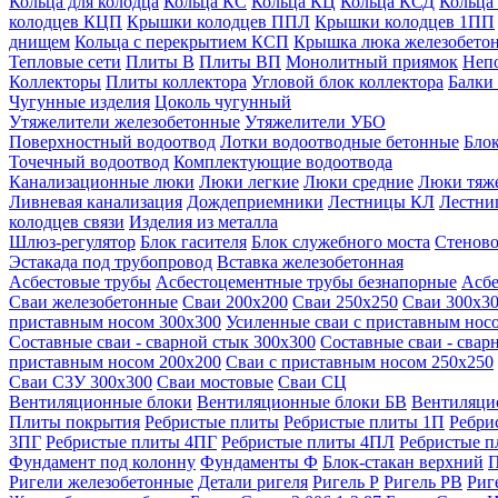
Кольца для колодца
Кольца КС
Кольца КЦ
Кольца КСД
Кольца
колодцев КЦП
Крышки колодцев ППЛ
Крышки колодцев 1ПП
днищем
Кольца с перекрытием КСП
Крышка люка железобето
Тепловые сети
Плиты В
Плиты ВП
Монолитный приямок
Неп
Коллекторы
Плиты коллектора
Угловой блок коллектора
Балки
Чугунные изделия
Цоколь чугунный
Утяжелители железобетонные
Утяжелители УБО
Поверхностный водоотвод
Лотки водоотводные бетонные
Блок
Точечный водоотвод
Комплектующие водоотвода
Канализационные люки
Люки легкие
Люки средние
Люки тяж
Ливневая канализация
Дождеприемники
Лестницы КЛ
Лестни
колодцев связи
Изделия из металла
Шлюз-регулятор
Блок гасителя
Блок служебного моста
Стеново
Эстакада под трубопровод
Вставка железобетонная
Асбестовые трубы
Асбестоцементные трубы безнапорные
Асбе
Сваи железобетонные
Сваи 200х200
Сваи 250х250
Сваи 300х3
приставным носом 300х300
Усиленные сваи с приставным нос
Составные сваи - сварной стык 300х300
Составные сваи - свар
приставным носом 200х200
Сваи с приставным носом 250х250
Сваи С3У 300х300
Сваи мостовые
Сваи СЦ
Вентиляционные блоки
Вентиляционные блоки БВ
Вентиляци
Плиты покрытия
Ребристые плиты
Ребристые плиты 1П
Ребри
3ПГ
Ребристые плиты 4ПГ
Ребристые плиты 4ПЛ
Ребристые 
Фундамент под колонну
Фундаменты Ф
Блок-стакан верхний
П
Ригели железобетонные
Детали ригеля
Ригель Р
Ригель РВ
Риг