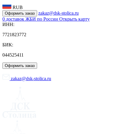
RUB
zakaz@dsk-stolica.ru
Оформить заказ
0
доставок ЖБИ по России
Открыть карту
ИНН:
7721823772
БИК:
044525411
Оформить заказ
zakaz@dsk-stolica.ru