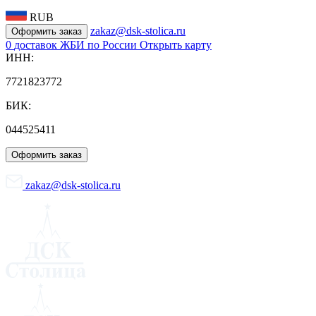
RUB
zakaz@dsk-stolica.ru
Оформить заказ
0
доставок ЖБИ по России
Открыть карту
ИНН:
7721823772
БИК:
044525411
Оформить заказ
zakaz@dsk-stolica.ru