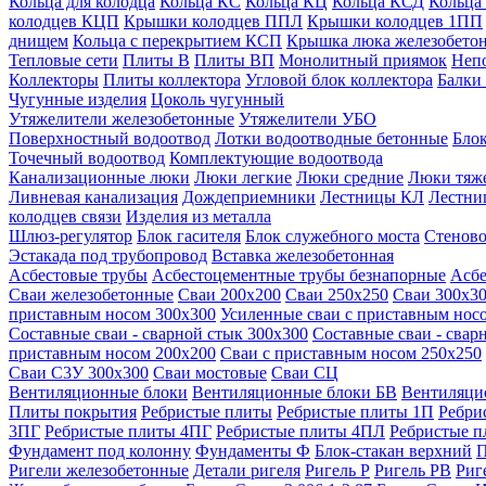
Кольца для колодца
Кольца КС
Кольца КЦ
Кольца КСД
Кольца
колодцев КЦП
Крышки колодцев ППЛ
Крышки колодцев 1ПП
днищем
Кольца с перекрытием КСП
Крышка люка железобето
Тепловые сети
Плиты В
Плиты ВП
Монолитный приямок
Неп
Коллекторы
Плиты коллектора
Угловой блок коллектора
Балки
Чугунные изделия
Цоколь чугунный
Утяжелители железобетонные
Утяжелители УБО
Поверхностный водоотвод
Лотки водоотводные бетонные
Блок
Точечный водоотвод
Комплектующие водоотвода
Канализационные люки
Люки легкие
Люки средние
Люки тяж
Ливневая канализация
Дождеприемники
Лестницы КЛ
Лестни
колодцев связи
Изделия из металла
Шлюз-регулятор
Блок гасителя
Блок служебного моста
Стеново
Эстакада под трубопровод
Вставка железобетонная
Асбестовые трубы
Асбестоцементные трубы безнапорные
Асбе
Сваи железобетонные
Сваи 200х200
Сваи 250х250
Сваи 300х3
приставным носом 300х300
Усиленные сваи с приставным нос
Составные сваи - сварной стык 300х300
Составные сваи - свар
приставным носом 200х200
Сваи с приставным носом 250х250
Сваи С3У 300х300
Сваи мостовые
Сваи СЦ
Вентиляционные блоки
Вентиляционные блоки БВ
Вентиляци
Плиты покрытия
Ребристые плиты
Ребристые плиты 1П
Ребри
3ПГ
Ребристые плиты 4ПГ
Ребристые плиты 4ПЛ
Ребристые 
Фундамент под колонну
Фундаменты Ф
Блок-стакан верхний
П
Ригели железобетонные
Детали ригеля
Ригель Р
Ригель РВ
Риг