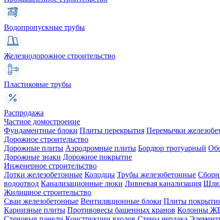
Водопропускные трубы
Железнодорожное строительство
Пластиковые трубы
Распродажа
Частное домостроение
Фундаментные блоки
Плиты перекрытия
Перемычки железобе
Дорожное строительство
Дорожные плиты
Аэродромные плиты
Бордюр тротуарный
Об
Дорожные знаки
Дорожное покрытие
Инженерное строительство
Лотки железобетонные
Колодцы
Трубы железобетонные
Сборн
водоотвод
Канализационные люки
Ливневая канализация
Шлюз
Жилищное строительство
Сваи железобетонные
Вентиляционные блоки
Плиты покрыти
Карнизные плиты
Противовесы башенных кранов
Колонны Ж
Стеновые панели
Конструкции входов
Стены чердака
Элемент