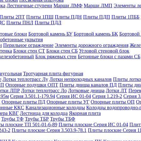
дка
Лестничные ступени
Марши ЛМФ
Марши ЛМП
Элементы л
Плиты 2ПТ
Плиты 1ПШ
Плиты ПДН
Плиты ПДП
Плиты 1ПББ
ДС
Плиты ПНЛ
Плиты ПДЛ
товые блоки
Бортовой камень БУ
Бортовой камень БК
Бортовой
обетонные укрытия
и
Перильное ограждение
Элементы дорожного ограждения
Желе
тенка
Блоки стен СТ
Блоки стен СБ
Угловой стеновой блок
железобетонный
Блок ряжевых стен
Бетонные блоки с пазами СБ
тиугольная
Тротуарная плита фигурная
е
Лотки теплотрасс Лу
Лотки непроходных каналов
Плиты лотко
ОП
Опорные подушки ОПТ
Плиты днища каналов ПД
Плиты дн
отки ЛПР
Лотки теплотрасс Ло
Лотковые днища
Лотки ЛТ
Перек
.95м
Серия 3.501.1-179.94
Серия ИС 01-04
Серия 1.219-2
Серия 3
и
Опорные плиты ПД
Опорные плиты УГ
Опорные плиты ОП
О
фонные ККС
Канализационные колодцы
Колодцы водопроводно-
мера КВГ
Лестница для колодца
Якорная плита
Трубы ТФ
Трубы ТБР
Трубы ТБФ
ы плоские ТП 501-01-6-89
Плиты плоские Серия ИС 01-04
Плит
243-2
Плиты плоские Серия 3.503.9-78.1
Плиты плоские Серия 1