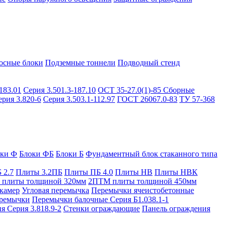
осные блоки
Подземные тоннели
Подводный стенд
183.01
Серия 3.501.3-187.10
ОСТ 35-27.0(1)-85
Сборные
ерия 3.820-6
Серия 3.503.1-112.97
ГОСТ 26067.0-83
ТУ 57-368
оки Ф
Блоки ФБ
Блоки Б
Фундаментный блок стаканного типа
 2.7
Плиты 3.2ПБ
Плиты ПБ 4.0
Плиты НВ
Плиты НВК
плиты толщиной 320мм
2ПТМ плиты толщиной 450мм
камер
Угловая перемычка
Перемычки ячеистобетонные
ремычки
Перемычки балочные Серия Б1.038.1-1
я Серия 3.818.9-2
Стенки ограждающие
Панель ограждения