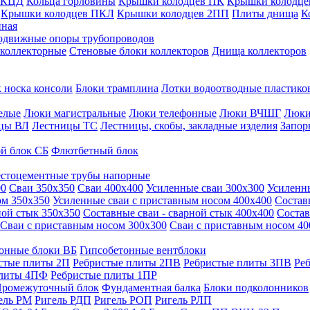
 КЦД
Кольца горловины
Крышки колодцев ПК
Крышки колодце
Крышки колодцев ПКЛ
Крышки колодцев 2ПП
Плиты днища
К
нная
одвижные опоры трубопроводов
 коллекторные
Стеновые блоки коллекторов
Днища коллекторов
 носка консоли
Блоки трамплина
Лотки водоотводные пластико
елые
Люки магистральные
Люки телефонные
Люки ВЧШГ
Люки
цы ВЛ
Лестницы ТС
Лестницы, скобы, закладные изделия
Запор
й блок СБ
Флютбетный блок
стоцементные трубы напорные
00
Сваи 350х350
Сваи 400х400
Усиленные сваи 300х300
Усиленн
ом 350х350
Усиленные сваи с приставным носом 400х400
Состав
ной стык 350х350
Составные сваи - сварной стык 400х400
Состав
Сваи с приставным носом 300х300
Сваи с приставным носом 40
онные блоки ВБ
Гипсобетонные вентблоки
стые плиты 2П
Ребристые плиты 2ПВ
Ребристые плиты 3ПВ
Ре
плиты 4ПФ
Ребристые плиты 1ПР
ромежуточный блок
Фундаментная балка
Блоки подколонников
ель РМ
Ригель РДП
Ригель РОП
Ригель РЛП