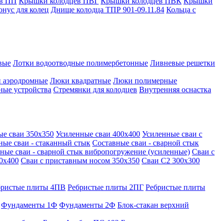
в ПП
Крышки колодцев ПВГ
Крышки колодцев ПВК
Крышки
онус для колец
Днище колодца ТПР 901-09.11.84
Кольца с
вые
Лотки водоотводные полимербетонные
Ливневые решетки
 аэродромные
Люки квадратные
Люки полимерные
ные устройства
Стремянки для колодцев
Внутренняя оснастка
ые сваи 350х350
Усиленные сваи 400х400
Усиленные сваи с
ные сваи - стаканный стык
Составные сваи - сварной стык
ные сваи - сварной стык вибропогружение (усиленные)
Сваи с
0х400
Сваи с приставным носом 350х350
Сваи С2 300х300
бристые плиты 4ПВ
Ребристые плиты 2ПГ
Ребристые плиты
Фундаменты 1Ф
Фундаменты 2Ф
Блок-стакан верхний