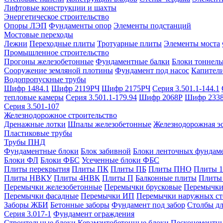
Лифтовые конструкции и шахты
Энергетическое строительство
Опоры ЛЭП
Фундаменты опор
Элементы подстанций
Мостовые переходы
Лежни
Переходные плиты
Тротуарные плиты
Элементы моста
Промышленное строительство
Прогоны железобетонные
Фундаментные балки
Блоки тоннель
Сооружение земляной плотины
Фундамент под насос
Капител
Водопропускные трубы
Шифр 1484.1
Шифр 2119РЧ
Шифр 2175РЧ
Серия 3.501.1-144.1
тепловые камеры
Серия 3.501.1-179.94
Шифр 2068Р
Шифр 233
Серия 3.501-107
Железнодорожное строительство
Дренажные лотки
Шпалы железобетонные
Железнодорожная эс
Пластиковые трубы
Трубы ПНД
Фундаментные блоки
Блок забивной
Блоки ленточных фундам
Блоки ФЛ
Блоки ФБС
Усеченные блоки ФБС
Плиты перекрытия
Плиты ПК
Плиты ПБ
Плиты ПНО
Плиты 
Плиты НВКУ
Плиты 4НВК
Плиты П
Балконные плиты
Плиты
Перемычки железобетонные
Перемычки брусковые
Перемычки
Перемычки фасадные
Перемычки ИП
Перемычки наружных ст
Заборы ЖБИ
Бетонные заборы
Фундамент под забор
Столбы дл
Серия 3.017-1
Фундамент ограждения
Строительные блоки
Керамзитобетонные блоки
Пескоцементн