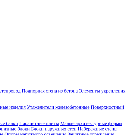
утепровод
Подпорная стена из бетона
Элементы укрепления
ные изделия
Утяжелители железобетонные
Поверхностный
ые балки
Парапетные плиты
Малые архитектурные формы
рнизные блоки
Блоки наружных стен
Набережные стены
ие
Опоры наружного освещения
Защитные ограждения