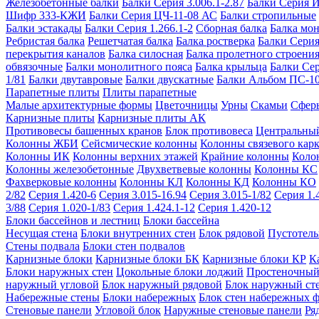
Железобетонные балки
Балки Серия 3.006.1-2.87
Балки Серия 
Шифр 333-КЖИ
Балки Серия ЦЧ-11-08 АС
Балки стропильные
Балки эстакады
Балки Серия 1.266.1-2
Сборная балка
Балка мо
Ребристая балка
Решетчатая балка
Балка ростверка
Балки Серия
перекрытия каналов
Балка силосная
Балка пролетного строени
обвязочные
Балки монолитного пояса
Балка крыльца
Балки Се
1/81
Балки двутавровые
Балки двускатные
Балки Альбом ПС-1
Парапетные плиты
Плиты парапетные
Малые архитектурные формы
Цветочницы
Урны
Скамьи
Сфер
Карнизные плиты
Карнизные плиты АК
Противовесы башенных кранов
Блок противовеса
Центральный
Колонны ЖБИ
Сейсмические колонны
Колонны связевого карк
Колонны ИК
Колонны верхних этажей
Крайние колонны
Коло
Колонны железобетонные
Двухветвевые колонны
Колонны КС
Фахверковые колонны
Колонны КЛ
Колонны КД
Колонны КО
2/82
Серия 1.420-6
Серия 3.015-16.94
Серия 3.015-1/82
Серия 1.
3/88
Серия 1.020-1/83
Серия 1.424.1-12
Серия 1.420-12
Блоки бассейнов и лестниц
Блоки бассейна
Несущая стена
Блоки внутренних стен
Блок рядовой
Пустотелы
Стены подвала
Блоки стен подвалов
Карнизные блоки
Карнизные блоки БК
Карнизные блоки КР
К
Блоки наружных стен
Цокольные блоки лоджий
Простеночный
наружный угловой
Блок наружный рядовой
Блок наружный ст
Набережные стены
Блоки набережных
Блок стен набережных 
Стеновые панели
Угловой блок
Наружные стеновые панели
Ря