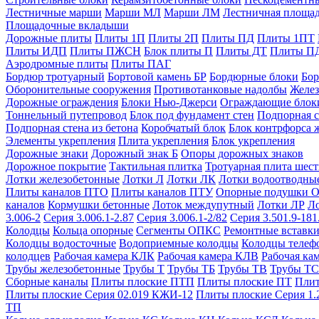
Лестничные марши
Марши МЛ
Марши ЛМ
Лестничная площа
Площадочные вкладыши
Дорожные плиты
Плиты 1П
Плиты 2П
Плиты ПД
Плиты 1ПТ
Плиты ИДП
Плиты ПЖСН
Блок плиты П
Плиты ДТ
Плиты П
Аэродромные плиты
Плиты ПАГ
Бордюр тротуарный
Бортовой камень БР
Бордюрные блоки
Бор
Оборонительные сооружения
Противотанковые надолбы
Желез
Дорожные ограждения
Блоки Нью-Джерси
Ограждающие блок
Тоннельный путепровод
Блок под фундамент стен
Подпорная с
Подпорная стена из бетона
Коробчатый блок
Блок контрфорса 
Элементы укрепления
Плита укрепления
Блок укрепления
Дорожные знаки
Дорожный знак Б
Опоры дорожных знаков
Дорожное покрытие
Тактильная плитка
Тротуарная плита шес
Лотки железобетонные
Лотки Л
Лотки ЛК
Лотки водоотводны
Плиты каналов ПТО
Плиты каналов ПТУ
Опорные подушки 
каналов
Кормушки бетонные
Лоток междупутный
Лотки ЛР
Л
3.006-2
Серия 3.006.1-2.87
Серия 3.006.1-2/82
Серия 3.501.9-181
Колодцы
Кольца опорные
Сегменты ОПКС
Ремонтные вставк
Колодцы водосточные
Водоприемные колодцы
Колодцы теле
колодцев
Рабочая камера КЛК
Рабочая камера КЛВ
Рабочая ка
Трубы железобетонные
Трубы Т
Трубы ТБ
Трубы ТВ
Трубы ТС
Сборные каналы
Плиты плоские ПТП
Плиты плоские ПТ
Плит
Плиты плоские Серия 02.019 КЖИ-12
Плиты плоские Серия 1.
ТП