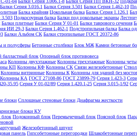
ИС-01-04
Балки Серия 3.006.1-8
Балки Серия ПП ВКН-32
Подкра
Балки Серия 3.016.1
Балки Серия 3.501
Балки Серия 1.462-10
По
нолитная
Балка крайняя
Цокольная балка
Балки Серия 1.126.1
Бал
 3.503
Подкосоурная балка
Балки под цокольные экраны
Лестнич
я
Балки плитные
Балки Серия У 01-01
Балки таврового сечения
Б
рия ИИ 29-3
Балки Серия 1.462-1
Подстропильная балка
Балка од
03
Балки Альбом СК
Балки стропильные ГОСТ 20372-86
ы и полусферы
Бетонные столбики
Блок МЖ
Камни бетонные б
 балластный блок
Опорный блок противовеса
аса
Колонны двухэтажные
Колонны трехэтажные
Колонны четы
нны КП
Колонны КФ
Колонны СК
Связи железобетонные
Ствол
Колонны витринные
Колонны К
Колонны для зданий без мосто
Колонны КА
ГОСТ 27108-86
ГОСТ 23899-79
Серия 1.423-3
Сери
420-35.95
Серия У 01-02/89
Серия 1.420.1-25
Серия 3.015-1/92
Сер
е блоки
Сплошные стеновые блоки
Диафрагма жесткости
арнизные блоки КУ
 блок
Подоконный блок
Перемычечный блок
Поясной блок
Пар
еновой
фартучный
Железобетонный шпунт
довая панель
Гипсобетонные перегородки
Шлакобетонные перег