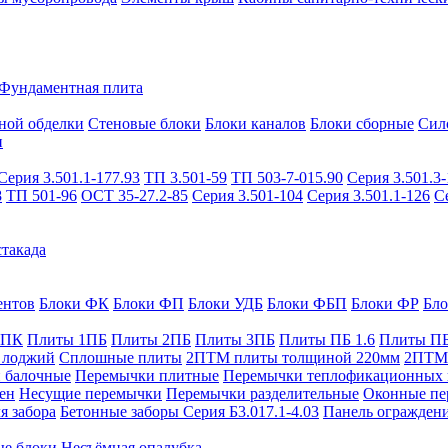
Фундаментная плита
ной обделки
Стеновые блоки
Блоки каналов
Блоки сборные
Сил
и
Серия 3.501.1-177.93
ТП 3.501-59
ТП 503-7-015.90
Серия 3.501.3-
8
ТП 501-96
ОСТ 35-27.2-85
Серия 3.501-104
Серия 3.501.1-126
С
такада
ентов
Блоки ФК
Блоки ФП
Блоки УДБ
Блоки ФБП
Блоки ФР
Бл
1ПК
Плиты 1ПБ
Плиты 2ПБ
Плиты 3ПБ
Плиты ПБ 1.6
Плиты ПБ
 лоджий
Сплошные плиты
2ПТМ плиты толщиной 220мм
2ПТМ 
 балочные
Перемычки плитные
Перемычки теплофикационных 
ен
Несущие перемычки
Перемычки разделительные
Оконные пе
я забора
Бетонные заборы Серия Б3.017.1-4.03
Панель ограждени
ые блоки
Несъёмная опалубка