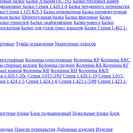
новые балки
Балки Альбом ПС-192
Балки тепловых камер
дкрановые балки Серия 1.426.1-8
Балка чердачного перекрытия
ки Серия 1.125 КЛ-3
Балка перемычная
Балка промежуточная
ная балка
Шпренгельная балка
Балки фризовые
Балка
алки тоннелей
Балки окаймляющие
Балки навеса
Балки
носкатная
Балки для узлов трасс каналов
Балки Серия 1.462.1-
ортовые
Тумба ограждения
Укрепление откосов
рехэтажные
Колонны одноэтажные
Колонны КР
Колонны ККС
ы сборных колонн
Колонны средние
Колонны КБ
Колонны КГ
вых кранов
Колонны КВ
Колонны КН
Колонны ККП
я 1.420.1-20с
Серия 3.015-3/92
Серия 1.420.1-19
Серия 3.015-
ия 1.424.1-5
Серия 1.424.1-6
Серия 1.423.1-5/88
Серия 1.423.1-
апетные блоки
Блок подкарнизный
Цокольные блоки
Блок
ородки
Панели перекрытия
Доборные изделия
Изделия