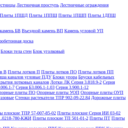
естницы
Лестничная проступь
Лестничные ограждения
Плиты 1ПШД
Плиты 1ППШ
Плиты 1ПШП
Плиты 1ДПШ
 камень БВ
Въездной камень ВП
Камень угловой УП
зобетонная доска
Блоки тела стен
Блок уголковый
в В
Плиты лотков П
Плиты лотков ПО
Плиты лотков ПП
ища каналов угловые ПДУ
Блоки упора
Бруски кабельных
рытия лотковых каналов
Лотки ЛК Серия 3.818.9-2
Серия
.006.1-7
Серия Б3.006.1-1.03
Серия 3.900.1-12
порные плиты ПО
Опорные плиты УОП
Опорные плиты ОУП
газовые
Стенки растекатели ТПР 902-09-22.84
Дорожные плиты
ы плоские ТПР 57-007-85-02
Плиты плоские Серия ИИ 03-02
1.0218-780-КЖИ
Плиты плоские ТП 501-01-2
Плиты ПТ
Плиты