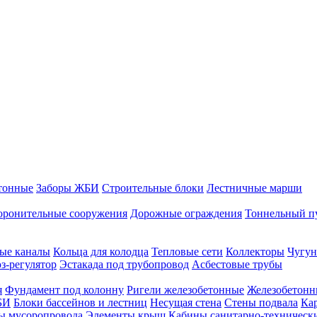
тонные
Заборы ЖБИ
Строительные блоки
Лестничные марши
оронительные сооружения
Дорожные ограждения
Тоннельный п
ые каналы
Кольца для колодца
Тепловые сети
Коллекторы
Чугун
-регулятор
Эстакада под трубопровод
Асбестовые трубы
я
Фундамент под колонну
Ригели железобетонные
Железобетонн
БИ
Блоки бассейнов и лестниц
Несущая стена
Стены подвала
Ка
ы мусоропровода
Элементы крыш
Кабины санитарно-техническ