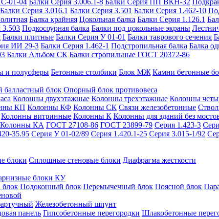
ИС-01-04
Балки Серия 3.006.1-8
Балки Серия ПП ВКН-32
Подкра
Балки Серия 3.016.1
Балки Серия 3.501
Балки Серия 1.462-10
По
нолитная
Балка крайняя
Цокольная балка
Балки Серия 1.126.1
Бал
 3.503
Подкосоурная балка
Балки под цокольные экраны
Лестнич
я
Балки плитные
Балки Серия У 01-01
Балки таврового сечения
Б
рия ИИ 29-3
Балки Серия 1.462-1
Подстропильная балка
Балка од
03
Балки Альбом СК
Балки стропильные ГОСТ 20372-86
ы и полусферы
Бетонные столбики
Блок МЖ
Камни бетонные б
 балластный блок
Опорный блок противовеса
аса
Колонны двухэтажные
Колонны трехэтажные
Колонны четы
нны КП
Колонны КФ
Колонны СК
Связи железобетонные
Ствол
Колонны витринные
Колонны К
Колонны для зданий без мосто
Колонны КА
ГОСТ 27108-86
ГОСТ 23899-79
Серия 1.423-3
Сери
420-35.95
Серия У 01-02/89
Серия 1.420.1-25
Серия 3.015-1/92
Сер
е блоки
Сплошные стеновые блоки
Диафрагма жесткости
арнизные блоки КУ
 блок
Подоконный блок
Перемычечный блок
Поясной блок
Пар
еновой
фартучный
Железобетонный шпунт
довая панель
Гипсобетонные перегородки
Шлакобетонные перег