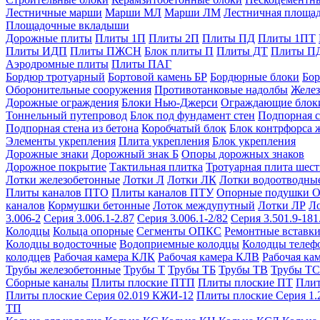
Лестничные марши
Марши МЛ
Марши ЛМ
Лестничная площа
Площадочные вкладыши
Дорожные плиты
Плиты 1П
Плиты 2П
Плиты ПД
Плиты 1ПТ
Плиты ИДП
Плиты ПЖСН
Блок плиты П
Плиты ДТ
Плиты П
Аэродромные плиты
Плиты ПАГ
Бордюр тротуарный
Бортовой камень БР
Бордюрные блоки
Бор
Оборонительные сооружения
Противотанковые надолбы
Желез
Дорожные ограждения
Блоки Нью-Джерси
Ограждающие блок
Тоннельный путепровод
Блок под фундамент стен
Подпорная с
Подпорная стена из бетона
Коробчатый блок
Блок контрфорса 
Элементы укрепления
Плита укрепления
Блок укрепления
Дорожные знаки
Дорожный знак Б
Опоры дорожных знаков
Дорожное покрытие
Тактильная плитка
Тротуарная плита шес
Лотки железобетонные
Лотки Л
Лотки ЛК
Лотки водоотводны
Плиты каналов ПТО
Плиты каналов ПТУ
Опорные подушки 
каналов
Кормушки бетонные
Лоток междупутный
Лотки ЛР
Л
3.006-2
Серия 3.006.1-2.87
Серия 3.006.1-2/82
Серия 3.501.9-181
Колодцы
Кольца опорные
Сегменты ОПКС
Ремонтные вставк
Колодцы водосточные
Водоприемные колодцы
Колодцы теле
колодцев
Рабочая камера КЛК
Рабочая камера КЛВ
Рабочая ка
Трубы железобетонные
Трубы Т
Трубы ТБ
Трубы ТВ
Трубы ТС
Сборные каналы
Плиты плоские ПТП
Плиты плоские ПТ
Плит
Плиты плоские Серия 02.019 КЖИ-12
Плиты плоские Серия 1.
ТП