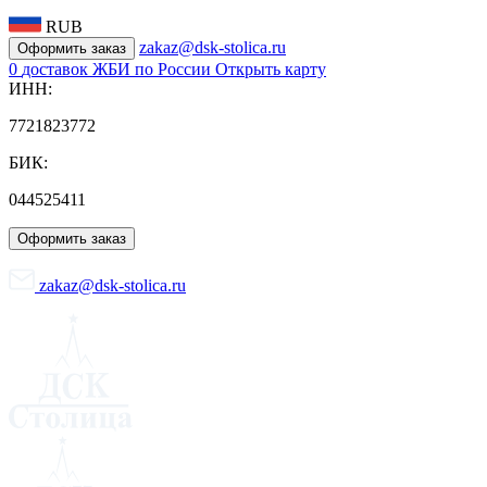
RUB
zakaz@dsk-stolica.ru
Оформить заказ
0
доставок ЖБИ по России
Открыть карту
ИНН:
7721823772
БИК:
044525411
Оформить заказ
zakaz@dsk-stolica.ru