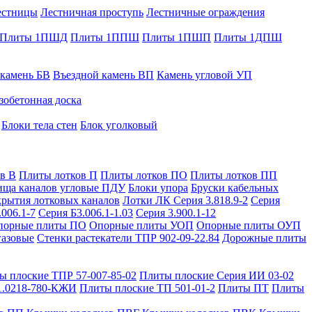
естницы
Лестничная проступь
Лестничные ограждения
Плиты 1ПШД
Плиты 1ППШ
Плиты 1ПШП
Плиты 1ДПШ
 камень БВ
Въездной камень ВП
Камень угловой УП
зобетонная доска
Блоки тела стен
Блок уголковый
в В
Плиты лотков П
Плиты лотков ПО
Плиты лотков ПП
ища каналов угловые ПДУ
Блоки упора
Бруски кабельных
рытия лотковых каналов
Лотки ЛК Серия 3.818.9-2
Серия
.006.1-7
Серия Б3.006.1-1.03
Серия 3.900.1-12
порные плиты ПО
Опорные плиты УОП
Опорные плиты ОУП
газовые
Стенки растекатели ТПР 902-09-22.84
Дорожные плиты
ы плоские ТПР 57-007-85-02
Плиты плоские Серия ИИ 03-02
1.0218-780-КЖИ
Плиты плоские ТП 501-01-2
Плиты ПТ
Плиты