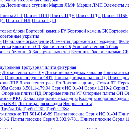
дка
Лестничные ступени
Марши ЛМФ
Марши ЛМП
Элементы л
Плиты 2ПТ
Плиты 1ПШ
Плиты ПДН
Плиты ПДП
Плиты 1ПББ
ДС
Плиты ПНЛ
Плиты ПДЛ
товые блоки
Бортовой камень БУ
Бортовой камень БК
Бортовой
обетонные укрытия
и
Перильное ограждение
Элементы дорожного ограждения
Желе
тенка
Блоки стен СТ
Блоки стен СБ
Угловой стеновой блок
железобетонный
Блок ряжевых стен
Бетонные блоки с пазами СБ
тиугольная
Тротуарная плита фигурная
е
Лотки теплотрасс Лу
Лотки непроходных каналов
Плиты лотко
ОП
Опорные подушки ОПТ
Плиты днища каналов ПД
Плиты дн
отки ЛПР
Лотки теплотрасс Ло
Лотковые днища
Лотки ЛТ
Перек
.95м
Серия 3.501.1-179.94
Серия ИС 01-04
Серия 1.219-2
Серия 3
и
Опорные плиты ПД
Опорные плиты УГ
Опорные плиты ОП
О
фонные ККС
Канализационные колодцы
Колодцы водопроводно-
мера КВГ
Лестница для колодца
Якорная плита
Трубы ТФ
Трубы ТБР
Трубы ТБФ
ы плоские ТП 501-01-6-89
Плиты плоские Серия ИС 01-04
Плит
243-2
Плиты плоские Серия 3.503.9-78.1
Плиты плоские Серия 1