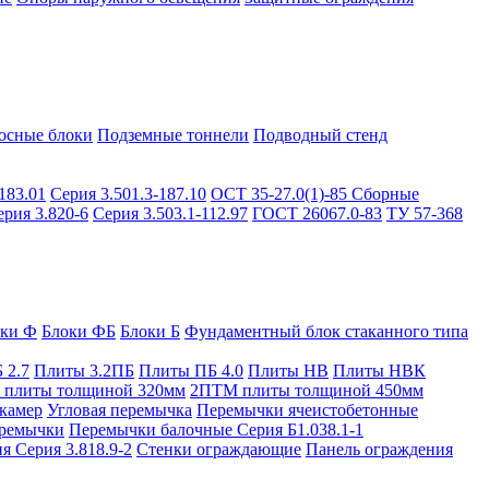
осные блоки
Подземные тоннели
Подводный стенд
183.01
Серия 3.501.3-187.10
ОСТ 35-27.0(1)-85
Сборные
ерия 3.820-6
Серия 3.503.1-112.97
ГОСТ 26067.0-83
ТУ 57-368
оки Ф
Блоки ФБ
Блоки Б
Фундаментный блок стаканного типа
 2.7
Плиты 3.2ПБ
Плиты ПБ 4.0
Плиты НВ
Плиты НВК
плиты толщиной 320мм
2ПТМ плиты толщиной 450мм
камер
Угловая перемычка
Перемычки ячеистобетонные
ремычки
Перемычки балочные Серия Б1.038.1-1
я Серия 3.818.9-2
Стенки ограждающие
Панель ограждения