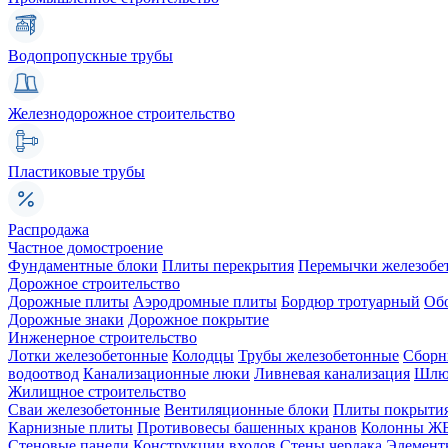
Водопропускные трубы
Железнодорожное строительство
Пластиковые трубы
Распродажа
Частное домостроение
Фундаментные блоки
Плиты перекрытия
Перемычки железобе
Дорожное строительство
Дорожные плиты
Аэродромные плиты
Бордюр тротуарный
Об
Дорожные знаки
Дорожное покрытие
Инженерное строительство
Лотки железобетонные
Колодцы
Трубы железобетонные
Сборн
водоотвод
Канализационные люки
Ливневая канализация
Шлюз
Жилищное строительство
Сваи железобетонные
Вентиляционные блоки
Плиты покрыти
Карнизные плиты
Противовесы башенных кранов
Колонны Ж
Стеновые панели
Конструкции входов
Стены чердака
Элемент