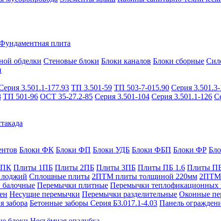
Фундаментная плита
ной обделки
Стеновые блоки
Блоки каналов
Блоки сборные
Сил
и
Серия 3.501.1-177.93
ТП 3.501-59
ТП 503-7-015.90
Серия 3.501.3-
8
ТП 501-96
ОСТ 35-27.2-85
Серия 3.501-104
Серия 3.501.1-126
С
такада
ентов
Блоки ФК
Блоки ФП
Блоки УДБ
Блоки ФБП
Блоки ФР
Бл
1ПК
Плиты 1ПБ
Плиты 2ПБ
Плиты 3ПБ
Плиты ПБ 1.6
Плиты ПБ
 лоджий
Сплошные плиты
2ПТМ плиты толщиной 220мм
2ПТМ 
 балочные
Перемычки плитные
Перемычки теплофикационных 
ен
Несущие перемычки
Перемычки разделительные
Оконные пе
я забора
Бетонные заборы Серия Б3.017.1-4.03
Панель ограждени
ые блоки
Несъёмная опалубка