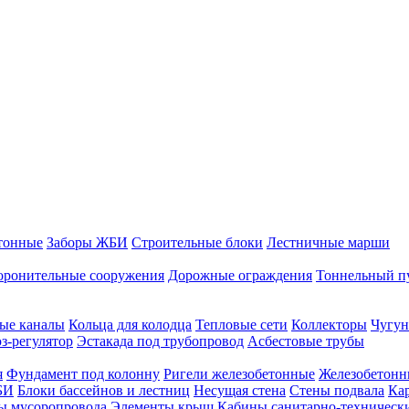
тонные
Заборы ЖБИ
Строительные блоки
Лестничные марши
оронительные сооружения
Дорожные ограждения
Тоннельный п
ые каналы
Кольца для колодца
Тепловые сети
Коллекторы
Чугун
-регулятор
Эстакада под трубопровод
Асбестовые трубы
я
Фундамент под колонну
Ригели железобетонные
Железобетонн
БИ
Блоки бассейнов и лестниц
Несущая стена
Стены подвала
Ка
ы мусоропровода
Элементы крыш
Кабины санитарно-техническ