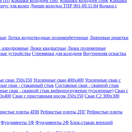
в ПП
Крышки колодцев ПВГ
Крышки колодцев ПВК
Крышки
онус для колец
Днище колодца ТПР 901-09.11.84
Кольца с
вые
Лотки водоотводные полимербетонные
Ливневые решетки
 аэродромные
Люки квадратные
Люки полимерные
ные устройства
Стремянки для колодцев
Внутренняя оснастка
ые сваи 350х350
Усиленные сваи 400х400
Усиленные сваи с
ные сваи - стаканный стык
Составные сваи - сварной стык
ные сваи - сварной стык вибропогружение (усиленные)
Сваи с
0х400
Сваи с приставным носом 350х350
Сваи С2 300х300
бристые плиты 4ПВ
Ребристые плиты 2ПГ
Ребристые плиты
Фундаменты 1Ф
Фундаменты 2Ф
Блок-стакан верхний