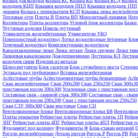
Кольца для колодца
Кольца КС
Кольца КЦ
Кольца КСД
Кольца
колодцев КЦП
Крышки колодцев ППЛ
Крышки колодцев 1ПП
днищем
Кольца с перекрытием КСП
Крышка люка железобето
Тепловые сети
Плиты В
Плиты ВП
Монолитный приямок
Неп
Коллекторы
Плиты коллектора
Угловой блок коллектора
Балки
Чугунные изделия
Цоколь чугунный
Утяжелители железобетонные
Утяжелители УБО
Поверхностный водоотвод
Лотки водоотводные бетонные
Блок
Точечный водоотвод
Комплектующие водоотвода
Канализационные люки
Люки легкие
Люки средние
Люки тяж
Ливневая канализация
Дождеприемники
Лестницы КЛ
Лестни
колодцев связи
Изделия из металла
Шлюз-регулятор
Блок гасителя
Блок служебного моста
Стеново
Эстакада под трубопровод
Вставка железобетонная
Асбестовые трубы
Асбестоцементные трубы безнапорные
Асбе
Сваи железобетонные
Сваи 200х200
Сваи 250х250
Сваи 300х3
приставным носом 300х300
Усиленные сваи с приставным нос
Составные сваи - сварной стык 300х300
Составные сваи - свар
приставным носом 200х200
Сваи с приставным носом 250х250
Сваи С3У 300х300
Сваи мостовые
Сваи СЦ
Вентиляционные блоки
Вентиляционные блоки БВ
Вентиляци
Плиты покрытия
Ребристые плиты
Ребристые плиты 1П
Ребри
3ПГ
Ребристые плиты 4ПГ
Ребристые плиты 4ПЛ
Ребристые 
Фундамент под колонну
Фундаменты Ф
Блок-стакан верхний
П
Ригели железобетонные
Детали ригеля
Ригель Р
Ригель РВ
Риг