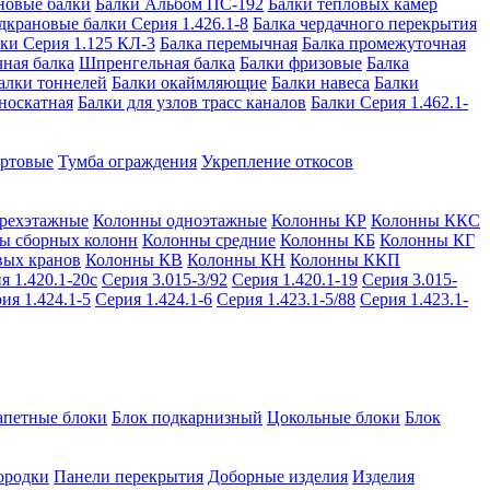
новые балки
Балки Альбом ПС-192
Балки тепловых камер
дкрановые балки Серия 1.426.1-8
Балка чердачного перекрытия
ки Серия 1.125 КЛ-3
Балка перемычная
Балка промежуточная
ная балка
Шпренгельная балка
Балки фризовые
Балка
алки тоннелей
Балки окаймляющие
Балки навеса
Балки
носкатная
Балки для узлов трасс каналов
Балки Серия 1.462.1-
ортовые
Тумба ограждения
Укрепление откосов
рехэтажные
Колонны одноэтажные
Колонны КР
Колонны ККС
ы сборных колонн
Колонны средние
Колонны КБ
Колонны КГ
вых кранов
Колонны КВ
Колонны КН
Колонны ККП
я 1.420.1-20с
Серия 3.015-3/92
Серия 1.420.1-19
Серия 3.015-
ия 1.424.1-5
Серия 1.424.1-6
Серия 1.423.1-5/88
Серия 1.423.1-
апетные блоки
Блок подкарнизный
Цокольные блоки
Блок
ородки
Панели перекрытия
Доборные изделия
Изделия