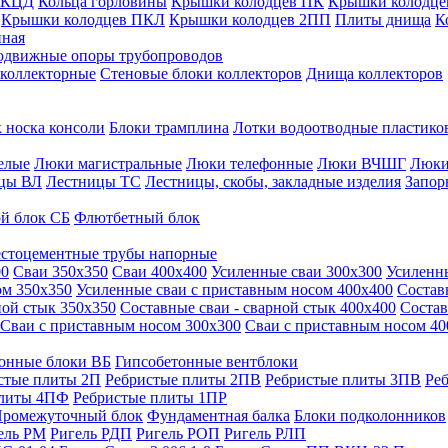
 КЦД
Кольца горловины
Крышки колодцев ПК
Крышки колодце
Крышки колодцев ПКЛ
Крышки колодцев 2ПП
Плиты днища
К
нная
одвижные опоры трубопроводов
 коллекторные
Стеновые блоки коллекторов
Днища коллекторов
 носка консоли
Блоки трамплина
Лотки водоотводные пластико
елые
Люки магистральные
Люки телефонные
Люки ВЧШГ
Люки
цы ВЛ
Лестницы ТС
Лестницы, скобы, закладные изделия
Запор
й блок СБ
Флютбетный блок
стоцементные трубы напорные
00
Сваи 350х350
Сваи 400х400
Усиленные сваи 300х300
Усиленн
ом 350х350
Усиленные сваи с приставным носом 400х400
Состав
ной стык 350х350
Составные сваи - сварной стык 400х400
Состав
Сваи с приставным носом 300х300
Сваи с приставным носом 40
онные блоки ВБ
Гипсобетонные вентблоки
стые плиты 2П
Ребристые плиты 2ПВ
Ребристые плиты 3ПВ
Ре
плиты 4ПФ
Ребристые плиты 1ПР
ромежуточный блок
Фундаментная балка
Блоки подколонников
ель РМ
Ригель РДП
Ригель РОП
Ригель РЛП