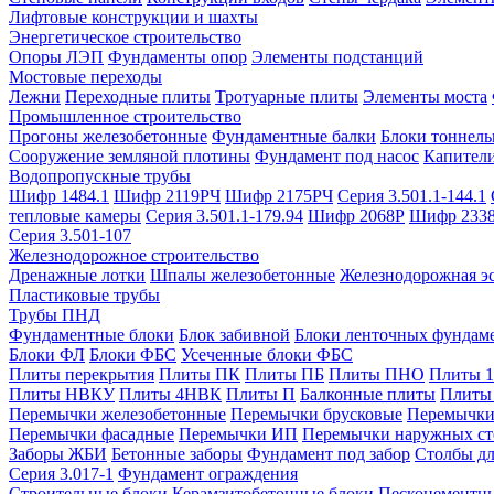
Лифтовые конструкции и шахты
Энергетическое строительство
Опоры ЛЭП
Фундаменты опор
Элементы подстанций
Мостовые переходы
Лежни
Переходные плиты
Тротуарные плиты
Элементы моста
Промышленное строительство
Прогоны железобетонные
Фундаментные балки
Блоки тоннель
Сооружение земляной плотины
Фундамент под насос
Капител
Водопропускные трубы
Шифр 1484.1
Шифр 2119РЧ
Шифр 2175РЧ
Серия 3.501.1-144.1
тепловые камеры
Серия 3.501.1-179.94
Шифр 2068Р
Шифр 233
Серия 3.501-107
Железнодорожное строительство
Дренажные лотки
Шпалы железобетонные
Железнодорожная эс
Пластиковые трубы
Трубы ПНД
Фундаментные блоки
Блок забивной
Блоки ленточных фундам
Блоки ФЛ
Блоки ФБС
Усеченные блоки ФБС
Плиты перекрытия
Плиты ПК
Плиты ПБ
Плиты ПНО
Плиты 
Плиты НВКУ
Плиты 4НВК
Плиты П
Балконные плиты
Плиты
Перемычки железобетонные
Перемычки брусковые
Перемычки
Перемычки фасадные
Перемычки ИП
Перемычки наружных ст
Заборы ЖБИ
Бетонные заборы
Фундамент под забор
Столбы дл
Серия 3.017-1
Фундамент ограждения
Строительные блоки
Керамзитобетонные блоки
Пескоцементн