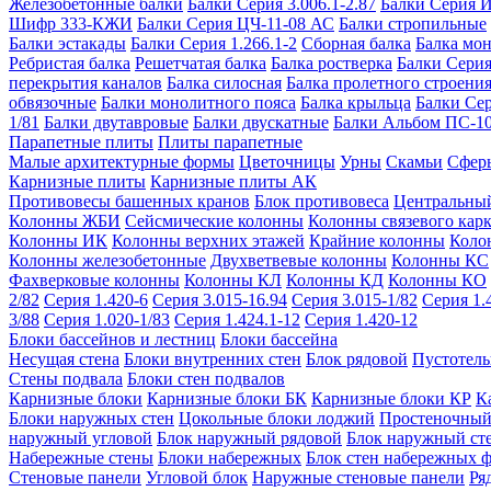
Железобетонные балки
Балки Серия 3.006.1-2.87
Балки Серия 
Шифр 333-КЖИ
Балки Серия ЦЧ-11-08 АС
Балки стропильные
Балки эстакады
Балки Серия 1.266.1-2
Сборная балка
Балка мо
Ребристая балка
Решетчатая балка
Балка ростверка
Балки Серия
перекрытия каналов
Балка силосная
Балка пролетного строени
обвязочные
Балки монолитного пояса
Балка крыльца
Балки Се
1/81
Балки двутавровые
Балки двускатные
Балки Альбом ПС-1
Парапетные плиты
Плиты парапетные
Малые архитектурные формы
Цветочницы
Урны
Скамьи
Сфер
Карнизные плиты
Карнизные плиты АК
Противовесы башенных кранов
Блок противовеса
Центральный
Колонны ЖБИ
Сейсмические колонны
Колонны связевого карк
Колонны ИК
Колонны верхних этажей
Крайние колонны
Коло
Колонны железобетонные
Двухветвевые колонны
Колонны КС
Фахверковые колонны
Колонны КЛ
Колонны КД
Колонны КО
2/82
Серия 1.420-6
Серия 3.015-16.94
Серия 3.015-1/82
Серия 1.
3/88
Серия 1.020-1/83
Серия 1.424.1-12
Серия 1.420-12
Блоки бассейнов и лестниц
Блоки бассейна
Несущая стена
Блоки внутренних стен
Блок рядовой
Пустотелы
Стены подвала
Блоки стен подвалов
Карнизные блоки
Карнизные блоки БК
Карнизные блоки КР
К
Блоки наружных стен
Цокольные блоки лоджий
Простеночный
наружный угловой
Блок наружный рядовой
Блок наружный ст
Набережные стены
Блоки набережных
Блок стен набережных 
Стеновые панели
Угловой блок
Наружные стеновые панели
Ря