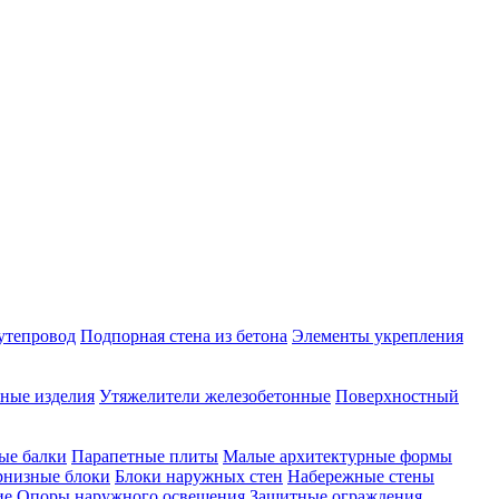
утепровод
Подпорная стена из бетона
Элементы укрепления
ные изделия
Утяжелители железобетонные
Поверхностный
ые балки
Парапетные плиты
Малые архитектурные формы
рнизные блоки
Блоки наружных стен
Набережные стены
ие
Опоры наружного освещения
Защитные ограждения