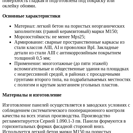
поверхность гладкая и подготовлена под покраску или
оклейку обоями.
Основные характеристики
Материал: легкий бетон на пористых неорганических
заполнителях (гравий керамзитовый) марки М150;
Морозостойкость: не менее Мрз25;
Армирование: сварные пространственные каркасы из
стали классов АIII, АI и проволоки ВрI. Закладные
детали из стали АIII с антикоррозийным покрытием
толщиной 0,5 мм;
Применение: многоэтажные (до пяти этажей)
вспомогательные и общественные здания на площадках
с неагрессивной средой, в районах с просадочными
грунтами второго типа, на подрабатываемых местностях
с пологим и крутым залеганием угольных пластов.
Материалы и изготовление
Изготовление панелей осуществляется в заводских условиях с
соблюдением систематического пооперационного контроля
качества на всех этапах производства. Производство
регламентируется Серией 1.090.1-3 пв. Панели формуются в
горизонтальных формах фасадной стороной вниз.
Используется легкий бетон марки М150 на пористых