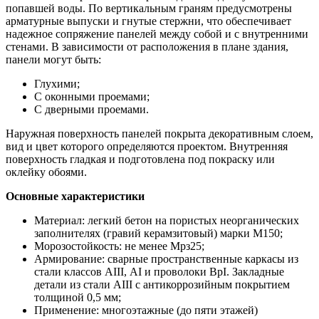
попавшей воды. По вертикальным граням предусмотрены
арматурные выпуски и гнутые стержни, что обеспечивает
надежное сопряжение панелей между собой и с внутренними
стенами. В зависимости от расположения в плане здания,
панели могут быть:
Глухими;
С оконными проемами;
С дверными проемами.
Наружная поверхность панелей покрыта декоративным слоем,
вид и цвет которого определяются проектом. Внутренняя
поверхность гладкая и подготовлена под покраску или
оклейку обоями.
Основные характеристики
Материал: легкий бетон на пористых неорганических
заполнителях (гравий керамзитовый) марки М150;
Морозостойкость: не менее Мрз25;
Армирование: сварные пространственные каркасы из
стали классов АIII, АI и проволоки ВрI. Закладные
детали из стали АIII с антикоррозийным покрытием
толщиной 0,5 мм;
Применение: многоэтажные (до пяти этажей)