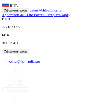
RUB
zakaz@dsk-stolica.ru
Оформить заказ
0
доставок ЖБИ по России
Открыть карту
ИНН:
7721823772
БИК:
044525411
Оформить заказ
zakaz@dsk-stolica.ru