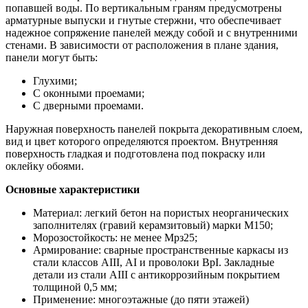
попавшей воды. По вертикальным граням предусмотрены
арматурные выпуски и гнутые стержни, что обеспечивает
надежное сопряжение панелей между собой и с внутренними
стенами. В зависимости от расположения в плане здания,
панели могут быть:
Глухими;
С оконными проемами;
С дверными проемами.
Наружная поверхность панелей покрыта декоративным слоем,
вид и цвет которого определяются проектом. Внутренняя
поверхность гладкая и подготовлена под покраску или
оклейку обоями.
Основные характеристики
Материал: легкий бетон на пористых неорганических
заполнителях (гравий керамзитовый) марки М150;
Морозостойкость: не менее Мрз25;
Армирование: сварные пространственные каркасы из
стали классов АIII, АI и проволоки ВрI. Закладные
детали из стали АIII с антикоррозийным покрытием
толщиной 0,5 мм;
Применение: многоэтажные (до пяти этажей)