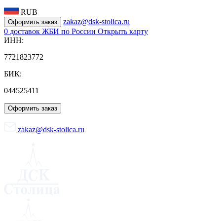
RUB
zakaz@dsk-stolica.ru
Оформить заказ
0
доставок ЖБИ по России
Открыть карту
ИНН:
7721823772
БИК:
044525411
Оформить заказ
zakaz@dsk-stolica.ru