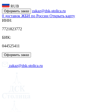
RUB
zakaz@dsk-stolica.ru
Оформить заказ
0
доставок ЖБИ по России
Открыть карту
ИНН:
7721823772
БИК:
044525411
Оформить заказ
zakaz@dsk-stolica.ru