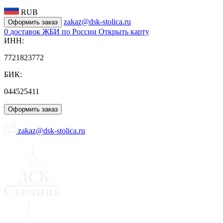
RUB
zakaz@dsk-stolica.ru
Оформить заказ
0
доставок ЖБИ по России
Открыть карту
ИНН:
7721823772
БИК:
044525411
Оформить заказ
zakaz@dsk-stolica.ru