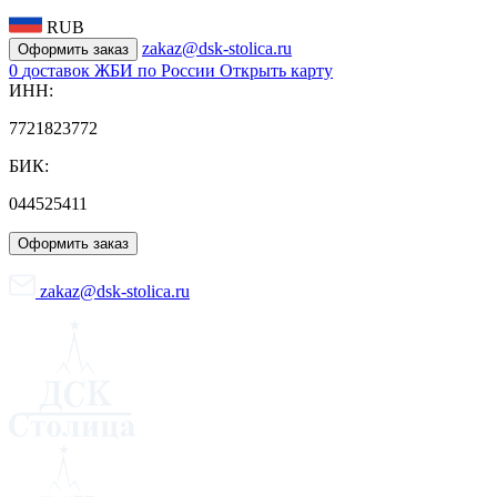
RUB
zakaz@dsk-stolica.ru
Оформить заказ
0
доставок ЖБИ по России
Открыть карту
ИНН:
7721823772
БИК:
044525411
Оформить заказ
zakaz@dsk-stolica.ru