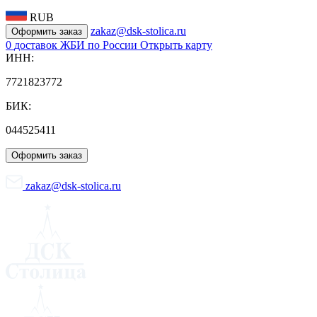
RUB
zakaz@dsk-stolica.ru
Оформить заказ
0
доставок ЖБИ по России
Открыть карту
ИНН:
7721823772
БИК:
044525411
Оформить заказ
zakaz@dsk-stolica.ru