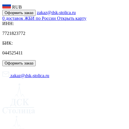
RUB
zakaz@dsk-stolica.ru
Оформить заказ
0
доставок ЖБИ по России
Открыть карту
ИНН:
7721823772
БИК:
044525411
Оформить заказ
zakaz@dsk-stolica.ru