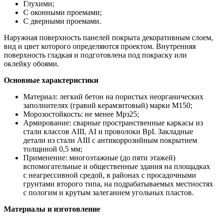
Глухими;
С оконными проемами;
С дверными проемами.
Наружная поверхность панелей покрыта декоративным слоем,
вид и цвет которого определяются проектом. Внутренняя
поверхность гладкая и подготовлена под покраску или
оклейку обоями.
Основные характеристики
Материал: легкий бетон на пористых неорганических
заполнителях (гравий керамзитовый) марки М150;
Морозостойкость: не менее Мрз25;
Армирование: сварные пространственные каркасы из
стали классов АIII, АI и проволоки ВрI. Закладные
детали из стали АIII с антикоррозийным покрытием
толщиной 0,5 мм;
Применение: многоэтажные (до пяти этажей)
вспомогательные и общественные здания на площадках
с неагрессивной средой, в районах с просадочными
грунтами второго типа, на подрабатываемых местностях
с пологим и крутым залеганием угольных пластов.
Материалы и изготовление