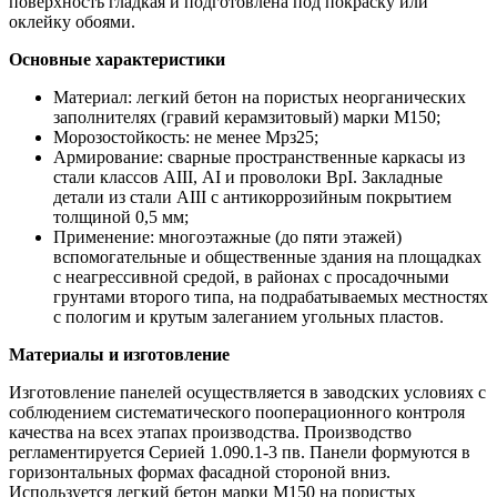
поверхность гладкая и подготовлена под покраску или
оклейку обоями.
Основные характеристики
Материал: легкий бетон на пористых неорганических
заполнителях (гравий керамзитовый) марки М150;
Морозостойкость: не менее Мрз25;
Армирование: сварные пространственные каркасы из
стали классов АIII, АI и проволоки ВрI. Закладные
детали из стали АIII с антикоррозийным покрытием
толщиной 0,5 мм;
Применение: многоэтажные (до пяти этажей)
вспомогательные и общественные здания на площадках
с неагрессивной средой, в районах с просадочными
грунтами второго типа, на подрабатываемых местностях
с пологим и крутым залеганием угольных пластов.
Материалы и изготовление
Изготовление панелей осуществляется в заводских условиях с
соблюдением систематического пооперационного контроля
качества на всех этапах производства. Производство
регламентируется Серией 1.090.1-3 пв. Панели формуются в
горизонтальных формах фасадной стороной вниз.
Используется легкий бетон марки М150 на пористых