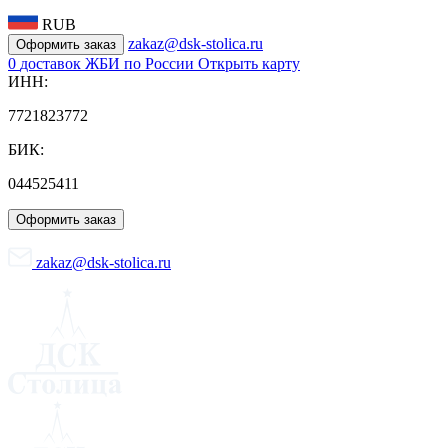
RUB
zakaz@dsk-stolica.ru
Оформить заказ
0
доставок ЖБИ по России
Открыть карту
ИНН:
7721823772
БИК:
044525411
Оформить заказ
zakaz@dsk-stolica.ru