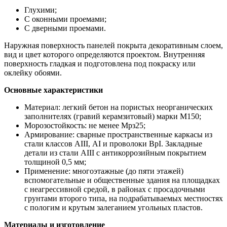
Глухими;
С оконными проемами;
С дверными проемами.
Наружная поверхность панелей покрыта декоративным слоем,
вид и цвет которого определяются проектом. Внутренняя
поверхность гладкая и подготовлена под покраску или
оклейку обоями.
Основные характеристики
Материал: легкий бетон на пористых неорганических
заполнителях (гравий керамзитовый) марки М150;
Морозостойкость: не менее Мрз25;
Армирование: сварные пространственные каркасы из
стали классов АIII, АI и проволоки ВрI. Закладные
детали из стали АIII с антикоррозийным покрытием
толщиной 0,5 мм;
Применение: многоэтажные (до пяти этажей)
вспомогательные и общественные здания на площадках
с неагрессивной средой, в районах с просадочными
грунтами второго типа, на подрабатываемых местностях
с пологим и крутым залеганием угольных пластов.
Материалы и изготовление