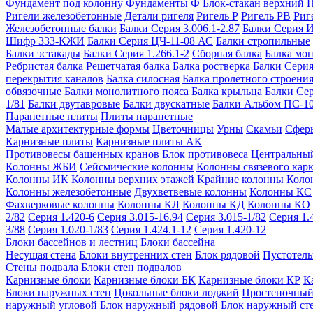
Фундамент под колонну
Фундаменты Ф
Блок-стакан верхний
П
Ригели железобетонные
Детали ригеля
Ригель Р
Ригель РВ
Риг
Железобетонные балки
Балки Серия 3.006.1-2.87
Балки Серия 
Шифр 333-КЖИ
Балки Серия ЦЧ-11-08 АС
Балки стропильные
Балки эстакады
Балки Серия 1.266.1-2
Сборная балка
Балка мо
Ребристая балка
Решетчатая балка
Балка ростверка
Балки Серия
перекрытия каналов
Балка силосная
Балка пролетного строени
обвязочные
Балки монолитного пояса
Балка крыльца
Балки Се
1/81
Балки двутавровые
Балки двускатные
Балки Альбом ПС-1
Парапетные плиты
Плиты парапетные
Малые архитектурные формы
Цветочницы
Урны
Скамьи
Сфер
Карнизные плиты
Карнизные плиты АК
Противовесы башенных кранов
Блок противовеса
Центральный
Колонны ЖБИ
Сейсмические колонны
Колонны связевого карк
Колонны ИК
Колонны верхних этажей
Крайние колонны
Коло
Колонны железобетонные
Двухветвевые колонны
Колонны КС
Фахверковые колонны
Колонны КЛ
Колонны КД
Колонны КО
2/82
Серия 1.420-6
Серия 3.015-16.94
Серия 3.015-1/82
Серия 1.
3/88
Серия 1.020-1/83
Серия 1.424.1-12
Серия 1.420-12
Блоки бассейнов и лестниц
Блоки бассейна
Несущая стена
Блоки внутренних стен
Блок рядовой
Пустотелы
Стены подвала
Блоки стен подвалов
Карнизные блоки
Карнизные блоки БК
Карнизные блоки КР
К
Блоки наружных стен
Цокольные блоки лоджий
Простеночный
наружный угловой
Блок наружный рядовой
Блок наружный ст