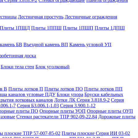
я Серия 3.818.9-2
Стенки ограждающие
Панель ограждения
естницы
Лестничная проступь
Лестничные ограждения
Плиты 1ПШД
Плиты 1ППШ
Плиты 1ПШП
Плиты 1ДПШ
 камень БВ
Въездной камень ВП
Камень угловой УП
зобетонная доска
Блоки тела стен
Блок уголковый
в В
Плиты лотков П
Плиты лотков ПО
Плиты лотков ПП
ища каналов угловые ПДУ
Блоки упора
Бруски кабельных
рытия лотковых каналов
Лотки ЛК Серия 3.818.9-2
Серия
.006.1-7
Серия Б3.006.1-1.03
Серия 3.900.1-12
порные плиты ПО
Опорные плиты УОП
Опорные плиты ОУП
газовые
Стенки растекатели ТПР 902-09-22.84
Дорожные плиты
ы плоские ТПР 57-007-85-02
Плиты плоские Серия ИИ 03-02