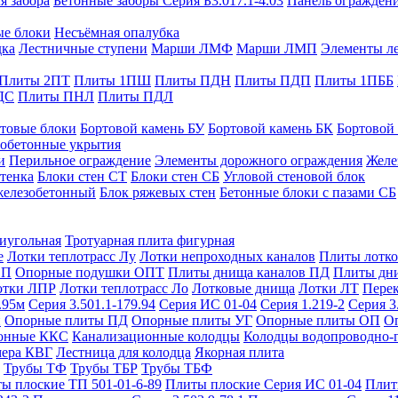
я забора
Бетонные заборы Серия Б3.017.1-4.03
Панель ограждени
ые блоки
Несъёмная опалубка
дка
Лестничные ступени
Марши ЛМФ
Марши ЛМП
Элементы л
Плиты 2ПТ
Плиты 1ПШ
Плиты ПДН
Плиты ПДП
Плиты 1ПББ
ДС
Плиты ПНЛ
Плиты ПДЛ
товые блоки
Бортовой камень БУ
Бортовой камень БК
Бортовой
обетонные укрытия
и
Перильное ограждение
Элементы дорожного ограждения
Желе
тенка
Блоки стен СТ
Блоки стен СБ
Угловой стеновой блок
железобетонный
Блок ряжевых стен
Бетонные блоки с пазами СБ
тиугольная
Тротуарная плита фигурная
е
Лотки теплотрасс Лу
Лотки непроходных каналов
Плиты лотко
ОП
Опорные подушки ОПТ
Плиты днища каналов ПД
Плиты дн
отки ЛПР
Лотки теплотрасс Ло
Лотковые днища
Лотки ЛТ
Перек
.95м
Серия 3.501.1-179.94
Серия ИС 01-04
Серия 1.219-2
Серия 3
и
Опорные плиты ПД
Опорные плиты УГ
Опорные плиты ОП
О
фонные ККС
Канализационные колодцы
Колодцы водопроводно-
мера КВГ
Лестница для колодца
Якорная плита
Трубы ТФ
Трубы ТБР
Трубы ТБФ
ы плоские ТП 501-01-6-89
Плиты плоские Серия ИС 01-04
Плит