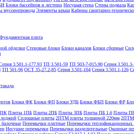
БИ
Блоки бассейнов и лестниц
Несущая стена
Стены подвала
Ка
ы мусоропровода
Элементы крыш
Кабины санитарно-техническ
Фундаментная плита
ной обделки
Стеновые блоки
Блоки каналов
Блоки сборные
Сил
и
Серия 3.501.1-177.93
ТП 3.501-59
ТП 503-7-015.90
Серия 3.501.3-
8
ТП 501-96
ОСТ 35-27.2-85
Серия 3.501-104
Серия 3.501.1-126
С
такада
ентов
Блоки ФК
Блоки ФП
Блоки УДБ
Блоки ФБП
Блоки ФР
Бл
1ПК
Плиты 1ПБ
Плиты 2ПБ
Плиты 3ПБ
Плиты ПБ 1.6
Плиты ПБ
 лоджий
Сплошные плиты
2ПТМ плиты толщиной 220мм
2ПТМ 
 балочные
Перемычки плитные
Перемычки теплофикационных 
ен
Несущие перемычки
Перемычки разделительные
Оконные пе