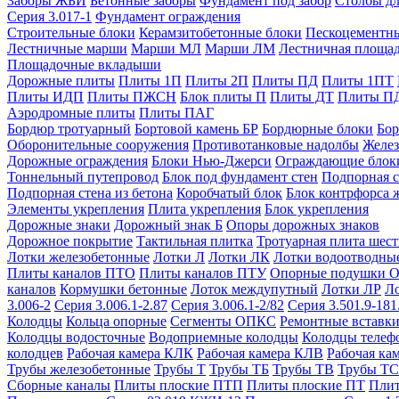
Заборы ЖБИ
Бетонные заборы
Фундамент под забор
Столбы дл
Серия 3.017-1
Фундамент ограждения
Строительные блоки
Керамзитобетонные блоки
Пескоцементн
Лестничные марши
Марши МЛ
Марши ЛМ
Лестничная площа
Площадочные вкладыши
Дорожные плиты
Плиты 1П
Плиты 2П
Плиты ПД
Плиты 1ПТ
Плиты ИДП
Плиты ПЖСН
Блок плиты П
Плиты ДТ
Плиты П
Аэродромные плиты
Плиты ПАГ
Бордюр тротуарный
Бортовой камень БР
Бордюрные блоки
Бор
Оборонительные сооружения
Противотанковые надолбы
Желез
Дорожные ограждения
Блоки Нью-Джерси
Ограждающие блок
Тоннельный путепровод
Блок под фундамент стен
Подпорная с
Подпорная стена из бетона
Коробчатый блок
Блок контрфорса 
Элементы укрепления
Плита укрепления
Блок укрепления
Дорожные знаки
Дорожный знак Б
Опоры дорожных знаков
Дорожное покрытие
Тактильная плитка
Тротуарная плита шес
Лотки железобетонные
Лотки Л
Лотки ЛК
Лотки водоотводны
Плиты каналов ПТО
Плиты каналов ПТУ
Опорные подушки 
каналов
Кормушки бетонные
Лоток междупутный
Лотки ЛР
Л
3.006-2
Серия 3.006.1-2.87
Серия 3.006.1-2/82
Серия 3.501.9-181
Колодцы
Кольца опорные
Сегменты ОПКС
Ремонтные вставк
Колодцы водосточные
Водоприемные колодцы
Колодцы теле
колодцев
Рабочая камера КЛК
Рабочая камера КЛВ
Рабочая ка
Трубы железобетонные
Трубы Т
Трубы ТБ
Трубы ТВ
Трубы ТС
Сборные каналы
Плиты плоские ПТП
Плиты плоские ПТ
Плит