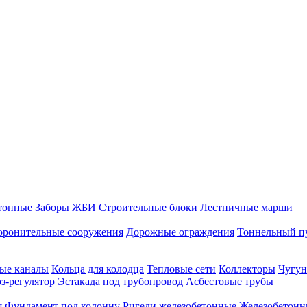
тонные
Заборы ЖБИ
Строительные блоки
Лестничные марши
оронительные сооружения
Дорожные ограждения
Тоннельный п
ые каналы
Кольца для колодца
Тепловые сети
Коллекторы
Чугун
-регулятор
Эстакада под трубопровод
Асбестовые трубы
я
Фундамент под колонну
Ригели железобетонные
Железобетонн