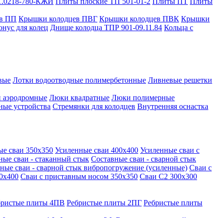
1.0218-780-КЖИ
Плиты плоские ТП 501-01-2
Плиты ПТ
Плиты
в ПП
Крышки колодцев ПВГ
Крышки колодцев ПВК
Крышки
онус для колец
Днище колодца ТПР 901-09.11.84
Кольца с
вые
Лотки водоотводные полимербетонные
Ливневые решетки
 аэродромные
Люки квадратные
Люки полимерные
ные устройства
Стремянки для колодцев
Внутренняя оснастка
ые сваи 350х350
Усиленные сваи 400х400
Усиленные сваи с
ные сваи - стаканный стык
Составные сваи - сварной стык
ные сваи - сварной стык вибропогружение (усиленные)
Сваи с
0х400
Сваи с приставным носом 350х350
Сваи С2 300х300
бристые плиты 4ПВ
Ребристые плиты 2ПГ
Ребристые плиты