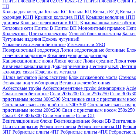
Плиты плоские Серия 02.019 КЖИ-12
Плиты плоские Серия 1.
ТП
Кольца для колодца
Кольца КС
Кольца КЦ
Кольца КСД
Кольца
колодцев КЦП
Крышки колодцев ППЛ
Крышки колодцев 1ПП
днищем
Кольца с перекрытием КСП
Крышка люка железобето
Тепловые сети
Плиты В
Плиты ВП
Монолитный приямок
Неп
Коллекторы
Плиты коллектора
Угловой блок коллектора
Балки
Чугунные изделия
Цоколь чугунный
Утяжелители железобетонные
Утяжелители УБО
Поверхностный водоотвод
Лотки водоотводные бетонные
Блок
Точечный водоотвод
Комплектующие водоотвода
Канализационные люки
Люки легкие
Люки средние
Люки тяж
Ливневая канализация
Дождеприемники
Лестницы КЛ
Лестни
колодцев связи
Изделия из металла
Шлюз-регулятор
Блок гасителя
Блок служебного моста
Стеново
Эстакада под трубопровод
Вставка железобетонная
Асбестовые трубы
Асбестоцементные трубы безнапорные
Асбе
Сваи железобетонные
Сваи 200х200
Сваи 250х250
Сваи 300х3
приставным носом 300х300
Усиленные сваи с приставным нос
Составные сваи - сварной стык 300х300
Составные сваи - свар
приставным носом 200х200
Сваи с приставным носом 250х250
Сваи С3У 300х300
Сваи мостовые
Сваи СЦ
Вентиляционные блоки
Вентиляционные блоки БВ
Вентиляци
Плиты покрытия
Ребристые плиты
Ребристые плиты 1П
Ребри
3ПГ
Ребристые плиты 4ПГ
Ребристые плиты 4ПЛ
Ребристые 