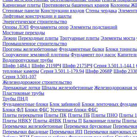
Карнизные плиты
Противовесы башенных кранов
Колонны Ж
Стеновые панели
Конструкции входов
Стены чердака
Элемент
Лифтовые конструкции и шахты
Энергетическое строительство
Опоры ЛЭП
Фундаменты опор
Элементы подстанций
Мостовые переходы
Лежни
Переходные плиты
Тротуарные плиты
Элементы моста
Промышленное строительство
Прогоны железобетонные
Фундаментные балки
Блоки тоннель
Сооружение земляной плотины
Фундамент под насос
Капител
Водопропускные трубы
Шифр 1484.1
Шифр 2119РЧ
Шифр 2175РЧ
Серия 3.501.1-144.1
тепловые камеры
Серия 3.501.1-179.94
Шифр 2068Р
Шифр 233
Серия 3.501-107
Железнодорожное строительство
Дренажные лотки
Шпалы железобетонные
Железнодорожная эс
Пластиковые трубы
Трубы ПНД
Фундаментные блоки
Блок забивной
Блоки ленточных фундам
Блоки ФЛ
Блоки ФБС
Усеченные блоки ФБС
Плиты перекрытия
Плиты ПК
Плиты ПБ
Плиты ПНО
Плиты 
Плиты НВКУ
Плиты 4НВК
Плиты П
Балконные плиты
Плиты
Перемычки железобетонные
Перемычки брусковые
Перемычки
Перемычки фасадные
Перемычки ИП
Перемычки наружных ст