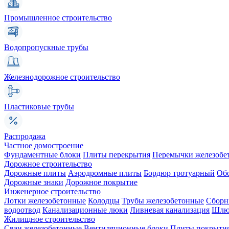
Промышленное строительство
Водопропускные трубы
Железнодорожное строительство
Пластиковые трубы
Распродажа
Частное домостроение
Фундаментные блоки
Плиты перекрытия
Перемычки железобе
Дорожное строительство
Дорожные плиты
Аэродромные плиты
Бордюр тротуарный
Об
Дорожные знаки
Дорожное покрытие
Инженерное строительство
Лотки железобетонные
Колодцы
Трубы железобетонные
Сборн
водоотвод
Канализационные люки
Ливневая канализация
Шлюз
Жилищное строительство
Сваи железобетонные
Вентиляционные блоки
Плиты покрыти