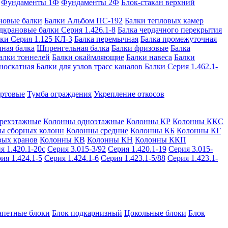
Фундаменты 1Ф
Фундаменты 2Ф
Блок-стакан верхний
новые балки
Балки Альбом ПС-192
Балки тепловых камер
дкрановые балки Серия 1.426.1-8
Балка чердачного перекрытия
ки Серия 1.125 КЛ-3
Балка перемычная
Балка промежуточная
ная балка
Шпренгельная балка
Балки фризовые
Балка
алки тоннелей
Балки окаймляющие
Балки навеса
Балки
носкатная
Балки для узлов трасс каналов
Балки Серия 1.462.1-
ортовые
Тумба ограждения
Укрепление откосов
рехэтажные
Колонны одноэтажные
Колонны КР
Колонны ККС
ы сборных колонн
Колонны средние
Колонны КБ
Колонны КГ
вых кранов
Колонны КВ
Колонны КН
Колонны ККП
я 1.420.1-20с
Серия 3.015-3/92
Серия 1.420.1-19
Серия 3.015-
ия 1.424.1-5
Серия 1.424.1-6
Серия 1.423.1-5/88
Серия 1.423.1-
апетные блоки
Блок подкарнизный
Цокольные блоки
Блок