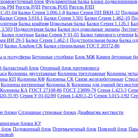
ромежуточный блок
Фундаментная балка
Блоки подколонников
ель РМ
Ригель РДП
Ригель РОП
Ригель РЛП
ИС-01-04
Балки Серия 3.006.1-8
Балки Серия ПП ВКН-32
Подкра
Балки Серия 3.016.1
Балки Серия 3.501
Балки Серия 1.462-10
По
нолитная
Балка крайняя
Цокольная балка
Балки Серия 1.126.1
Бал
 3.503
Подкосоурная балка
Балки под цокольные экраны
Лестнич
я
Балки плитные
Балки Серия У 01-01
Балки таврового сечения
Б
рия ИИ 29-3
Балки Серия 1.462-1
Подстропильная балка
Балка од
03
Балки Альбом СК
Балки стропильные ГОСТ 20372-86
ы и полусферы
Бетонные столбики
Блок МЖ
Камни бетонные б
 балластный блок
Опорный блок противовеса
аса
Колонны двухэтажные
Колонны трехэтажные
Колонны четы
нны КП
Колонны КФ
Колонны СК
Связи железобетонные
Ствол
Колонны витринные
Колонны К
Колонны для зданий без мосто
Колонны КА
ГОСТ 27108-86
ГОСТ 23899-79
Серия 1.423-3
Сери
420-35.95
Серия У 01-02/89
Серия 1.420.1-25
Серия 3.015-1/92
Сер
е блоки
Сплошные стеновые блоки
Диафрагма жесткости
арнизные блоки КУ
 блок
Подоконный блок
Перемычечный блок
Поясной блок
Пар
еновой