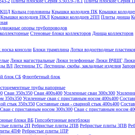
243-2
Плиты плоские Серия 3.503.9-78.1
Плиты плоские Серия 1
 КЦД
Кольца горловины
Крышки колодцев ПК
Крышки колодце
Крышки колодцев ПКЛ
Крышки колодцев 2ПП
Плиты днища
К
нная
одвижные опоры трубопроводов
 коллекторные
Стеновые блоки коллекторов
Днища коллекторов
 носка консоли
Блоки трамплина
Лотки водоотводные пластико
елые
Люки магистральные
Люки телефонные
Люки ВЧШГ
Люки
цы ВЛ
Лестницы ТС
Лестницы, скобы, закладные изделия
Запор
й блок СБ
Флютбетный блок
стоцементные трубы напорные
00
Сваи 350х350
Сваи 400х400
Усиленные сваи 300х300
Усиленн
ом 350х350
Усиленные сваи с приставным носом 400х400
Состав
ной стык 350х350
Составные сваи - сварной стык 400х400
Состав
Сваи с приставным носом 300х300
Сваи с приставным носом 40
онные блоки ВБ
Гипсобетонные вентблоки
стые плиты 2П
Ребристые плиты 2ПВ
Ребристые плиты 3ПВ
Ре
плиты 4ПФ
Ребристые плиты 1ПР