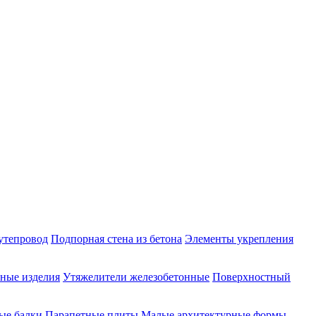
утепровод
Подпорная стена из бетона
Элементы укрепления
ные изделия
Утяжелители железобетонные
Поверхностный
ые балки
Парапетные плиты
Малые архитектурные формы