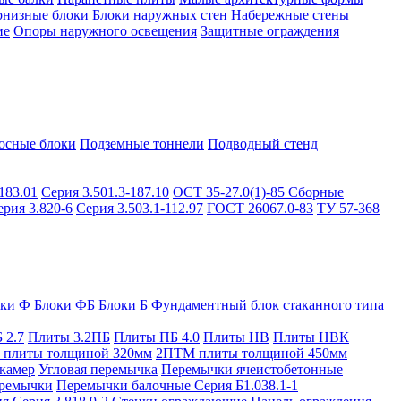
рнизные блоки
Блоки наружных стен
Набережные стены
ие
Опоры наружного освещения
Защитные ограждения
осные блоки
Подземные тоннели
Подводный стенд
183.01
Серия 3.501.3-187.10
ОСТ 35-27.0(1)-85
Сборные
ерия 3.820-6
Серия 3.503.1-112.97
ГОСТ 26067.0-83
ТУ 57-368
оки Ф
Блоки ФБ
Блоки Б
Фундаментный блок стаканного типа
 2.7
Плиты 3.2ПБ
Плиты ПБ 4.0
Плиты НВ
Плиты НВК
плиты толщиной 320мм
2ПТМ плиты толщиной 450мм
камер
Угловая перемычка
Перемычки ячеистобетонные
ремычки
Перемычки балочные Серия Б1.038.1-1