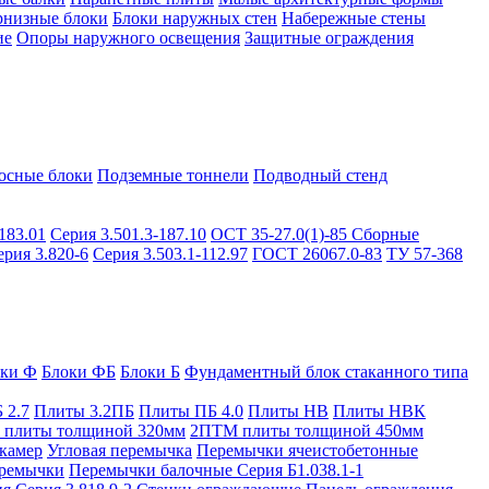
рнизные блоки
Блоки наружных стен
Набережные стены
ие
Опоры наружного освещения
Защитные ограждения
осные блоки
Подземные тоннели
Подводный стенд
183.01
Серия 3.501.3-187.10
ОСТ 35-27.0(1)-85
Сборные
ерия 3.820-6
Серия 3.503.1-112.97
ГОСТ 26067.0-83
ТУ 57-368
оки Ф
Блоки ФБ
Блоки Б
Фундаментный блок стаканного типа
 2.7
Плиты 3.2ПБ
Плиты ПБ 4.0
Плиты НВ
Плиты НВК
плиты толщиной 320мм
2ПТМ плиты толщиной 450мм
камер
Угловая перемычка
Перемычки ячеистобетонные
ремычки
Перемычки балочные Серия Б1.038.1-1