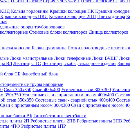
243-2
Плиты плоские Серия 3.503.9-78.1
Плиты плоские Серия 1
 КЦД
Кольца горловины
Крышки колодцев ПК
Крышки колодце
Крышки колодцев ПКЛ
Крышки колодцев 2ПП
Плиты днища
К
нная
одвижные опоры трубопроводов
 коллекторные
Стеновые блоки коллекторов
Днища коллекторов
 носка консоли
Блоки трамплина
Лотки водоотводные пластико
елые
Люки магистральные
Люки телефонные
Люки ВЧШГ
Люки
цы ВЛ
Лестницы ТС
Лестницы, скобы, закладные изделия
Запор
й блок СБ
Флютбетный блок
стоцементные трубы напорные
00
Сваи 350х350
Сваи 400х400
Усиленные сваи 300х300
Усиленн
ом 350х350
Усиленные сваи с приставным носом 400х400
Состав
ной стык 350х350
Составные сваи - сварной стык 400х400
Состав
Сваи с приставным носом 300х300
Сваи с приставным носом 40
онные блоки ВБ
Гипсобетонные вентблоки
стые плиты 2П
Ребристые плиты 2ПВ
Ребристые плиты 3ПВ
Ре
плиты 4ПФ
Ребристые плиты 1ПР