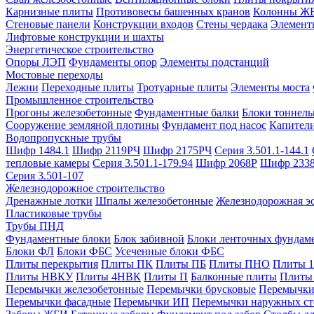
Карнизные плиты
Противовесы башенных кранов
Колонны Ж
Стеновые панели
Конструкции входов
Стены чердака
Элемент
Лифтовые конструкции и шахты
Энергетическое строительство
Опоры ЛЭП
Фундаменты опор
Элементы подстанций
Мостовые переходы
Лежни
Переходные плиты
Тротуарные плиты
Элементы моста
Промышленное строительство
Прогоны железобетонные
Фундаментные балки
Блоки тоннель
Сооружение земляной плотины
Фундамент под насос
Капител
Водопропускные трубы
Шифр 1484.1
Шифр 2119РЧ
Шифр 2175РЧ
Серия 3.501.1-144.1
тепловые камеры
Серия 3.501.1-179.94
Шифр 2068Р
Шифр 233
Серия 3.501-107
Железнодорожное строительство
Дренажные лотки
Шпалы железобетонные
Железнодорожная эс
Пластиковые трубы
Трубы ПНД
Фундаментные блоки
Блок забивной
Блоки ленточных фундам
Блоки ФЛ
Блоки ФБС
Усеченные блоки ФБС
Плиты перекрытия
Плиты ПК
Плиты ПБ
Плиты ПНО
Плиты 
Плиты НВКУ
Плиты 4НВК
Плиты П
Балконные плиты
Плиты
Перемычки железобетонные
Перемычки брусковые
Перемычки
Перемычки фасадные
Перемычки ИП
Перемычки наружных ст