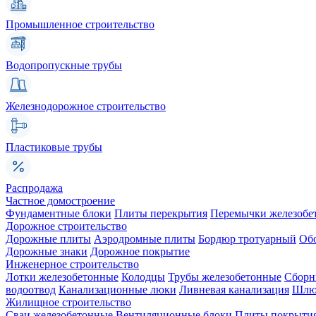
Промышленное строительство
Водопропускные трубы
Железнодорожное строительство
Пластиковые трубы
Распродажа
Частное домостроение
Фундаментные блоки
Плиты перекрытия
Перемычки железобе
Дорожное строительство
Дорожные плиты
Аэродромные плиты
Бордюр тротуарный
Об
Дорожные знаки
Дорожное покрытие
Инженерное строительство
Лотки железобетонные
Колодцы
Трубы железобетонные
Сборн
водоотвод
Канализационные люки
Ливневая канализация
Шлюз
Жилищное строительство
Сваи железобетонные
Вентиляционные блоки
Плиты покрыти