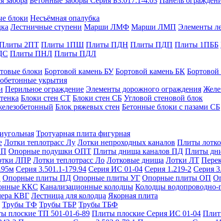
я забора
Бетонные заборы Серия Б3.017.1-4.03
Панель ограждени
ые блоки
Несъёмная опалубка
дка
Лестничные ступени
Марши ЛМФ
Марши ЛМП
Элементы л
Плиты 2ПТ
Плиты 1ПШ
Плиты ПДН
Плиты ПДП
Плиты 1ПББ
ДС
Плиты ПНЛ
Плиты ПДЛ
товые блоки
Бортовой камень БУ
Бортовой камень БК
Бортовой
обетонные укрытия
и
Перильное ограждение
Элементы дорожного ограждения
Желе
тенка
Блоки стен СТ
Блоки стен СБ
Угловой стеновой блок
железобетонный
Блок ряжевых стен
Бетонные блоки с пазами СБ
тиугольная
Тротуарная плита фигурная
е
Лотки теплотрасс Лу
Лотки непроходных каналов
Плиты лотко
ОП
Опорные подушки ОПТ
Плиты днища каналов ПД
Плиты дн
отки ЛПР
Лотки теплотрасс Ло
Лотковые днища
Лотки ЛТ
Перек
.95м
Серия 3.501.1-179.94
Серия ИС 01-04
Серия 1.219-2
Серия 3
и
Опорные плиты ПД
Опорные плиты УГ
Опорные плиты ОП
О
фонные ККС
Канализационные колодцы
Колодцы водопроводно-
мера КВГ
Лестница для колодца
Якорная плита
Трубы ТФ
Трубы ТБР
Трубы ТБФ
ы плоские ТП 501-01-6-89
Плиты плоские Серия ИС 01-04
Плит