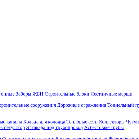
тонные
Заборы ЖБИ
Строительные блоки
Лестничные марши
оронительные сооружения
Дорожные ограждения
Тоннельный п
ые каналы
Кольца для колодца
Тепловые сети
Коллекторы
Чугун
-регулятор
Эстакада под трубопровод
Асбестовые трубы
я
Фундамент под колонну
Ригели железобетонные
Железобетонн