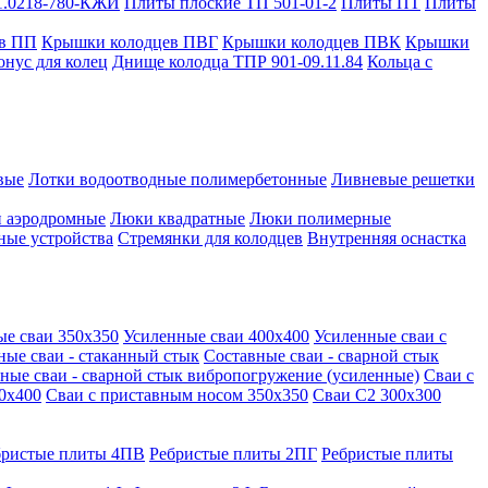
1.0218-780-КЖИ
Плиты плоские ТП 501-01-2
Плиты ПТ
Плиты
в ПП
Крышки колодцев ПВГ
Крышки колодцев ПВК
Крышки
онус для колец
Днище колодца ТПР 901-09.11.84
Кольца с
вые
Лотки водоотводные полимербетонные
Ливневые решетки
 аэродромные
Люки квадратные
Люки полимерные
ные устройства
Стремянки для колодцев
Внутренняя оснастка
ые сваи 350х350
Усиленные сваи 400х400
Усиленные сваи с
ные сваи - стаканный стык
Составные сваи - сварной стык
ные сваи - сварной стык вибропогружение (усиленные)
Сваи с
0х400
Сваи с приставным носом 350х350
Сваи С2 300х300
бристые плиты 4ПВ
Ребристые плиты 2ПГ
Ребристые плиты