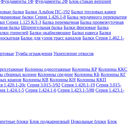
Фундаменты 1Ф
Фундаменты 2Ф
Блок-стакан верхний
новые балки
Балки Альбом ПС-192
Балки тепловых камер
дкрановые балки Серия 1.426.1-8
Балка чердачного перекрытия
ки Серия 1.125 КЛ-3
Балка перемычная
Балка промежуточная
ная балка
Шпренгельная балка
Балки фризовые
Балка
алки тоннелей
Балки окаймляющие
Балки навеса
Балки
носкатная
Балки для узлов трасс каналов
Балки Серия 1.462.1-
ортовые
Тумба ограждения
Укрепление откосов
рехэтажные
Колонны одноэтажные
Колонны КР
Колонны ККС
ы сборных колонн
Колонны средние
Колонны КБ
Колонны КГ
вых кранов
Колонны КВ
Колонны КН
Колонны ККП
я 1.420.1-20с
Серия 3.015-3/92
Серия 1.420.1-19
Серия 3.015-
ия 1.424.1-5
Серия 1.424.1-6
Серия 1.423.1-5/88
Серия 1.423.1-
апетные блоки
Блок подкарнизный
Цокольные блоки
Блок