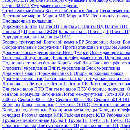
Заборы ЖБИ
Бетонные заборы
Фундамент под забор
Столбы дл
Серия 3.017-1
Фундамент ограждения
Строительные блоки
Керамзитобетонные блоки
Пескоцементн
Лестничные марши
Марши МЛ
Марши ЛМ
Лестничная площа
Площадочные вкладыши
Дорожные плиты
Плиты 1П
Плиты 2П
Плиты ПД
Плиты 1ПТ
Плиты ИДП
Плиты ПЖСН
Блок плиты П
Плиты ДТ
Плиты П
Аэродромные плиты
Плиты ПАГ
Бордюр тротуарный
Бортовой камень БР
Бордюрные блоки
Бор
Оборонительные сооружения
Противотанковые надолбы
Желез
Дорожные ограждения
Блоки Нью-Джерси
Ограждающие блок
Тоннельный путепровод
Блок под фундамент стен
Подпорная с
Подпорная стена из бетона
Коробчатый блок
Блок контрфорса 
Элементы укрепления
Плита укрепления
Блок укрепления
Дорожные знаки
Дорожный знак Б
Опоры дорожных знаков
Дорожное покрытие
Тактильная плитка
Тротуарная плита шес
Лотки железобетонные
Лотки Л
Лотки ЛК
Лотки водоотводны
Плиты каналов ПТО
Плиты каналов ПТУ
Опорные подушки 
каналов
Кормушки бетонные
Лоток междупутный
Лотки ЛР
Л
3.006-2
Серия 3.006.1-2.87
Серия 3.006.1-2/82
Серия 3.501.9-181
Колодцы
Кольца опорные
Сегменты ОПКС
Ремонтные вставк
Колодцы водосточные
Водоприемные колодцы
Колодцы теле
колодцев
Рабочая камера КЛК
Рабочая камера КЛВ
Рабочая ка
Трубы железобетонные
Трубы Т
Трубы ТБ
Трубы ТВ
Трубы ТС
Сборные каналы
Плиты плоские ПТП
Плиты плоские ПТ
Плит