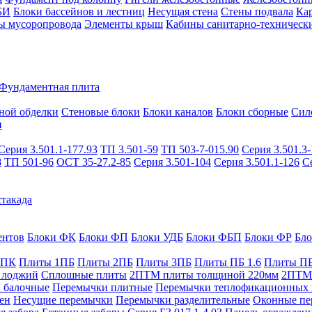
БИ
Блоки бассейнов и лестниц
Несущая стена
Стены подвала
Ка
ы мусоропровода
Элементы крыш
Кабины санитарно-техническ
Фундаментная плита
ной обделки
Стеновые блоки
Блоки каналов
Блоки сборные
Сил
и
Серия 3.501.1-177.93
ТП 3.501-59
ТП 503-7-015.90
Серия 3.501.3-
8
ТП 501-96
ОСТ 35-27.2-85
Серия 3.501-104
Серия 3.501.1-126
С
такада
ентов
Блоки ФК
Блоки ФП
Блоки УДБ
Блоки ФБП
Блоки ФР
Бл
1ПК
Плиты 1ПБ
Плиты 2ПБ
Плиты 3ПБ
Плиты ПБ 1.6
Плиты ПБ
 лоджий
Сплошные плиты
2ПТМ плиты толщиной 220мм
2ПТМ 
 балочные
Перемычки плитные
Перемычки теплофикационных 
ен
Несущие перемычки
Перемычки разделительные
Оконные пе