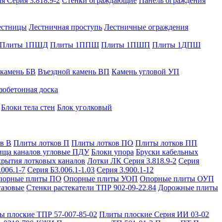
я Серия 3.818.9-2
Стенки ограждающие
Панель ограждения
естницы
Лестничная проступь
Лестничные ограждения
Плиты 1ПШД
Плиты 1ППШ
Плиты 1ПШП
Плиты 1ДПШ
 камень БВ
Въездной камень ВП
Камень угловой УП
зобетонная доска
Блоки тела стен
Блок уголковый
в В
Плиты лотков П
Плиты лотков ПО
Плиты лотков ПП
ища каналов угловые ПДУ
Блоки упора
Бруски кабельных
рытия лотковых каналов
Лотки ЛК Серия 3.818.9-2
Серия
.006.1-7
Серия Б3.006.1-1.03
Серия 3.900.1-12
порные плиты ПО
Опорные плиты УОП
Опорные плиты ОУП
газовые
Стенки растекатели ТПР 902-09-22.84
Дорожные плиты
ы плоские ТПР 57-007-85-02
Плиты плоские Серия ИИ 03-02