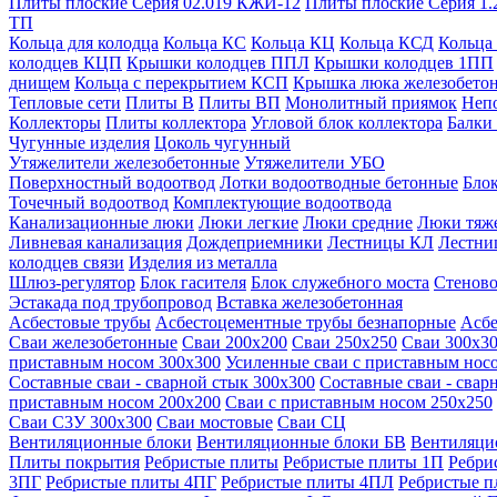
Плиты плоские Серия 02.019 КЖИ-12
Плиты плоские Серия 1.
ТП
Кольца для колодца
Кольца КС
Кольца КЦ
Кольца КСД
Кольца
колодцев КЦП
Крышки колодцев ППЛ
Крышки колодцев 1ПП
днищем
Кольца с перекрытием КСП
Крышка люка железобето
Тепловые сети
Плиты В
Плиты ВП
Монолитный приямок
Неп
Коллекторы
Плиты коллектора
Угловой блок коллектора
Балки
Чугунные изделия
Цоколь чугунный
Утяжелители железобетонные
Утяжелители УБО
Поверхностный водоотвод
Лотки водоотводные бетонные
Блок
Точечный водоотвод
Комплектующие водоотвода
Канализационные люки
Люки легкие
Люки средние
Люки тяж
Ливневая канализация
Дождеприемники
Лестницы КЛ
Лестни
колодцев связи
Изделия из металла
Шлюз-регулятор
Блок гасителя
Блок служебного моста
Стеново
Эстакада под трубопровод
Вставка железобетонная
Асбестовые трубы
Асбестоцементные трубы безнапорные
Асбе
Сваи железобетонные
Сваи 200х200
Сваи 250х250
Сваи 300х3
приставным носом 300х300
Усиленные сваи с приставным нос
Составные сваи - сварной стык 300х300
Составные сваи - свар
приставным носом 200х200
Сваи с приставным носом 250х250
Сваи С3У 300х300
Сваи мостовые
Сваи СЦ
Вентиляционные блоки
Вентиляционные блоки БВ
Вентиляци
Плиты покрытия
Ребристые плиты
Ребристые плиты 1П
Ребри
3ПГ
Ребристые плиты 4ПГ
Ребристые плиты 4ПЛ
Ребристые 