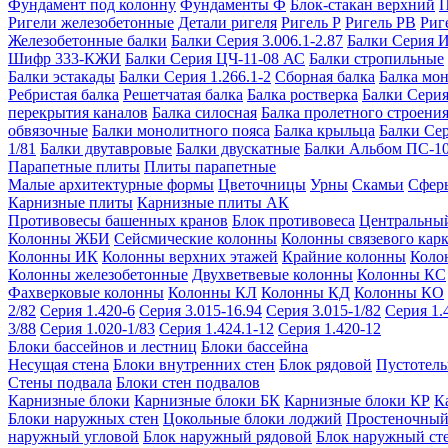
Фундамент под колонну
Фундаменты Ф
Блок-стакан верхний
П
Ригели железобетонные
Детали ригеля
Ригель Р
Ригель РВ
Риг
Железобетонные балки
Балки Серия 3.006.1-2.87
Балки Серия 
Шифр 333-КЖИ
Балки Серия ЦЧ-11-08 АС
Балки стропильные
Балки эстакады
Балки Серия 1.266.1-2
Сборная балка
Балка мо
Ребристая балка
Решетчатая балка
Балка ростверка
Балки Серия
перекрытия каналов
Балка силосная
Балка пролетного строени
обвязочные
Балки монолитного пояса
Балка крыльца
Балки Се
1/81
Балки двутавровые
Балки двускатные
Балки Альбом ПС-1
Парапетные плиты
Плиты парапетные
Малые архитектурные формы
Цветочницы
Урны
Скамьи
Сфер
Карнизные плиты
Карнизные плиты АК
Противовесы башенных кранов
Блок противовеса
Центральный
Колонны ЖБИ
Сейсмические колонны
Колонны связевого карк
Колонны ИК
Колонны верхних этажей
Крайние колонны
Коло
Колонны железобетонные
Двухветвевые колонны
Колонны КС
Фахверковые колонны
Колонны КЛ
Колонны КД
Колонны КО
2/82
Серия 1.420-6
Серия 3.015-16.94
Серия 3.015-1/82
Серия 1.
3/88
Серия 1.020-1/83
Серия 1.424.1-12
Серия 1.420-12
Блоки бассейнов и лестниц
Блоки бассейна
Несущая стена
Блоки внутренних стен
Блок рядовой
Пустотелы
Стены подвала
Блоки стен подвалов
Карнизные блоки
Карнизные блоки БК
Карнизные блоки КР
К
Блоки наружных стен
Цокольные блоки лоджий
Простеночный
наружный угловой
Блок наружный рядовой
Блок наружный ст