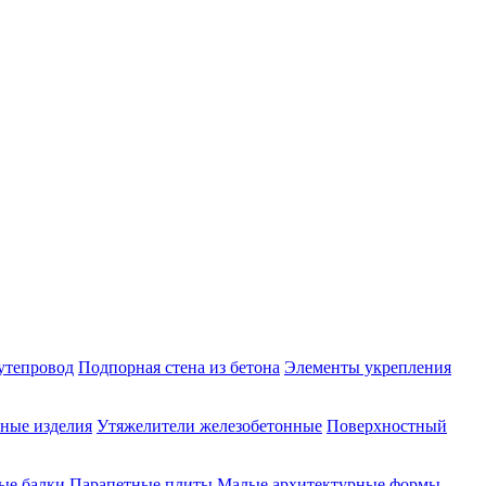
утепровод
Подпорная стена из бетона
Элементы укрепления
ные изделия
Утяжелители железобетонные
Поверхностный
ые балки
Парапетные плиты
Малые архитектурные формы