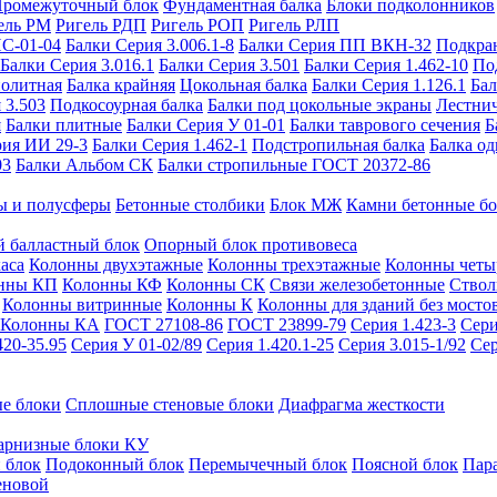
ромежуточный блок
Фундаментная балка
Блоки подколонников
ель РМ
Ригель РДП
Ригель РОП
Ригель РЛП
ИС-01-04
Балки Серия 3.006.1-8
Балки Серия ПП ВКН-32
Подкра
Балки Серия 3.016.1
Балки Серия 3.501
Балки Серия 1.462-10
По
нолитная
Балка крайняя
Цокольная балка
Балки Серия 1.126.1
Бал
 3.503
Подкосоурная балка
Балки под цокольные экраны
Лестнич
я
Балки плитные
Балки Серия У 01-01
Балки таврового сечения
Б
рия ИИ 29-3
Балки Серия 1.462-1
Подстропильная балка
Балка од
03
Балки Альбом СК
Балки стропильные ГОСТ 20372-86
ы и полусферы
Бетонные столбики
Блок МЖ
Камни бетонные б
 балластный блок
Опорный блок противовеса
аса
Колонны двухэтажные
Колонны трехэтажные
Колонны четы
нны КП
Колонны КФ
Колонны СК
Связи железобетонные
Ствол
Колонны витринные
Колонны К
Колонны для зданий без мосто
Колонны КА
ГОСТ 27108-86
ГОСТ 23899-79
Серия 1.423-3
Сери
420-35.95
Серия У 01-02/89
Серия 1.420.1-25
Серия 3.015-1/92
Сер
е блоки
Сплошные стеновые блоки
Диафрагма жесткости
арнизные блоки КУ
 блок
Подоконный блок
Перемычечный блок
Поясной блок
Пар
еновой