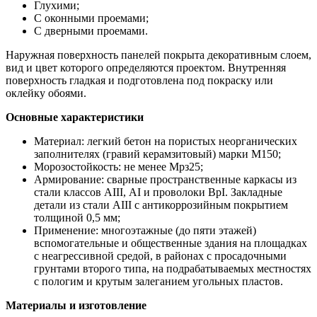
Глухими;
С оконными проемами;
С дверными проемами.
Наружная поверхность панелей покрыта декоративным слоем,
вид и цвет которого определяются проектом. Внутренняя
поверхность гладкая и подготовлена под покраску или
оклейку обоями.
Основные характеристики
Материал: легкий бетон на пористых неорганических
заполнителях (гравий керамзитовый) марки М150;
Морозостойкость: не менее Мрз25;
Армирование: сварные пространственные каркасы из
стали классов АIII, АI и проволоки ВрI. Закладные
детали из стали АIII с антикоррозийным покрытием
толщиной 0,5 мм;
Применение: многоэтажные (до пяти этажей)
вспомогательные и общественные здания на площадках
с неагрессивной средой, в районах с просадочными
грунтами второго типа, на подрабатываемых местностях
с пологим и крутым залеганием угольных пластов.
Материалы и изготовление