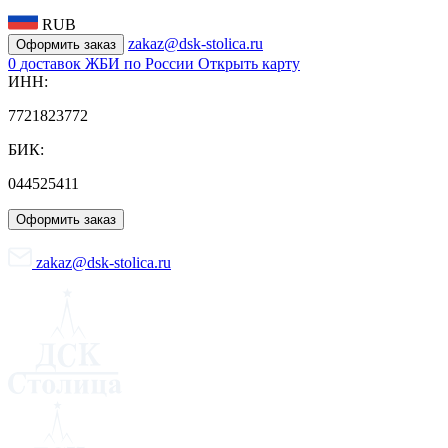
RUB
zakaz@dsk-stolica.ru
Оформить заказ
0
доставок ЖБИ по России
Открыть карту
ИНН:
7721823772
БИК:
044525411
Оформить заказ
zakaz@dsk-stolica.ru