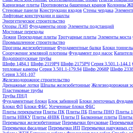
Карнизные плиты
Противовесы башенных кранов
Колонны Ж
Стеновые панели
Конструкции входов
Стены чердака
Элемент
Лифтовые конструкции и шахты
Энергетическое строительство
Опоры ЛЭП
Фундаменты опор
Элементы подстанций
Мостовые переходы
Лежни
Переходные плиты
Тротуарные плиты
Элементы моста
Промышленное строительство
Прогоны железобетонные
Фундаментные балки
Блоки тоннель
Сооружение земляной плотины
Фундамент под насос
Капител
Водопропускные трубы
Шифр 1484.1
Шифр 2119РЧ
Шифр 2175РЧ
Серия 3.501.1-144.1
тепловые камеры
Серия 3.501.1-179.94
Шифр 2068Р
Шифр 233
Серия 3.501-107
Железнодорожное строительство
Дренажные лотки
Шпалы железобетонные
Железнодорожная эс
Пластиковые трубы
Трубы ПНД
Фундаментные блоки
Блок забивной
Блоки ленточных фундам
Блоки ФЛ
Блоки ФБС
Усеченные блоки ФБС
Плиты перекрытия
Плиты ПК
Плиты ПБ
Плиты ПНО
Плиты 
Плиты НВКУ
Плиты 4НВК
Плиты П
Балконные плиты
Плиты
Перемычки железобетонные
Перемычки брусковые
Перемычки
Перемычки фасадные
Перемычки ИП
Перемычки наружных ст