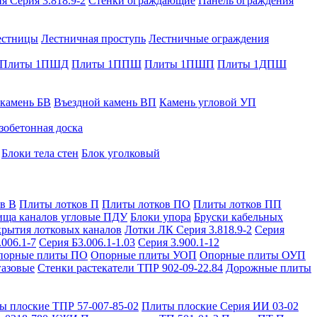
я Серия 3.818.9-2
Стенки ограждающие
Панель ограждения
естницы
Лестничная проступь
Лестничные ограждения
Плиты 1ПШД
Плиты 1ППШ
Плиты 1ПШП
Плиты 1ДПШ
 камень БВ
Въездной камень ВП
Камень угловой УП
зобетонная доска
Блоки тела стен
Блок уголковый
в В
Плиты лотков П
Плиты лотков ПО
Плиты лотков ПП
ища каналов угловые ПДУ
Блоки упора
Бруски кабельных
рытия лотковых каналов
Лотки ЛК Серия 3.818.9-2
Серия
.006.1-7
Серия Б3.006.1-1.03
Серия 3.900.1-12
порные плиты ПО
Опорные плиты УОП
Опорные плиты ОУП
газовые
Стенки растекатели ТПР 902-09-22.84
Дорожные плиты
ы плоские ТПР 57-007-85-02
Плиты плоские Серия ИИ 03-02