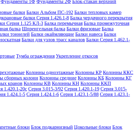
Фундаменты 1Ф
Фундаменты 2Ф
Блок-стакан верхний
новые балки
Балки Альбом ПС-192
Балки тепловых камер
дкрановые балки Серия 1.426.1-8
Балка чердачного перекрытия
ки Серия 1.125 КЛ-3
Балка перемычная
Балка промежуточная
ная балка
Шпренгельная балка
Балки фризовые
Балка
алки тоннелей
Балки окаймляющие
Балки навеса
Балки
носкатная
Балки для узлов трасс каналов
Балки Серия 1.462.1-
ортовые
Тумба ограждения
Укрепление откосов
рехэтажные
Колонны одноэтажные
Колонны КР
Колонны ККС
ы сборных колонн
Колонны средние
Колонны КБ
Колонны КГ
вых кранов
Колонны КВ
Колонны КН
Колонны ККП
я 1.420.1-20с
Серия 3.015-3/92
Серия 1.420.1-19
Серия 3.015-
ия 1.424.1-5
Серия 1.424.1-6
Серия 1.423.1-5/88
Серия 1.423.1-
апетные блоки
Блок подкарнизный
Цокольные блоки
Блок