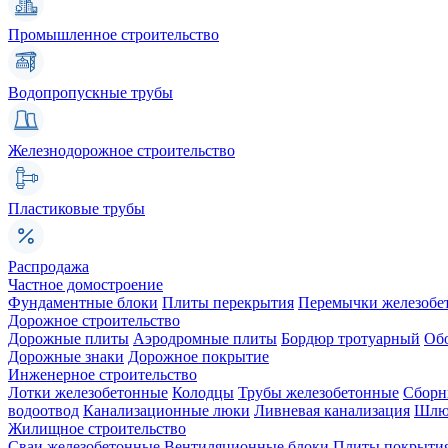
Промышленное строительство
Водопропускные трубы
Железнодорожное строительство
Пластиковые трубы
Распродажа
Частное домостроение
Фундаментные блоки
Плиты перекрытия
Перемычки железобе
Дорожное строительство
Дорожные плиты
Аэродромные плиты
Бордюр тротуарный
Об
Дорожные знаки
Дорожное покрытие
Инженерное строительство
Лотки железобетонные
Колодцы
Трубы железобетонные
Сборн
водоотвод
Канализационные люки
Ливневая канализация
Шлюз
Жилищное строительство
Сваи железобетонные
Вентиляционные блоки
Плиты покрыти