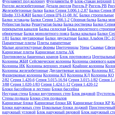
Фундамент под колонну
Фундаменты Ф
Блок-стакан верхний
П
Ригели железобетонные
Детали ригеля
Ригель Р
Ригель РВ
Риг
Железобетонные балки
Балки Серия 3.006.1-2.87
Балки Серия 
Шифр 333-КЖИ
Балки Серия ЦЧ-11-08 АС
Балки стропильные
Балки эстакады
Балки Серия 1.266.1-2
Сборная балка
Балка мо
Ребристая балка
Решетчатая балка
Балка ростверка
Балки Серия
перекрытия каналов
Балка силосная
Балка пролетного строени
обвязочные
Балки монолитного пояса
Балка крыльца
Балки Се
1/81
Балки двутавровые
Балки двускатные
Балки Альбом ПС-1
Парапетные плиты
Плиты парапетные
Малые архитектурные формы
Цветочницы
Урны
Скамьи
Сфер
Карнизные плиты
Карнизные плиты АК
Противовесы башенных кранов
Блок противовеса
Центральный
Колонны ЖБИ
Сейсмические колонны
Колонны связевого карк
Колонны ИК
Колонны верхних этажей
Крайние колонны
Коло
Колонны железобетонные
Двухветвевые колонны
Колонны КС
Фахверковые колонны
Колонны КЛ
Колонны КД
Колонны КО
2/82
Серия 1.420-6
Серия 3.015-16.94
Серия 3.015-1/82
Серия 1.
3/88
Серия 1.020-1/83
Серия 1.424.1-12
Серия 1.420-12
Блоки бассейнов и лестниц
Блоки бассейна
Несущая стена
Блоки внутренних стен
Блок рядовой
Пустотелы
Стены подвала
Блоки стен подвалов
Карнизные блоки
Карнизные блоки БК
Карнизные блоки КР
К
Блоки наружных стен
Цокольные блоки лоджий
Простеночный
наружный угловой
Блок наружный рядовой
Блок наружный ст