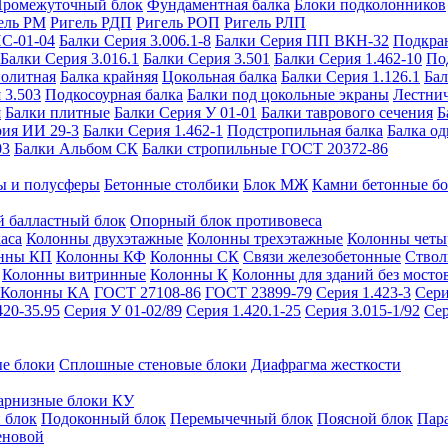
ромежуточный блок
Фундаментная балка
Блоки подколонников
ель РМ
Ригель РДП
Ригель РОП
Ригель РЛП
ИС-01-04
Балки Серия 3.006.1-8
Балки Серия ПП ВКН-32
Подкра
Балки Серия 3.016.1
Балки Серия 3.501
Балки Серия 1.462-10
По
нолитная
Балка крайняя
Цокольная балка
Балки Серия 1.126.1
Бал
 3.503
Подкосоурная балка
Балки под цокольные экраны
Лестнич
я
Балки плитные
Балки Серия У 01-01
Балки таврового сечения
Б
рия ИИ 29-3
Балки Серия 1.462-1
Подстропильная балка
Балка од
03
Балки Альбом СК
Балки стропильные ГОСТ 20372-86
ы и полусферы
Бетонные столбики
Блок МЖ
Камни бетонные б
 балластный блок
Опорный блок противовеса
аса
Колонны двухэтажные
Колонны трехэтажные
Колонны четы
нны КП
Колонны КФ
Колонны СК
Связи железобетонные
Ствол
Колонны витринные
Колонны К
Колонны для зданий без мосто
Колонны КА
ГОСТ 27108-86
ГОСТ 23899-79
Серия 1.423-3
Сери
420-35.95
Серия У 01-02/89
Серия 1.420.1-25
Серия 3.015-1/92
Сер
е блоки
Сплошные стеновые блоки
Диафрагма жесткости
арнизные блоки КУ
 блок
Подоконный блок
Перемычечный блок
Поясной блок
Пар
еновой