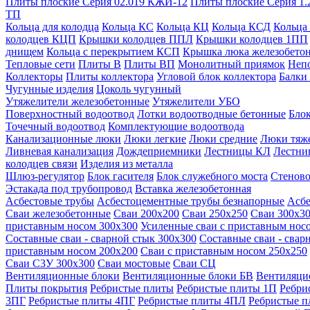
Плиты плоские Серия 02.019 КЖИ-12
Плиты плоские Серия 1.
ТП
Кольца для колодца
Кольца КС
Кольца КЦ
Кольца КСД
Кольца
колодцев КЦП
Крышки колодцев ППЛ
Крышки колодцев 1ПП
днищем
Кольца с перекрытием КСП
Крышка люка железобето
Тепловые сети
Плиты В
Плиты ВП
Монолитный приямок
Неп
Коллекторы
Плиты коллектора
Угловой блок коллектора
Балки
Чугунные изделия
Цоколь чугунный
Утяжелители железобетонные
Утяжелители УБО
Поверхностный водоотвод
Лотки водоотводные бетонные
Блок
Точечный водоотвод
Комплектующие водоотвода
Канализационные люки
Люки легкие
Люки средние
Люки тяж
Ливневая канализация
Дождеприемники
Лестницы КЛ
Лестни
колодцев связи
Изделия из металла
Шлюз-регулятор
Блок гасителя
Блок служебного моста
Стеново
Эстакада под трубопровод
Вставка железобетонная
Асбестовые трубы
Асбестоцементные трубы безнапорные
Асбе
Сваи железобетонные
Сваи 200х200
Сваи 250х250
Сваи 300х3
приставным носом 300х300
Усиленные сваи с приставным нос
Составные сваи - сварной стык 300х300
Составные сваи - свар
приставным носом 200х200
Сваи с приставным носом 250х250
Сваи С3У 300х300
Сваи мостовые
Сваи СЦ
Вентиляционные блоки
Вентиляционные блоки БВ
Вентиляци
Плиты покрытия
Ребристые плиты
Ребристые плиты 1П
Ребри
3ПГ
Ребристые плиты 4ПГ
Ребристые плиты 4ПЛ
Ребристые 