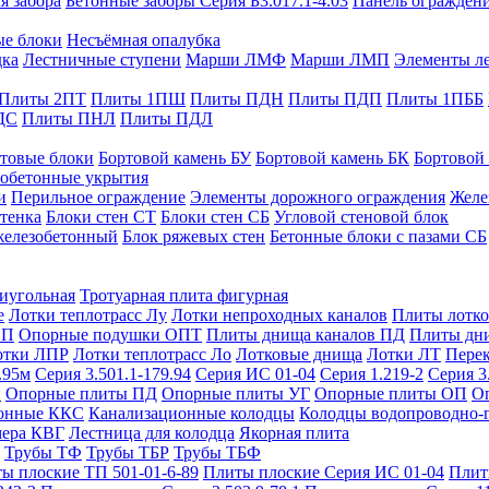
я забора
Бетонные заборы Серия Б3.017.1-4.03
Панель ограждени
ые блоки
Несъёмная опалубка
дка
Лестничные ступени
Марши ЛМФ
Марши ЛМП
Элементы л
Плиты 2ПТ
Плиты 1ПШ
Плиты ПДН
Плиты ПДП
Плиты 1ПББ
ДС
Плиты ПНЛ
Плиты ПДЛ
товые блоки
Бортовой камень БУ
Бортовой камень БК
Бортовой
обетонные укрытия
и
Перильное ограждение
Элементы дорожного ограждения
Желе
тенка
Блоки стен СТ
Блоки стен СБ
Угловой стеновой блок
железобетонный
Блок ряжевых стен
Бетонные блоки с пазами СБ
тиугольная
Тротуарная плита фигурная
е
Лотки теплотрасс Лу
Лотки непроходных каналов
Плиты лотко
ОП
Опорные подушки ОПТ
Плиты днища каналов ПД
Плиты дн
отки ЛПР
Лотки теплотрасс Ло
Лотковые днища
Лотки ЛТ
Перек
.95м
Серия 3.501.1-179.94
Серия ИС 01-04
Серия 1.219-2
Серия 3
и
Опорные плиты ПД
Опорные плиты УГ
Опорные плиты ОП
О
фонные ККС
Канализационные колодцы
Колодцы водопроводно-
мера КВГ
Лестница для колодца
Якорная плита
Трубы ТФ
Трубы ТБР
Трубы ТБФ
ы плоские ТП 501-01-6-89
Плиты плоские Серия ИС 01-04
Плит