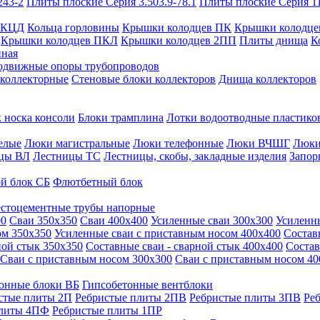
243-2
Плиты плоские Серия 3.503.9-78.1
Плиты плоские Серия 1
 КЦД
Кольца горловины
Крышки колодцев ПК
Крышки колодце
Крышки колодцев ПКЛ
Крышки колодцев 2ПП
Плиты днища
К
нная
одвижные опоры трубопроводов
 коллекторные
Стеновые блоки коллекторов
Днища коллекторов
 носка консоли
Блоки трамплина
Лотки водоотводные пластико
елые
Люки магистральные
Люки телефонные
Люки ВЧШГ
Люки
цы ВЛ
Лестницы ТС
Лестницы, скобы, закладные изделия
Запор
й блок СБ
Флютбетный блок
стоцементные трубы напорные
00
Сваи 350х350
Сваи 400х400
Усиленные сваи 300х300
Усиленн
ом 350х350
Усиленные сваи с приставным носом 400х400
Состав
ной стык 350х350
Составные сваи - сварной стык 400х400
Состав
Сваи с приставным носом 300х300
Сваи с приставным носом 40
онные блоки ВБ
Гипсобетонные вентблоки
стые плиты 2П
Ребристые плиты 2ПВ
Ребристые плиты 3ПВ
Ре
плиты 4ПФ
Ребристые плиты 1ПР