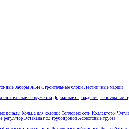
тонные
Заборы ЖБИ
Строительные блоки
Лестничные марши
оронительные сооружения
Дорожные ограждения
Тоннельный п
ые каналы
Кольца для колодца
Тепловые сети
Коллекторы
Чугун
-регулятор
Эстакада под трубопровод
Асбестовые трубы
я
Фундамент под колонну
Ригели железобетонные
Железобетонн