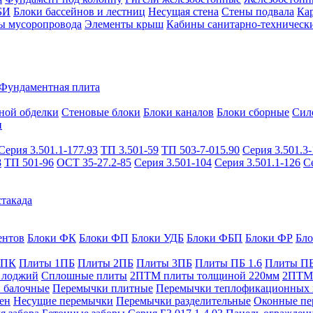
БИ
Блоки бассейнов и лестниц
Несущая стена
Стены подвала
Ка
ы мусоропровода
Элементы крыш
Кабины санитарно-техническ
Фундаментная плита
ной обделки
Стеновые блоки
Блоки каналов
Блоки сборные
Сил
и
Серия 3.501.1-177.93
ТП 3.501-59
ТП 503-7-015.90
Серия 3.501.3-
8
ТП 501-96
ОСТ 35-27.2-85
Серия 3.501-104
Серия 3.501.1-126
С
такада
ентов
Блоки ФК
Блоки ФП
Блоки УДБ
Блоки ФБП
Блоки ФР
Бл
1ПК
Плиты 1ПБ
Плиты 2ПБ
Плиты 3ПБ
Плиты ПБ 1.6
Плиты ПБ
 лоджий
Сплошные плиты
2ПТМ плиты толщиной 220мм
2ПТМ 
 балочные
Перемычки плитные
Перемычки теплофикационных 
ен
Несущие перемычки
Перемычки разделительные
Оконные пе