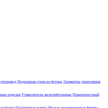
утепровод
Подпорная стена из бетона
Элементы укрепления
ные изделия
Утяжелители железобетонные
Поверхностный
ые балки
Парапетные плиты
Малые архитектурные формы