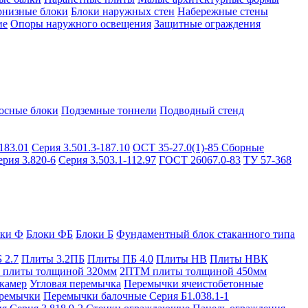
рнизные блоки
Блоки наружных стен
Набережные стены
ие
Опоры наружного освещения
Защитные ограждения
осные блоки
Подземные тоннели
Подводный стенд
183.01
Серия 3.501.3-187.10
ОСТ 35-27.0(1)-85
Сборные
ерия 3.820-6
Серия 3.503.1-112.97
ГОСТ 26067.0-83
ТУ 57-368
оки Ф
Блоки ФБ
Блоки Б
Фундаментный блок стаканного типа
 2.7
Плиты 3.2ПБ
Плиты ПБ 4.0
Плиты НВ
Плиты НВК
плиты толщиной 320мм
2ПТМ плиты толщиной 450мм
камер
Угловая перемычка
Перемычки ячеистобетонные
ремычки
Перемычки балочные Серия Б1.038.1-1