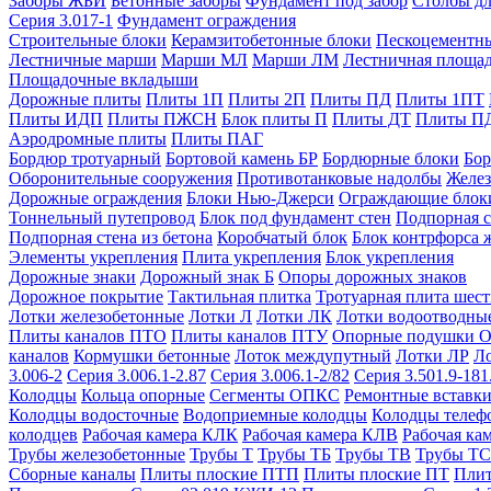
Заборы ЖБИ
Бетонные заборы
Фундамент под забор
Столбы дл
Серия 3.017-1
Фундамент ограждения
Строительные блоки
Керамзитобетонные блоки
Пескоцементн
Лестничные марши
Марши МЛ
Марши ЛМ
Лестничная площа
Площадочные вкладыши
Дорожные плиты
Плиты 1П
Плиты 2П
Плиты ПД
Плиты 1ПТ
Плиты ИДП
Плиты ПЖСН
Блок плиты П
Плиты ДТ
Плиты П
Аэродромные плиты
Плиты ПАГ
Бордюр тротуарный
Бортовой камень БР
Бордюрные блоки
Бор
Оборонительные сооружения
Противотанковые надолбы
Желез
Дорожные ограждения
Блоки Нью-Джерси
Ограждающие блок
Тоннельный путепровод
Блок под фундамент стен
Подпорная с
Подпорная стена из бетона
Коробчатый блок
Блок контрфорса 
Элементы укрепления
Плита укрепления
Блок укрепления
Дорожные знаки
Дорожный знак Б
Опоры дорожных знаков
Дорожное покрытие
Тактильная плитка
Тротуарная плита шес
Лотки железобетонные
Лотки Л
Лотки ЛК
Лотки водоотводны
Плиты каналов ПТО
Плиты каналов ПТУ
Опорные подушки 
каналов
Кормушки бетонные
Лоток междупутный
Лотки ЛР
Л
3.006-2
Серия 3.006.1-2.87
Серия 3.006.1-2/82
Серия 3.501.9-181
Колодцы
Кольца опорные
Сегменты ОПКС
Ремонтные вставк
Колодцы водосточные
Водоприемные колодцы
Колодцы теле
колодцев
Рабочая камера КЛК
Рабочая камера КЛВ
Рабочая ка
Трубы железобетонные
Трубы Т
Трубы ТБ
Трубы ТВ
Трубы ТС
Сборные каналы
Плиты плоские ПТП
Плиты плоские ПТ
Плит