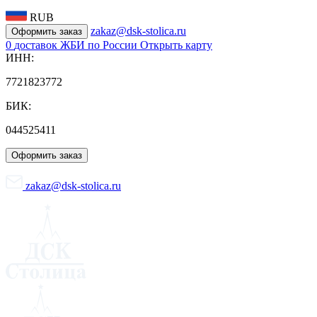
RUB
zakaz@dsk-stolica.ru
Оформить заказ
0
доставок ЖБИ по России
Открыть карту
ИНН:
7721823772
БИК:
044525411
Оформить заказ
zakaz@dsk-stolica.ru