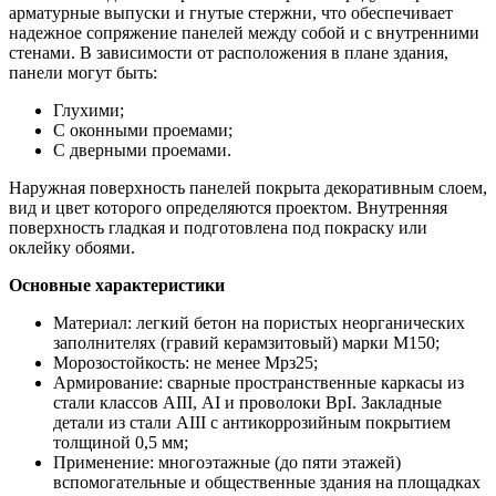
арматурные выпуски и гнутые стержни, что обеспечивает
надежное сопряжение панелей между собой и с внутренними
стенами. В зависимости от расположения в плане здания,
панели могут быть:
Глухими;
С оконными проемами;
С дверными проемами.
Наружная поверхность панелей покрыта декоративным слоем,
вид и цвет которого определяются проектом. Внутренняя
поверхность гладкая и подготовлена под покраску или
оклейку обоями.
Основные характеристики
Материал: легкий бетон на пористых неорганических
заполнителях (гравий керамзитовый) марки М150;
Морозостойкость: не менее Мрз25;
Армирование: сварные пространственные каркасы из
стали классов АIII, АI и проволоки ВрI. Закладные
детали из стали АIII с антикоррозийным покрытием
толщиной 0,5 мм;
Применение: многоэтажные (до пяти этажей)
вспомогательные и общественные здания на площадках