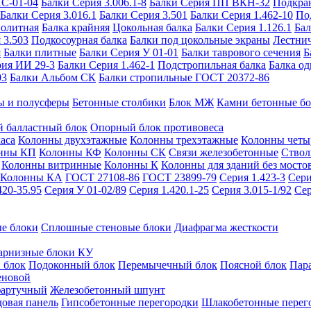
ИС-01-04
Балки Серия 3.006.1-8
Балки Серия ПП ВКН-32
Подкра
Балки Серия 3.016.1
Балки Серия 3.501
Балки Серия 1.462-10
По
нолитная
Балка крайняя
Цокольная балка
Балки Серия 1.126.1
Бал
 3.503
Подкосоурная балка
Балки под цокольные экраны
Лестнич
я
Балки плитные
Балки Серия У 01-01
Балки таврового сечения
Б
рия ИИ 29-3
Балки Серия 1.462-1
Подстропильная балка
Балка од
03
Балки Альбом СК
Балки стропильные ГОСТ 20372-86
ы и полусферы
Бетонные столбики
Блок МЖ
Камни бетонные б
 балластный блок
Опорный блок противовеса
аса
Колонны двухэтажные
Колонны трехэтажные
Колонны четы
нны КП
Колонны КФ
Колонны СК
Связи железобетонные
Ствол
Колонны витринные
Колонны К
Колонны для зданий без мосто
Колонны КА
ГОСТ 27108-86
ГОСТ 23899-79
Серия 1.423-3
Сери
420-35.95
Серия У 01-02/89
Серия 1.420.1-25
Серия 3.015-1/92
Сер
е блоки
Сплошные стеновые блоки
Диафрагма жесткости
арнизные блоки КУ
 блок
Подоконный блок
Перемычечный блок
Поясной блок
Пар
еновой
фартучный
Железобетонный шпунт
довая панель
Гипсобетонные перегородки
Шлакобетонные перег