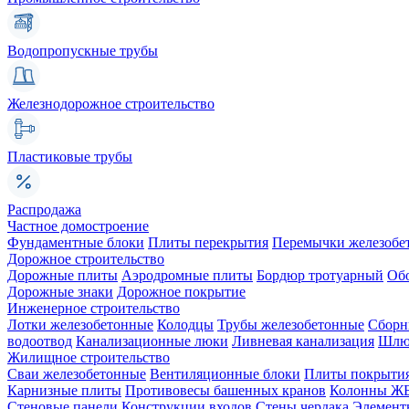
Водопропускные трубы
Железнодорожное строительство
Пластиковые трубы
Распродажа
Частное домостроение
Фундаментные блоки
Плиты перекрытия
Перемычки железобе
Дорожное строительство
Дорожные плиты
Аэродромные плиты
Бордюр тротуарный
Об
Дорожные знаки
Дорожное покрытие
Инженерное строительство
Лотки железобетонные
Колодцы
Трубы железобетонные
Сборн
водоотвод
Канализационные люки
Ливневая канализация
Шлюз
Жилищное строительство
Сваи железобетонные
Вентиляционные блоки
Плиты покрыти
Карнизные плиты
Противовесы башенных кранов
Колонны Ж
Стеновые панели
Конструкции входов
Стены чердака
Элемент