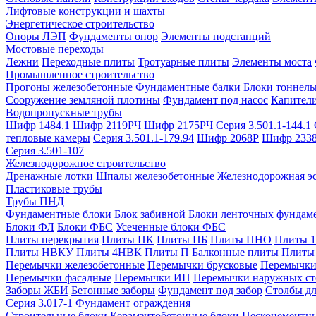
Лифтовые конструкции и шахты
Энергетическое строительство
Опоры ЛЭП
Фундаменты опор
Элементы подстанций
Мостовые переходы
Лежни
Переходные плиты
Тротуарные плиты
Элементы моста
Промышленное строительство
Прогоны железобетонные
Фундаментные балки
Блоки тоннель
Сооружение земляной плотины
Фундамент под насос
Капител
Водопропускные трубы
Шифр 1484.1
Шифр 2119РЧ
Шифр 2175РЧ
Серия 3.501.1-144.1
тепловые камеры
Серия 3.501.1-179.94
Шифр 2068Р
Шифр 233
Серия 3.501-107
Железнодорожное строительство
Дренажные лотки
Шпалы железобетонные
Железнодорожная эс
Пластиковые трубы
Трубы ПНД
Фундаментные блоки
Блок забивной
Блоки ленточных фундам
Блоки ФЛ
Блоки ФБС
Усеченные блоки ФБС
Плиты перекрытия
Плиты ПК
Плиты ПБ
Плиты ПНО
Плиты 
Плиты НВКУ
Плиты 4НВК
Плиты П
Балконные плиты
Плиты
Перемычки железобетонные
Перемычки брусковые
Перемычки
Перемычки фасадные
Перемычки ИП
Перемычки наружных ст
Заборы ЖБИ
Бетонные заборы
Фундамент под забор
Столбы дл
Серия 3.017-1
Фундамент ограждения
Строительные блоки
Керамзитобетонные блоки
Пескоцементн