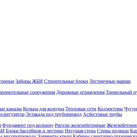
тонные
Заборы ЖБИ
Строительные блоки
Лестничные марши
оронительные сооружения
Дорожные ограждения
Тоннельный п
ые каналы
Кольца для колодца
Тепловые сети
Коллекторы
Чугун
-регулятор
Эстакада под трубопровод
Асбестовые трубы
я
Фундамент под колонну
Ригели железобетонные
Железобетонн
БИ
Блоки бассейнов и лестниц
Несущая стена
Стены подвала
Ка
ы мусоропровода
Элементы крыш
Кабины санитарно-техническ