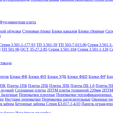
Фундаментная плита
ной обделки
Стеновые блоки
Блоки каналов
Блоки сборные
Сил
и
Серия 3.501.1-177.93
ТП 3.501-59
ТП 503-7-015.90
Серия 3.501.3-
8
ТП 501-96
ОСТ 35-27.2-85
Серия 3.501-104
Серия 3.501.1-126
С
такада
ентов
Блоки ФК
Блоки ФП
Блоки УДБ
Блоки ФБП
Блоки ФР
Бл
1ПК
Плиты 1ПБ
Плиты 2ПБ
Плиты 3ПБ
Плиты ПБ 1.6
Плиты ПБ
 лоджий
Сплошные плиты
2ПТМ плиты толщиной 220мм
2ПТМ 
 балочные
Перемычки плитные
Перемычки теплофикационных 
ен
Несущие перемычки
Перемычки разделительные
Оконные пе
я забора
Бетонные заборы Серия Б3.017.1-4.03
Панель ограждени
ые блоки
Несъёмная опалубка