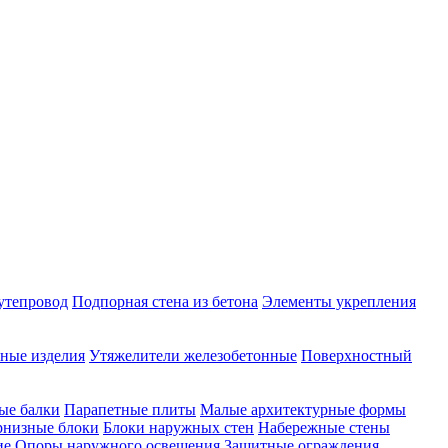
утепровод
Подпорная стена из бетона
Элементы укрепления
ные изделия
Утяжелители железобетонные
Поверхностный
ые балки
Парапетные плиты
Малые архитектурные формы
рнизные блоки
Блоки наружных стен
Набережные стены
ие
Опоры наружного освещения
Защитные ограждения