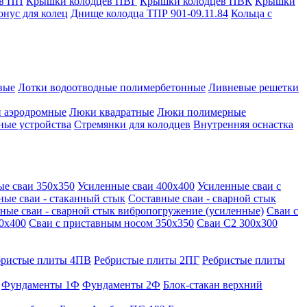
в ПП
Крышки колодцев ПВГ
Крышки колодцев ПВК
Крышки
онус для колец
Днище колодца ТПР 901-09.11.84
Кольца с
вые
Лотки водоотводные полимербетонные
Ливневые решетки
 аэродромные
Люки квадратные
Люки полимерные
ные устройства
Стремянки для колодцев
Внутренняя оснастка
ые сваи 350х350
Усиленные сваи 400х400
Усиленные сваи с
ные сваи - стаканный стык
Составные сваи - сварной стык
ные сваи - сварной стык вибропогружение (усиленные)
Сваи с
0х400
Сваи с приставным носом 350х350
Сваи С2 300х300
бристые плиты 4ПВ
Ребристые плиты 2ПГ
Ребристые плиты
Фундаменты 1Ф
Фундаменты 2Ф
Блок-стакан верхний