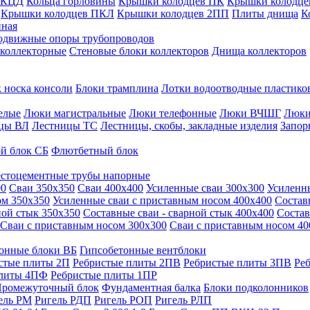
 КЦД
Кольца горловины
Крышки колодцев ПК
Крышки колодце
Крышки колодцев ПКЛ
Крышки колодцев 2ПП
Плиты днища
К
нная
одвижные опоры трубопроводов
 коллекторные
Стеновые блоки коллекторов
Днища коллекторов
 носка консоли
Блоки трамплина
Лотки водоотводные пластико
елые
Люки магистральные
Люки телефонные
Люки ВЧШГ
Люки
цы ВЛ
Лестницы ТС
Лестницы, скобы, закладные изделия
Запор
й блок СБ
Флютбетный блок
стоцементные трубы напорные
00
Сваи 350х350
Сваи 400х400
Усиленные сваи 300х300
Усиленн
ом 350х350
Усиленные сваи с приставным носом 400х400
Состав
ной стык 350х350
Составные сваи - сварной стык 400х400
Состав
Сваи с приставным носом 300х300
Сваи с приставным носом 40
онные блоки ВБ
Гипсобетонные вентблоки
стые плиты 2П
Ребристые плиты 2ПВ
Ребристые плиты 3ПВ
Ре
плиты 4ПФ
Ребристые плиты 1ПР
ромежуточный блок
Фундаментная балка
Блоки подколонников
ель РМ
Ригель РДП
Ригель РОП
Ригель РЛП