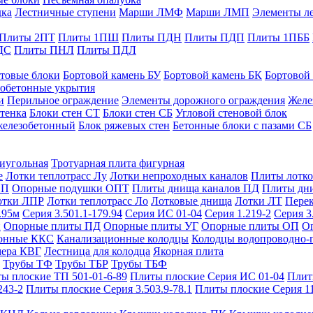
дка
Лестничные ступени
Марши ЛМФ
Марши ЛМП
Элементы л
Плиты 2ПТ
Плиты 1ПШ
Плиты ПДН
Плиты ПДП
Плиты 1ПББ
ДС
Плиты ПНЛ
Плиты ПДЛ
товые блоки
Бортовой камень БУ
Бортовой камень БК
Бортовой
обетонные укрытия
и
Перильное ограждение
Элементы дорожного ограждения
Желе
тенка
Блоки стен СТ
Блоки стен СБ
Угловой стеновой блок
железобетонный
Блок ряжевых стен
Бетонные блоки с пазами СБ
тиугольная
Тротуарная плита фигурная
е
Лотки теплотрасс Лу
Лотки непроходных каналов
Плиты лотко
ОП
Опорные подушки ОПТ
Плиты днища каналов ПД
Плиты дн
отки ЛПР
Лотки теплотрасс Ло
Лотковые днища
Лотки ЛТ
Перек
.95м
Серия 3.501.1-179.94
Серия ИС 01-04
Серия 1.219-2
Серия 3
и
Опорные плиты ПД
Опорные плиты УГ
Опорные плиты ОП
О
фонные ККС
Канализационные колодцы
Колодцы водопроводно-
мера КВГ
Лестница для колодца
Якорная плита
Трубы ТФ
Трубы ТБР
Трубы ТБФ
ы плоские ТП 501-01-6-89
Плиты плоские Серия ИС 01-04
Плит
243-2
Плиты плоские Серия 3.503.9-78.1
Плиты плоские Серия 1