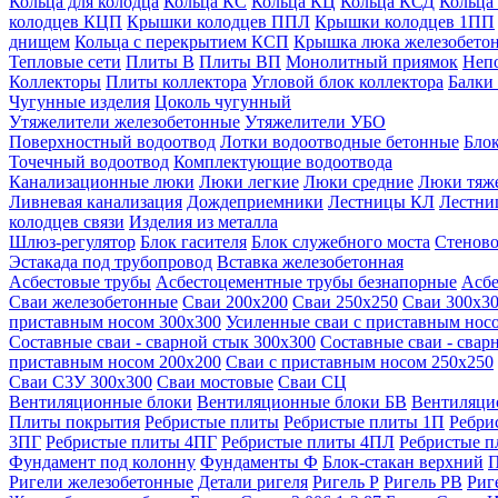
Кольца для колодца
Кольца КС
Кольца КЦ
Кольца КСД
Кольца
колодцев КЦП
Крышки колодцев ППЛ
Крышки колодцев 1ПП
днищем
Кольца с перекрытием КСП
Крышка люка железобето
Тепловые сети
Плиты В
Плиты ВП
Монолитный приямок
Неп
Коллекторы
Плиты коллектора
Угловой блок коллектора
Балки
Чугунные изделия
Цоколь чугунный
Утяжелители железобетонные
Утяжелители УБО
Поверхностный водоотвод
Лотки водоотводные бетонные
Блок
Точечный водоотвод
Комплектующие водоотвода
Канализационные люки
Люки легкие
Люки средние
Люки тяж
Ливневая канализация
Дождеприемники
Лестницы КЛ
Лестни
колодцев связи
Изделия из металла
Шлюз-регулятор
Блок гасителя
Блок служебного моста
Стеново
Эстакада под трубопровод
Вставка железобетонная
Асбестовые трубы
Асбестоцементные трубы безнапорные
Асбе
Сваи железобетонные
Сваи 200х200
Сваи 250х250
Сваи 300х3
приставным носом 300х300
Усиленные сваи с приставным нос
Составные сваи - сварной стык 300х300
Составные сваи - свар
приставным носом 200х200
Сваи с приставным носом 250х250
Сваи С3У 300х300
Сваи мостовые
Сваи СЦ
Вентиляционные блоки
Вентиляционные блоки БВ
Вентиляци
Плиты покрытия
Ребристые плиты
Ребристые плиты 1П
Ребри
3ПГ
Ребристые плиты 4ПГ
Ребристые плиты 4ПЛ
Ребристые 
Фундамент под колонну
Фундаменты Ф
Блок-стакан верхний
П
Ригели железобетонные
Детали ригеля
Ригель Р
Ригель РВ
Риг