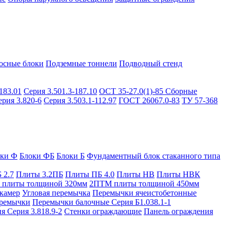
осные блоки
Подземные тоннели
Подводный стенд
183.01
Серия 3.501.3-187.10
ОСТ 35-27.0(1)-85
Сборные
ерия 3.820-6
Серия 3.503.1-112.97
ГОСТ 26067.0-83
ТУ 57-368
оки Ф
Блоки ФБ
Блоки Б
Фундаментный блок стаканного типа
 2.7
Плиты 3.2ПБ
Плиты ПБ 4.0
Плиты НВ
Плиты НВК
плиты толщиной 320мм
2ПТМ плиты толщиной 450мм
камер
Угловая перемычка
Перемычки ячеистобетонные
ремычки
Перемычки балочные Серия Б1.038.1-1
я Серия 3.818.9-2
Стенки ограждающие
Панель ограждения