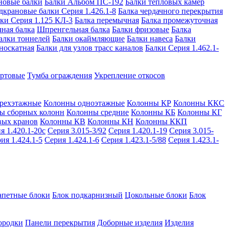
новые балки
Балки Альбом ПС-192
Балки тепловых камер
дкрановые балки Серия 1.426.1-8
Балка чердачного перекрытия
ки Серия 1.125 КЛ-3
Балка перемычная
Балка промежуточная
ная балка
Шпренгельная балка
Балки фризовые
Балка
алки тоннелей
Балки окаймляющие
Балки навеса
Балки
носкатная
Балки для узлов трасс каналов
Балки Серия 1.462.1-
ортовые
Тумба ограждения
Укрепление откосов
рехэтажные
Колонны одноэтажные
Колонны КР
Колонны ККС
ы сборных колонн
Колонны средние
Колонны КБ
Колонны КГ
вых кранов
Колонны КВ
Колонны КН
Колонны ККП
я 1.420.1-20с
Серия 3.015-3/92
Серия 1.420.1-19
Серия 3.015-
ия 1.424.1-5
Серия 1.424.1-6
Серия 1.423.1-5/88
Серия 1.423.1-
апетные блоки
Блок подкарнизный
Цокольные блоки
Блок
ородки
Панели перекрытия
Доборные изделия
Изделия