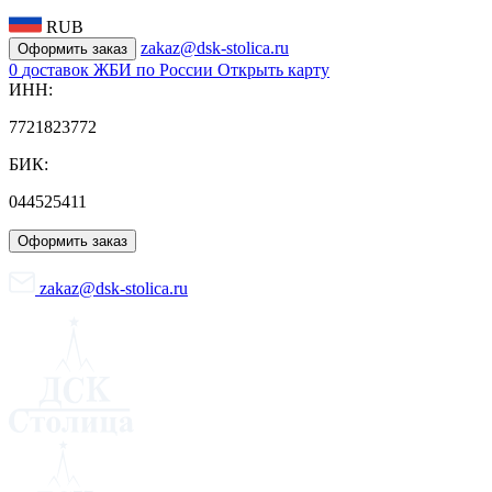
RUB
zakaz@dsk-stolica.ru
Оформить заказ
0
доставок ЖБИ по России
Открыть карту
ИНН:
7721823772
БИК:
044525411
Оформить заказ
zakaz@dsk-stolica.ru