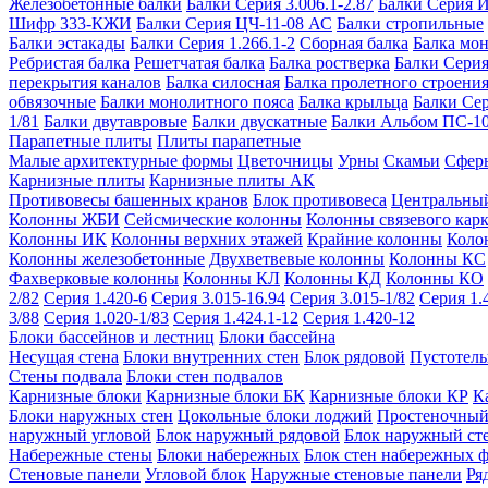
Железобетонные балки
Балки Серия 3.006.1-2.87
Балки Серия 
Шифр 333-КЖИ
Балки Серия ЦЧ-11-08 АС
Балки стропильные
Балки эстакады
Балки Серия 1.266.1-2
Сборная балка
Балка мо
Ребристая балка
Решетчатая балка
Балка ростверка
Балки Серия
перекрытия каналов
Балка силосная
Балка пролетного строени
обвязочные
Балки монолитного пояса
Балка крыльца
Балки Се
1/81
Балки двутавровые
Балки двускатные
Балки Альбом ПС-1
Парапетные плиты
Плиты парапетные
Малые архитектурные формы
Цветочницы
Урны
Скамьи
Сфер
Карнизные плиты
Карнизные плиты АК
Противовесы башенных кранов
Блок противовеса
Центральный
Колонны ЖБИ
Сейсмические колонны
Колонны связевого карк
Колонны ИК
Колонны верхних этажей
Крайние колонны
Коло
Колонны железобетонные
Двухветвевые колонны
Колонны КС
Фахверковые колонны
Колонны КЛ
Колонны КД
Колонны КО
2/82
Серия 1.420-6
Серия 3.015-16.94
Серия 3.015-1/82
Серия 1.
3/88
Серия 1.020-1/83
Серия 1.424.1-12
Серия 1.420-12
Блоки бассейнов и лестниц
Блоки бассейна
Несущая стена
Блоки внутренних стен
Блок рядовой
Пустотелы
Стены подвала
Блоки стен подвалов
Карнизные блоки
Карнизные блоки БК
Карнизные блоки КР
К
Блоки наружных стен
Цокольные блоки лоджий
Простеночный
наружный угловой
Блок наружный рядовой
Блок наружный ст
Набережные стены
Блоки набережных
Блок стен набережных 
Стеновые панели
Угловой блок
Наружные стеновые панели
Ря