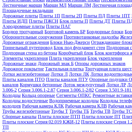
Лестничные марши
Марши МЛ
Марши ЛМ
Лестничная площа
Площадочные вкладыши
Дорожные плиты
Плиты 1П
Плиты 2П
Плиты ПД
Плиты 1ПТ
Плиты ИДП
Плиты ПЖСН
Блок плиты П
Плиты ДТ
Плиты П
Аэродромные плиты
Плиты ПАГ
Бордюр тротуарный
Бортовой камень БР
Бордюрные блоки
Бор
Оборонительные сооружения
Противотанковые надолбы
Желез
Дорожные ограждения
Блоки Нью-Джерси
Ограждающие блок
Тоннельный путепровод
Блок под фундамент стен
Подпорная с
Подпорная стена из бетона
Коробчатый блок
Блок контрфорса 
Элементы укрепления
Плита укрепления
Блок укрепления
Дорожные знаки
Дорожный знак Б
Опоры дорожных знаков
Дорожное покрытие
Тактильная плитка
Тротуарная плита шес
Лотки железобетонные
Лотки Л
Лотки ЛК
Лотки водоотводны
Плиты каналов ПТО
Плиты каналов ПТУ
Опорные подушки 
каналов
Кормушки бетонные
Лоток междупутный
Лотки ЛР
Л
3.006-2
Серия 3.006.1-2.87
Серия 3.006.1-2/82
Серия 3.501.9-181
Колодцы
Кольца опорные
Сегменты ОПКС
Ремонтные вставк
Колодцы водосточные
Водоприемные колодцы
Колодцы теле
колодцев
Рабочая камера КЛК
Рабочая камера КЛВ
Рабочая ка
Трубы железобетонные
Трубы Т
Трубы ТБ
Трубы ТВ
Трубы ТС
Сборные каналы
Плиты плоские ПТП
Плиты плоские ПТ
Плит
Плиты плоские Серия 02.019 КЖИ-12
Плиты плоские Серия 1.
ТП