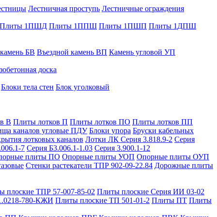
естницы
Лестничная проступь
Лестничные ограждения
Плиты 1ПШД
Плиты 1ППШ
Плиты 1ПШП
Плиты 1ДПШ
 камень БВ
Въездной камень ВП
Камень угловой УП
зобетонная доска
Блоки тела стен
Блок уголковый
в В
Плиты лотков П
Плиты лотков ПО
Плиты лотков ПП
ища каналов угловые ПДУ
Блоки упора
Бруски кабельных
рытия лотковых каналов
Лотки ЛК Серия 3.818.9-2
Серия
.006.1-7
Серия Б3.006.1-1.03
Серия 3.900.1-12
порные плиты ПО
Опорные плиты УОП
Опорные плиты ОУП
газовые
Стенки растекатели ТПР 902-09-22.84
Дорожные плиты
ы плоские ТПР 57-007-85-02
Плиты плоские Серия ИИ 03-02
1.0218-780-КЖИ
Плиты плоские ТП 501-01-2
Плиты ПТ
Плиты