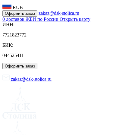
RUB
zakaz@dsk-stolica.ru
Оформить заказ
0
доставок ЖБИ по России
Открыть карту
ИНН:
7721823772
БИК:
044525411
Оформить заказ
zakaz@dsk-stolica.ru