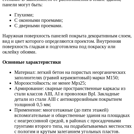
панели могут быть:
Глухими;
С оконными проемами;
С дверными проемами.
Наружная поверхность панелей покрыта декоративным слоем,
вид и цвет которого определяются проектом. Внутренняя
поверхность гладкая и подготовлена под покраску или
оклейку обоями.
Основные характеристики
Материал: легкий бетон на пористых неорганических
заполнителях (гравий керамзитовый) марки М150;
Морозостойкость: не менее Мрз25;
Армирование: сварные пространственные каркасы из
стали классов АIII, АI и проволоки ВрI. Закладные
детали из стали АIII с антикоррозийным покрытием
толщиной 0,5 мм;
Применение: многоэтажные (до пяти этажей)
вспомогательные и общественные здания на площадках
с неагрессивной средой, в районах с просадочными
грунтами второго типа, на подрабатываемых местностях
с пологим и крутым залеганием угольных пластов.