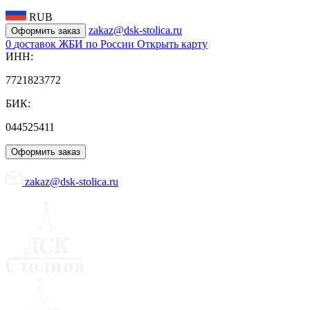
RUB
zakaz@dsk-stolica.ru
Оформить заказ
0
доставок ЖБИ по России
Открыть карту
ИНН:
7721823772
БИК:
044525411
Оформить заказ
zakaz@dsk-stolica.ru