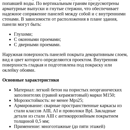
попавшей воды. По вертикальным граням предусмотрены
арматурные выпуски и гнутые стержни, что обеспечивает
надежное сопряжение панелей между собой и с внутренними
стенами. В зависимости от расположения в плане здания,
панели могут быть:
Глухими;
С оконными проемами;
С дверными проемами.
Наружная поверхность панелей покрыта декоративным слоем,
вид и цвет которого определяются проектом. Внутренняя
поверхность гладкая и подготовлена под покраску или
оклейку обоями.
Основные характеристики
Материал: легкий бетон на пористых неорганических
заполнителях (гравий керамзитовый) марки М150;
Морозостойкость: не менее Мрз25;
Армирование: сварные пространственные каркасы из
стали классов АIII, АI и проволоки ВрI. Закладные
детали из стали АIII с антикоррозийным покрытием
толщиной 0,5 мм;
Применение: многоэтажные (до пяти этажей)