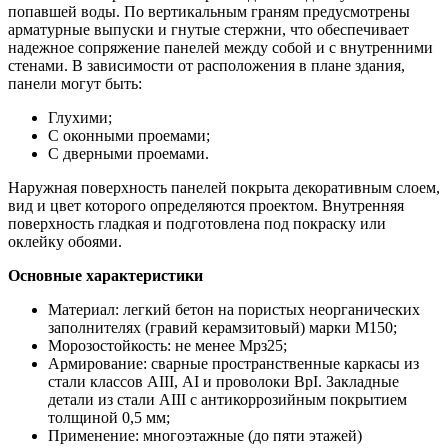
попавшей воды. По вертикальным граням предусмотрены
арматурные выпуски и гнутые стержни, что обеспечивает
надежное сопряжение панелей между собой и с внутренними
стенами. В зависимости от расположения в плане здания,
панели могут быть:
Глухими;
С оконными проемами;
С дверными проемами.
Наружная поверхность панелей покрыта декоративным слоем,
вид и цвет которого определяются проектом. Внутренняя
поверхность гладкая и подготовлена под покраску или
оклейку обоями.
Основные характеристики
Материал: легкий бетон на пористых неорганических
заполнителях (гравий керамзитовый) марки М150;
Морозостойкость: не менее Мрз25;
Армирование: сварные пространственные каркасы из
стали классов АIII, АI и проволоки ВрI. Закладные
детали из стали АIII с антикоррозийным покрытием
толщиной 0,5 мм;
Применение: многоэтажные (до пяти этажей)