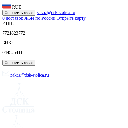
RUB
zakaz@dsk-stolica.ru
Оформить заказ
0
доставок ЖБИ по России
Открыть карту
ИНН:
7721823772
БИК:
044525411
Оформить заказ
zakaz@dsk-stolica.ru