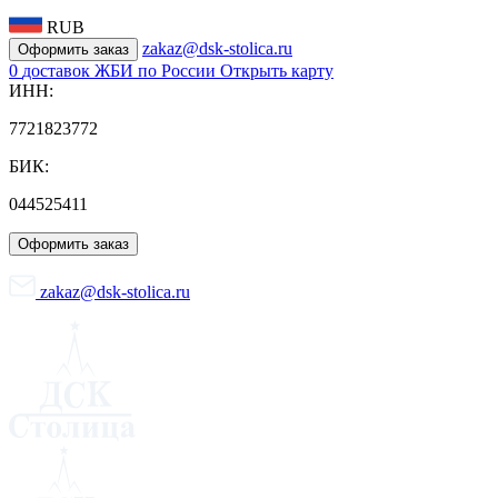
RUB
zakaz@dsk-stolica.ru
Оформить заказ
0
доставок ЖБИ по России
Открыть карту
ИНН:
7721823772
БИК:
044525411
Оформить заказ
zakaz@dsk-stolica.ru