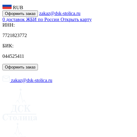
RUB
zakaz@dsk-stolica.ru
Оформить заказ
0
доставок ЖБИ по России
Открыть карту
ИНН:
7721823772
БИК:
044525411
Оформить заказ
zakaz@dsk-stolica.ru