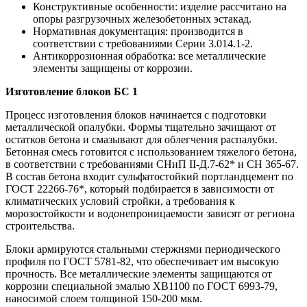
Конструктивные особенности: изделие рассчитано на
опоры разгрузочных железобетонных эстакад.
Нормативная документация: производится в
соответствии с требованиями Серии 3.014.1-2.
Антикоррозионная обработка: все металлические
элементы защищены от коррозии.
Изготовление блоков БС 1
Процесс изготовления блоков начинается с подготовки
металлической опалубки. Формы тщательно зачищают от
остатков бетона и смазывают для облегчения распалубки.
Бетонная смесь готовится с использованием тяжелого бетона,
в соответствии с требованиями СНиП II-Д.7-62* и СН 365-67.
В состав бетона входит сульфатостойкий портландцемент по
ГОСТ 22266-76*, который подбирается в зависимости от
климатических условий стройки, а требования к
морозостойкости и водонепроницаемости зависят от региона
строительства.
Блоки армируются стальными стержнями периодического
профиля по ГОСТ 5781-82, что обеспечивает им высокую
прочность. Все металлические элементы защищаются от
коррозии специальной эмалью ХВ1100 по ГОСТ 6993-79,
наносимой слоем толщиной 150-200 мкм.