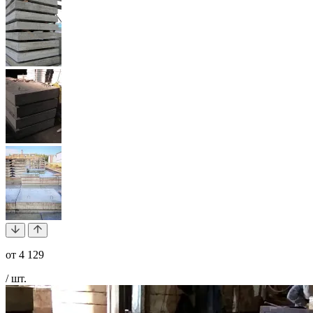
от
4 129
/ шт.