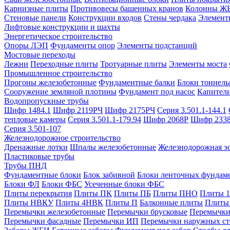
Карнизные плиты
Противовесы башенных кранов
Колонны Ж
Стеновые панели
Конструкции входов
Стены чердака
Элемент
Лифтовые конструкции и шахты
Энергетическое строительство
Опоры ЛЭП
Фундаменты опор
Элементы подстанций
Мостовые переходы
Лежни
Переходные плиты
Тротуарные плиты
Элементы моста
Промышленное строительство
Прогоны железобетонные
Фундаментные балки
Блоки тоннель
Сооружение земляной плотины
Фундамент под насос
Капител
Водопропускные трубы
Шифр 1484.1
Шифр 2119РЧ
Шифр 2175РЧ
Серия 3.501.1-144.1
тепловые камеры
Серия 3.501.1-179.94
Шифр 2068Р
Шифр 233
Серия 3.501-107
Железнодорожное строительство
Дренажные лотки
Шпалы железобетонные
Железнодорожная эс
Пластиковые трубы
Трубы ПНД
Фундаментные блоки
Блок забивной
Блоки ленточных фундам
Блоки ФЛ
Блоки ФБС
Усеченные блоки ФБС
Плиты перекрытия
Плиты ПК
Плиты ПБ
Плиты ПНО
Плиты 
Плиты НВКУ
Плиты 4НВК
Плиты П
Балконные плиты
Плиты
Перемычки железобетонные
Перемычки брусковые
Перемычки
Перемычки фасадные
Перемычки ИП
Перемычки наружных ст