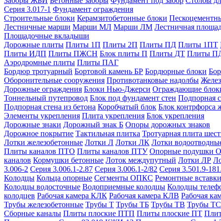
Заборы ЖБИ
Бетонные заборы
Фундамент под забор
Столбы дл
Серия 3.017-1
Фундамент ограждения
Строительные блоки
Керамзитобетонные блоки
Пескоцементн
Лестничные марши
Марши МЛ
Марши ЛМ
Лестничная площа
Площадочные вкладыши
Дорожные плиты
Плиты 1П
Плиты 2П
Плиты ПД
Плиты 1ПТ
Плиты ИДП
Плиты ПЖСН
Блок плиты П
Плиты ДТ
Плиты П
Аэродромные плиты
Плиты ПАГ
Бордюр тротуарный
Бортовой камень БР
Бордюрные блоки
Бор
Оборонительные сооружения
Противотанковые надолбы
Желез
Дорожные ограждения
Блоки Нью-Джерси
Ограждающие блок
Тоннельный путепровод
Блок под фундамент стен
Подпорная с
Подпорная стена из бетона
Коробчатый блок
Блок контрфорса 
Элементы укрепления
Плита укрепления
Блок укрепления
Дорожные знаки
Дорожный знак Б
Опоры дорожных знаков
Дорожное покрытие
Тактильная плитка
Тротуарная плита шес
Лотки железобетонные
Лотки Л
Лотки ЛК
Лотки водоотводны
Плиты каналов ПТО
Плиты каналов ПТУ
Опорные подушки 
каналов
Кормушки бетонные
Лоток междупутный
Лотки ЛР
Л
3.006-2
Серия 3.006.1-2.87
Серия 3.006.1-2/82
Серия 3.501.9-181
Колодцы
Кольца опорные
Сегменты ОПКС
Ремонтные вставк
Колодцы водосточные
Водоприемные колодцы
Колодцы теле
колодцев
Рабочая камера КЛК
Рабочая камера КЛВ
Рабочая ка
Трубы железобетонные
Трубы Т
Трубы ТБ
Трубы ТВ
Трубы ТС
Сборные каналы
Плиты плоские ПТП
Плиты плоские ПТ
Плит