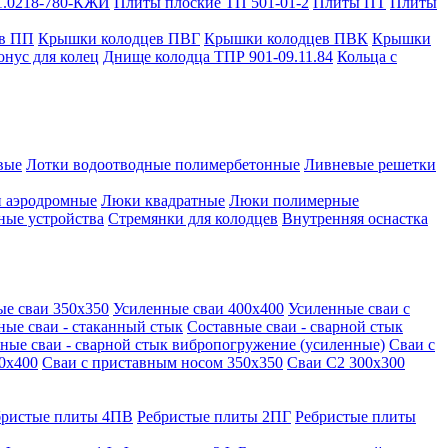
1.0218-780-КЖИ
Плиты плоские ТП 501-01-2
Плиты ПТ
Плиты
в ПП
Крышки колодцев ПВГ
Крышки колодцев ПВК
Крышки
онус для колец
Днище колодца ТПР 901-09.11.84
Кольца с
вые
Лотки водоотводные полимербетонные
Ливневые решетки
 аэродромные
Люки квадратные
Люки полимерные
ные устройства
Стремянки для колодцев
Внутренняя оснастка
ые сваи 350х350
Усиленные сваи 400х400
Усиленные сваи с
ные сваи - стаканный стык
Составные сваи - сварной стык
ные сваи - сварной стык вибропогружение (усиленные)
Сваи с
0х400
Сваи с приставным носом 350х350
Сваи С2 300х300
бристые плиты 4ПВ
Ребристые плиты 2ПГ
Ребристые плиты