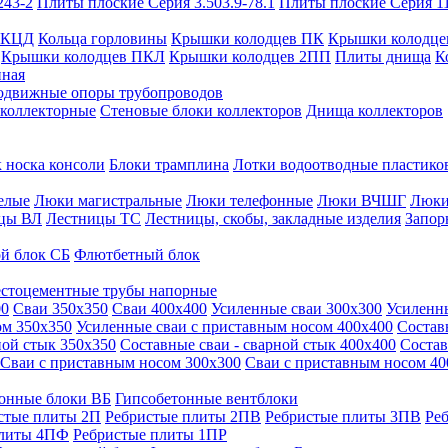
243-2
Плиты плоские Серия 3.503.9-78.1
Плиты плоские Серия 1
 КЦД
Кольца горловины
Крышки колодцев ПК
Крышки колодце
Крышки колодцев ПКЛ
Крышки колодцев 2ПП
Плиты днища
К
нная
одвижные опоры трубопроводов
 коллекторные
Стеновые блоки коллекторов
Днища коллекторов
 носка консоли
Блоки трамплина
Лотки водоотводные пластико
елые
Люки магистральные
Люки телефонные
Люки ВЧШГ
Люки
цы ВЛ
Лестницы ТС
Лестницы, скобы, закладные изделия
Запор
й блок СБ
Флютбетный блок
стоцементные трубы напорные
00
Сваи 350х350
Сваи 400х400
Усиленные сваи 300х300
Усиленн
ом 350х350
Усиленные сваи с приставным носом 400х400
Состав
ной стык 350х350
Составные сваи - сварной стык 400х400
Состав
Сваи с приставным носом 300х300
Сваи с приставным носом 40
онные блоки ВБ
Гипсобетонные вентблоки
стые плиты 2П
Ребристые плиты 2ПВ
Ребристые плиты 3ПВ
Ре
плиты 4ПФ
Ребристые плиты 1ПР