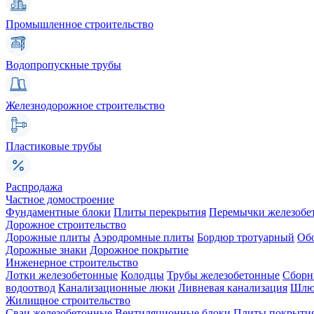
Промышленное строительство
Водопропускные трубы
Железнодорожное строительство
Пластиковые трубы
Распродажа
Частное домостроение
Фундаментные блоки
Плиты перекрытия
Перемычки железобе
Дорожное строительство
Дорожные плиты
Аэродромные плиты
Бордюр тротуарный
Об
Дорожные знаки
Дорожное покрытие
Инженерное строительство
Лотки железобетонные
Колодцы
Трубы железобетонные
Сборн
водоотвод
Канализационные люки
Ливневая канализация
Шлюз
Жилищное строительство
Сваи железобетонные
Вентиляционные блоки
Плиты покрыти