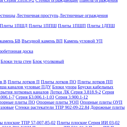
я Серия 3.818.9-2
Стенки ограждающие
Панель ограждения
естницы
Лестничная проступь
Лестничные ограждения
Плиты 1ПШД
Плиты 1ППШ
Плиты 1ПШП
Плиты 1ДПШ
 камень БВ
Въездной камень ВП
Камень угловой УП
зобетонная доска
Блоки тела стен
Блок уголковый
в В
Плиты лотков П
Плиты лотков ПО
Плиты лотков ПП
ища каналов угловые ПДУ
Блоки упора
Бруски кабельных
рытия лотковых каналов
Лотки ЛК Серия 3.818.9-2
Серия
.006.1-7
Серия Б3.006.1-1.03
Серия 3.900.1-12
порные плиты ПО
Опорные плиты УОП
Опорные плиты ОУП
газовые
Стенки растекатели ТПР 902-09-22.84
Дорожные плиты
ы плоские ТПР 57-007-85-02
Плиты плоские Серия ИИ 03-02