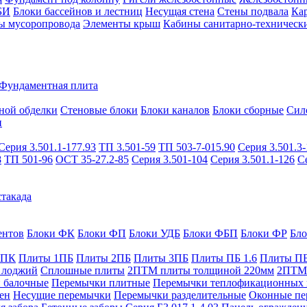
БИ
Блоки бассейнов и лестниц
Несущая стена
Стены подвала
Ка
ы мусоропровода
Элементы крыш
Кабины санитарно-техническ
Фундаментная плита
ной обделки
Стеновые блоки
Блоки каналов
Блоки сборные
Сил
и
Серия 3.501.1-177.93
ТП 3.501-59
ТП 503-7-015.90
Серия 3.501.3-
8
ТП 501-96
ОСТ 35-27.2-85
Серия 3.501-104
Серия 3.501.1-126
С
такада
ентов
Блоки ФК
Блоки ФП
Блоки УДБ
Блоки ФБП
Блоки ФР
Бл
1ПК
Плиты 1ПБ
Плиты 2ПБ
Плиты 3ПБ
Плиты ПБ 1.6
Плиты ПБ
 лоджий
Сплошные плиты
2ПТМ плиты толщиной 220мм
2ПТМ 
 балочные
Перемычки плитные
Перемычки теплофикационных 
ен
Несущие перемычки
Перемычки разделительные
Оконные пе