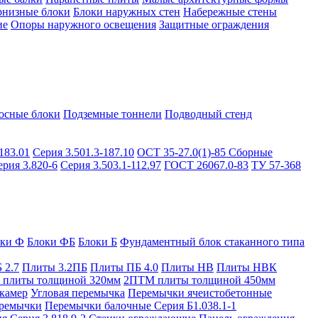
рнизные блоки
Блоки наружных стен
Набережные стены
ие
Опоры наружного освещения
Защитные ограждения
осные блоки
Подземные тоннели
Подводный стенд
183.01
Серия 3.501.3-187.10
ОСТ 35-27.0(1)-85
Сборные
ерия 3.820-6
Серия 3.503.1-112.97
ГОСТ 26067.0-83
ТУ 57-368
оки Ф
Блоки ФБ
Блоки Б
Фундаментный блок стаканного типа
 2.7
Плиты 3.2ПБ
Плиты ПБ 4.0
Плиты НВ
Плиты НВК
плиты толщиной 320мм
2ПТМ плиты толщиной 450мм
камер
Угловая перемычка
Перемычки ячеистобетонные
ремычки
Перемычки балочные Серия Б1.038.1-1