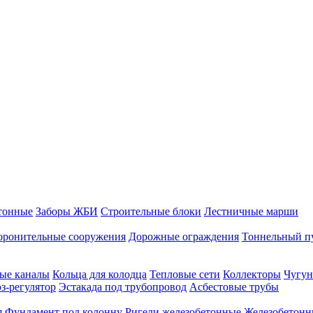
тонные
Заборы ЖБИ
Строительные блоки
Лестничные марши
оронительные сооружения
Дорожные ограждения
Тоннельный п
ые каналы
Кольца для колодца
Тепловые сети
Коллекторы
Чугун
-регулятор
Эстакада под трубопровод
Асбестовые трубы
я
Фундамент под колонну
Ригели железобетонные
Железобетонн