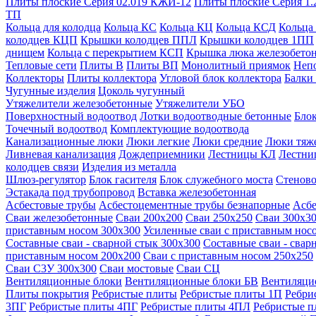
Плиты плоские Серия 02.019 КЖИ-12
Плиты плоские Серия 1.
ТП
Кольца для колодца
Кольца КС
Кольца КЦ
Кольца КСД
Кольца
колодцев КЦП
Крышки колодцев ППЛ
Крышки колодцев 1ПП
днищем
Кольца с перекрытием КСП
Крышка люка железобето
Тепловые сети
Плиты В
Плиты ВП
Монолитный приямок
Неп
Коллекторы
Плиты коллектора
Угловой блок коллектора
Балки
Чугунные изделия
Цоколь чугунный
Утяжелители железобетонные
Утяжелители УБО
Поверхностный водоотвод
Лотки водоотводные бетонные
Блок
Точечный водоотвод
Комплектующие водоотвода
Канализационные люки
Люки легкие
Люки средние
Люки тяж
Ливневая канализация
Дождеприемники
Лестницы КЛ
Лестни
колодцев связи
Изделия из металла
Шлюз-регулятор
Блок гасителя
Блок служебного моста
Стеново
Эстакада под трубопровод
Вставка железобетонная
Асбестовые трубы
Асбестоцементные трубы безнапорные
Асбе
Сваи железобетонные
Сваи 200х200
Сваи 250х250
Сваи 300х3
приставным носом 300х300
Усиленные сваи с приставным нос
Составные сваи - сварной стык 300х300
Составные сваи - свар
приставным носом 200х200
Сваи с приставным носом 250х250
Сваи С3У 300х300
Сваи мостовые
Сваи СЦ
Вентиляционные блоки
Вентиляционные блоки БВ
Вентиляци
Плиты покрытия
Ребристые плиты
Ребристые плиты 1П
Ребри
3ПГ
Ребристые плиты 4ПГ
Ребристые плиты 4ПЛ
Ребристые 