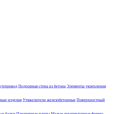
утепровод
Подпорная стена из бетона
Элементы укрепления
ные изделия
Утяжелители железобетонные
Поверхностный
ые балки
Парапетные плиты
Малые архитектурные формы