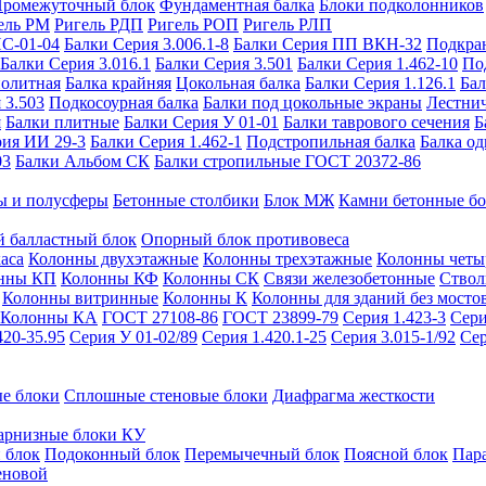
ромежуточный блок
Фундаментная балка
Блоки подколонников
ель РМ
Ригель РДП
Ригель РОП
Ригель РЛП
ИС-01-04
Балки Серия 3.006.1-8
Балки Серия ПП ВКН-32
Подкра
Балки Серия 3.016.1
Балки Серия 3.501
Балки Серия 1.462-10
По
нолитная
Балка крайняя
Цокольная балка
Балки Серия 1.126.1
Бал
 3.503
Подкосоурная балка
Балки под цокольные экраны
Лестнич
я
Балки плитные
Балки Серия У 01-01
Балки таврового сечения
Б
рия ИИ 29-3
Балки Серия 1.462-1
Подстропильная балка
Балка од
03
Балки Альбом СК
Балки стропильные ГОСТ 20372-86
ы и полусферы
Бетонные столбики
Блок МЖ
Камни бетонные б
 балластный блок
Опорный блок противовеса
аса
Колонны двухэтажные
Колонны трехэтажные
Колонны четы
нны КП
Колонны КФ
Колонны СК
Связи железобетонные
Ствол
Колонны витринные
Колонны К
Колонны для зданий без мосто
Колонны КА
ГОСТ 27108-86
ГОСТ 23899-79
Серия 1.423-3
Сери
420-35.95
Серия У 01-02/89
Серия 1.420.1-25
Серия 3.015-1/92
Сер
е блоки
Сплошные стеновые блоки
Диафрагма жесткости
арнизные блоки КУ
 блок
Подоконный блок
Перемычечный блок
Поясной блок
Пар
еновой