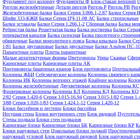
Фундамент под колонну
Фундаменты Ф
Блок-стакан верхний
П
Ригели железобетонные
Детали ригеля
Ригель Р
Ригель РВ
Риг
Железобетонные балки
Балки Серия 3.006.1-2.87
Балки Серия 
Шифр 333-КЖИ
Балки Серия ЦЧ-11-08 АС
Балки стропильные
Балки эстакады
Балки Серия 1.266.1-2
Сборная балка
Балка мо
Ребристая балка
Решетчатая балка
Балка ростверка
Балки Серия
перекрытия каналов
Балка силосная
Балка пролетного строени
обвязочные
Балки монолитного пояса
Балка крыльца
Балки Се
1/81
Балки двутавровые
Балки двускатные
Балки Альбом ПС-1
Парапетные плиты
Плиты парапетные
Малые архитектурные формы
Цветочницы
Урны
Скамьи
Сфер
Карнизные плиты
Карнизные плиты АК
Противовесы башенных кранов
Блок противовеса
Центральный
Колонны ЖБИ
Сейсмические колонны
Колонны связевого карк
Колонны ИК
Колонны верхних этажей
Крайние колонны
Коло
Колонны железобетонные
Двухветвевые колонны
Колонны КС
Фахверковые колонны
Колонны КЛ
Колонны КД
Колонны КО
2/82
Серия 1.420-6
Серия 3.015-16.94
Серия 3.015-1/82
Серия 1.
3/88
Серия 1.020-1/83
Серия 1.424.1-12
Серия 1.420-12
Блоки бассейнов и лестниц
Блоки бассейна
Несущая стена
Блоки внутренних стен
Блок рядовой
Пустотелы
Стены подвала
Блоки стен подвалов
Карнизные блоки
Карнизные блоки БК
Карнизные блоки КР
К
Блоки наружных стен
Цокольные блоки лоджий
Простеночный
наружный угловой
Блок наружный рядовой
Блок наружный ст