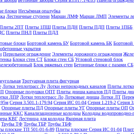
я забора
Бетонные заборы Серия Б3.017.1-4.03
Панель ограждени
ые блоки
Несъёмная опалубка
дка
Лестничные ступени
Марши ЛМФ
Марши ЛМП
Элементы л
Плиты 2ПТ
Плиты 1ПШ
Плиты ПДН
Плиты ПДП
Плиты 1ПББ
ДС
Плиты ПНЛ
Плиты ПДЛ
товые блоки
Бортовой камень БУ
Бортовой камень БК
Бортовой
обетонные укрытия
и
Перильное ограждение
Элементы дорожного ограждения
Желе
тенка
Блоки стен СТ
Блоки стен СБ
Угловой стеновой блок
железобетонный
Блок ряжевых стен
Бетонные блоки с пазами СБ
тиугольная
Тротуарная плита фигурная
е
Лотки теплотрасс Лу
Лотки непроходных каналов
Плиты лотко
ОП
Опорные подушки ОПТ
Плиты днища каналов ПД
Плиты дн
отки ЛПР
Лотки теплотрасс Ло
Лотковые днища
Лотки ЛТ
Перек
.95м
Серия 3.501.1-179.94
Серия ИС 01-04
Серия 1.219-2
Серия 3
и
Опорные плиты ПД
Опорные плиты УГ
Опорные плиты ОП
О
фонные ККС
Канализационные колодцы
Колодцы водопроводно-
мера КВГ
Лестница для колодца
Якорная плита
Трубы ТФ
Трубы ТБР
Трубы ТБФ
ы плоские ТП 501-01-6-89
Плиты плоские Серия ИС 01-04
Плит