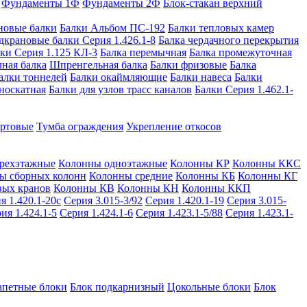
Фундаменты 1Ф
Фундаменты 2Ф
Блок-стакан верхний
новые балки
Балки Альбом ПС-192
Балки тепловых камер
дкрановые балки Серия 1.426.1-8
Балка чердачного перекрытия
ки Серия 1.125 КЛ-3
Балка перемычная
Балка промежуточная
ная балка
Шпренгельная балка
Балки фризовые
Балка
алки тоннелей
Балки окаймляющие
Балки навеса
Балки
носкатная
Балки для узлов трасс каналов
Балки Серия 1.462.1-
ортовые
Тумба ограждения
Укрепление откосов
рехэтажные
Колонны одноэтажные
Колонны КР
Колонны ККС
ы сборных колонн
Колонны средние
Колонны КБ
Колонны КГ
вых кранов
Колонны КВ
Колонны КН
Колонны ККП
я 1.420.1-20с
Серия 3.015-3/92
Серия 1.420.1-19
Серия 3.015-
ия 1.424.1-5
Серия 1.424.1-6
Серия 1.423.1-5/88
Серия 1.423.1-
апетные блоки
Блок подкарнизный
Цокольные блоки
Блок