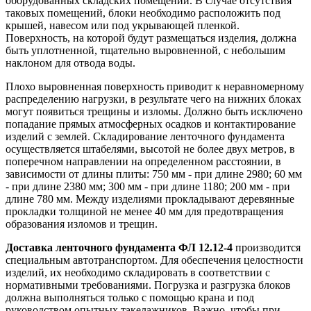
оборудованных складских помещений. В случае отсутствия
таковых помещений, блоки необходимо расположить под
крышей, навесом или под укрывающей пленкой.
Поверхность, на которой будут размещаться изделия, должна
быть уплотненной, тщательно выровненной, с небольшим
наклоном для отвода воды.
Плохо выровненная поверхность приводит к неравномерному
распределению нагрузки, в результате чего на нижних блоках
могут появиться трещины и изломы. Должно быть исключено
попадание прямых атмосферных осадков и контактирование
изделий с землей. Складирование ленточного фундамента
осуществляется штабелями, высотой не более двух метров, в
поперечном направлении на определенном расстоянии, в
зависимости от длины плиты: 750 мм - при длине 2980; 60 мм
- при длине 2380 мм; 300 мм - при длине 1180; 200 мм - при
длине 780 мм. Между изделиями прокладывают деревянные
прокладки толщиной не менее 40 мм для предотвращения
образования изломов и трещин.
Доставка ленточного фундамента ФЛ 12.12-4
производится
специальным автотранспортом. Для обеспечения целостности
изделий, их необходимо складировать в соответствии с
нормативными требованиями. Погрузка и разгрузка блоков
должна выполняться только с помощью крана и под
руководством опытных такелажников. Важно, чтобы при