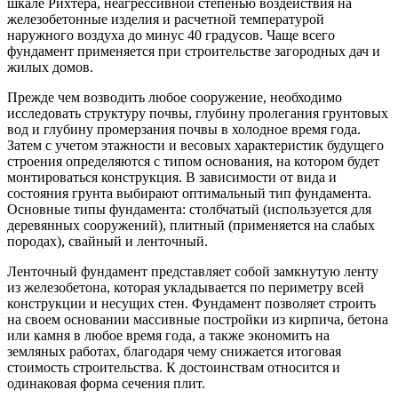
шкале Рихтера, неагрессивной степенью воздействия на
железобетонные изделия и расчетной температурой
наружного воздуха до минус 40 градусов. Чаще всего
фундамент применяется при строительстве загородных дач и
жилых домов.
Прежде чем возводить любое сооружение, необходимо
исследовать структуру почвы, глубину пролегания грунтовых
вод и глубину промерзания почвы в холодное время года.
Затем с учетом этажности и весовых характеристик будущего
строения определяются с типом основания, на котором будет
монтироваться конструкция. В зависимости от вида и
состояния грунта выбирают оптимальный тип фундамента.
Основные типы фундамента: столбчатый (используется для
деревянных сооружений), плитный (применяется на слабых
породах), свайный и ленточный.
Ленточный фундамент представляет собой замкнутую ленту
из железобетона, которая укладывается по периметру всей
конструкции и несущих стен. Фундамент позволяет строить
на своем основании массивные постройки из кирпича, бетона
или камня в любое время года, а также экономить на
земляных работах, благодаря чему снижается итоговая
стоимость строительства. К достоинствам относится и
одинаковая форма сечения плит.