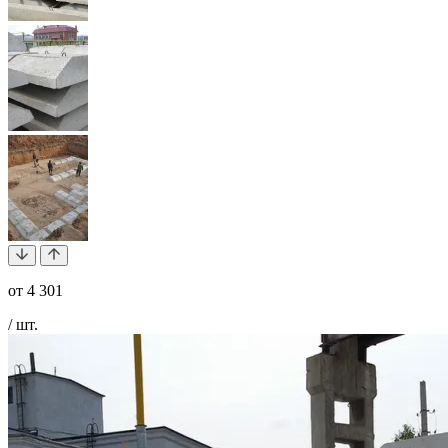
от
4 301
/ шт.