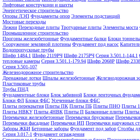
Лифтовые конструкции и шахты
Энергетическое строительство
Опоры ЛЭП
Фундаменты опор
Элементы подстанций
Мостовые переходы
Лежни
Переходные плиты
Тротуарные плиты
Элементы моста
Промышленное строительство
Прогоны железобетонные
Фундаментные балки
Блоки тоннель
Сооружение земляной плотины
Фундамент под насос
Капител
Водопропускные трубы
Шифр 1484.1
Шифр 2119РЧ
Шифр 2175РЧ
Серия 3.501.1-144.1
тепловые камеры
Серия 3.501.1-179.94
Шифр 2068Р
Шифр 233
Серия 3.501-107
Железнодорожное строительство
Дренажные лотки
Шпалы железобетонные
Железнодорожная эс
Пластиковые трубы
Трубы ПНД
Фундаментные блоки
Блок забивной
Блоки ленточных фундам
Блоки ФЛ
Блоки ФБС
Усеченные блоки ФБС
Плиты перекрытия
Плиты ПК
Плиты ПБ
Плиты ПНО
Плиты 
Плиты НВКУ
Плиты 4НВК
Плиты П
Балконные плиты
Плиты
Перемычки железобетонные
Перемычки брусковые
Перемычки
Перемычки фасадные
Перемычки ИП
Перемычки наружных ст
Заборы ЖБИ
Бетонные заборы
Фундамент под забор
Столбы дл
Серия 3.017-1
Фундамент ограждения
Строительные блоки
Керамзитобетонные блоки
Пескоцементн