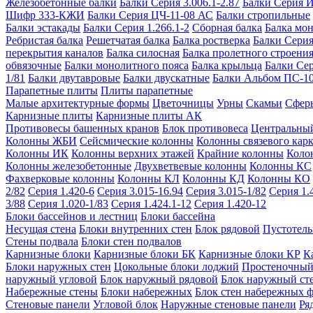
Железобетонные балки
Балки Серия 3.006.1-2.87
Балки Серия 
Шифр 333-КЖИ
Балки Серия ЦЧ-11-08 АС
Балки стропильные
Балки эстакады
Балки Серия 1.266.1-2
Сборная балка
Балка мо
Ребристая балка
Решетчатая балка
Балка ростверка
Балки Серия
перекрытия каналов
Балка силосная
Балка пролетного строени
обвязочные
Балки монолитного пояса
Балка крыльца
Балки Се
1/81
Балки двутавровые
Балки двускатные
Балки Альбом ПС-1
Парапетные плиты
Плиты парапетные
Малые архитектурные формы
Цветочницы
Урны
Скамьи
Сфер
Карнизные плиты
Карнизные плиты АК
Противовесы башенных кранов
Блок противовеса
Центральный
Колонны ЖБИ
Сейсмические колонны
Колонны связевого карк
Колонны ИК
Колонны верхних этажей
Крайние колонны
Коло
Колонны железобетонные
Двухветвевые колонны
Колонны КС
Фахверковые колонны
Колонны КЛ
Колонны КД
Колонны КО
2/82
Серия 1.420-6
Серия 3.015-16.94
Серия 3.015-1/82
Серия 1.
3/88
Серия 1.020-1/83
Серия 1.424.1-12
Серия 1.420-12
Блоки бассейнов и лестниц
Блоки бассейна
Несущая стена
Блоки внутренних стен
Блок рядовой
Пустотелы
Стены подвала
Блоки стен подвалов
Карнизные блоки
Карнизные блоки БК
Карнизные блоки КР
К
Блоки наружных стен
Цокольные блоки лоджий
Простеночный
наружный угловой
Блок наружный рядовой
Блок наружный ст
Набережные стены
Блоки набережных
Блок стен набережных 
Стеновые панели
Угловой блок
Наружные стеновые панели
Ря