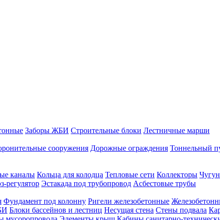
тонные
Заборы ЖБИ
Строительные блоки
Лестничные марши
оронительные сооружения
Дорожные ограждения
Тоннельный п
ые каналы
Кольца для колодца
Тепловые сети
Коллекторы
Чугун
-регулятор
Эстакада под трубопровод
Асбестовые трубы
я
Фундамент под колонну
Ригели железобетонные
Железобетонн
БИ
Блоки бассейнов и лестниц
Несущая стена
Стены подвала
Ка
ы мусоропровода
Элементы крыш
Кабины санитарно-техническ