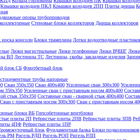
 КЦД
Кольца горловины
Крышки колодцев ПК
Крышки колодце
Крышки колодцев ПКЛ
Крышки колодцев 2ПП
Плиты днища
К
нная
одвижные опоры трубопроводов
 коллекторные
Стеновые блоки коллекторов
Днища коллекторов
 носка консоли
Блоки трамплина
Лотки водоотводные пластико
елые
Люки магистральные
Люки телефонные
Люки ВЧШГ
Люки
цы ВЛ
Лестницы ТС
Лестницы, скобы, закладные изделия
Запор
й блок СБ
Флютбетный блок
стоцементные трубы напорные
00
Сваи 350х350
Сваи 400х400
Усиленные сваи 300х300
Усиленн
ом 350х350
Усиленные сваи с приставным носом 400х400
Состав
ной стык 350х350
Составные сваи - сварной стык 400х400
Состав
Сваи с приставным носом 300х300
Сваи с приставным носом 40
онные блоки ВБ
Гипсобетонные вентблоки
стые плиты 2П
Ребристые плиты 2ПВ
Ребристые плиты 3ПВ
Ре
плиты 4ПФ
Ребристые плиты 1ПР
ромежуточный блок
Фундаментная балка
Блоки подколонников
ель РМ
Ригель РДП
Ригель РОП
Ригель РЛП