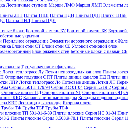
дка
Лестничные ступени
Марши ЛМФ
Марши ЛМП
Элементы л
Плиты 2ПТ
Плиты 1ПШ
Плиты ПДН
Плиты ПДП
Плиты 1ПББ
ДС
Плиты ПНЛ
Плиты ПДЛ
товые блоки
Бортовой камень БУ
Бортовой камень БК
Бортовой
обетонные укрытия
и
Перильное ограждение
Элементы дорожного ограждения
Желе
тенка
Блоки стен СТ
Блоки стен СБ
Угловой стеновой блок
железобетонный
Блок ряжевых стен
Бетонные блоки с пазами СБ
тиугольная
Тротуарная плита фигурная
е
Лотки теплотрасс Лу
Лотки непроходных каналов
Плиты лотко
ОП
Опорные подушки ОПТ
Плиты днища каналов ПД
Плиты дн
отки ЛПР
Лотки теплотрасс Ло
Лотковые днища
Лотки ЛТ
Перек
.95м
Серия 3.501.1-179.94
Серия ИС 01-04
Серия 1.219-2
Серия 3
и
Опорные плиты ПД
Опорные плиты УГ
Опорные плиты ОП
О
фонные ККС
Канализационные колодцы
Колодцы водопроводно-
мера КВГ
Лестница для колодца
Якорная плита
Трубы ТФ
Трубы ТБР
Трубы ТБФ
ы плоские ТП 501-01-6-89
Плиты плоские Серия ИС 01-04
Плит
243-2
Плиты плоские Серия 3.503.9-78.1
Плиты плоские Серия 1