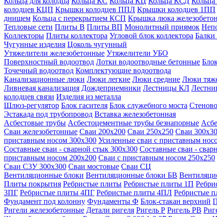
Кольца для колодца
Кольца КС
Кольца КЦ
Кольца КСД
Кольца
колодцев КЦП
Крышки колодцев ППЛ
Крышки колодцев 1ПП
днищем
Кольца с перекрытием КСП
Крышка люка железобето
Тепловые сети
Плиты В
Плиты ВП
Монолитный приямок
Неп
Коллекторы
Плиты коллектора
Угловой блок коллектора
Балки
Чугунные изделия
Цоколь чугунный
Утяжелители железобетонные
Утяжелители УБО
Поверхностный водоотвод
Лотки водоотводные бетонные
Блок
Точечный водоотвод
Комплектующие водоотвода
Канализационные люки
Люки легкие
Люки средние
Люки тяж
Ливневая канализация
Дождеприемники
Лестницы КЛ
Лестни
колодцев связи
Изделия из металла
Шлюз-регулятор
Блок гасителя
Блок служебного моста
Стеново
Эстакада под трубопровод
Вставка железобетонная
Асбестовые трубы
Асбестоцементные трубы безнапорные
Асбе
Сваи железобетонные
Сваи 200х200
Сваи 250х250
Сваи 300х3
приставным носом 300х300
Усиленные сваи с приставным нос
Составные сваи - сварной стык 300х300
Составные сваи - свар
приставным носом 200х200
Сваи с приставным носом 250х250
Сваи С3У 300х300
Сваи мостовые
Сваи СЦ
Вентиляционные блоки
Вентиляционные блоки БВ
Вентиляци
Плиты покрытия
Ребристые плиты
Ребристые плиты 1П
Ребри
3ПГ
Ребристые плиты 4ПГ
Ребристые плиты 4ПЛ
Ребристые 
Фундамент под колонну
Фундаменты Ф
Блок-стакан верхний
П
Ригели железобетонные
Детали ригеля
Ригель Р
Ригель РВ
Риг