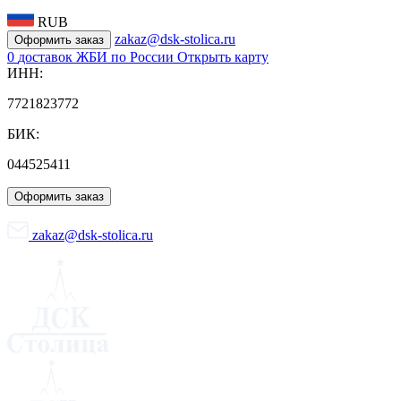
RUB
zakaz@dsk-stolica.ru
Оформить заказ
0
доставок ЖБИ по России
Открыть карту
ИНН:
7721823772
БИК:
044525411
Оформить заказ
zakaz@dsk-stolica.ru