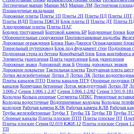
Лестничные марши
Марши МЛ
Марши ЛМ
Лестничная площа
Площадочные вкладыши
Дорожные плиты
Плиты 1П
Плиты 2П
Плиты ПД
Плиты 1ПТ
Плиты ИДП
Плиты ПЖСН
Блок плиты П
Плиты ДТ
Плиты П
Аэродромные плиты
Плиты ПАГ
Бордюр тротуарный
Бортовой камень БР
Бордюрные блоки
Бор
Оборонительные сооружения
Противотанковые надолбы
Желез
Дорожные ограждения
Блоки Нью-Джерси
Ограждающие блок
Тоннельный путепровод
Блок под фундамент стен
Подпорная с
Подпорная стена из бетона
Коробчатый блок
Блок контрфорса 
Элементы укрепления
Плита укрепления
Блок укрепления
Дорожные знаки
Дорожный знак Б
Опоры дорожных знаков
Дорожное покрытие
Тактильная плитка
Тротуарная плита шес
Лотки железобетонные
Лотки Л
Лотки ЛК
Лотки водоотводны
Плиты каналов ПТО
Плиты каналов ПТУ
Опорные подушки 
каналов
Кормушки бетонные
Лоток междупутный
Лотки ЛР
Л
3.006-2
Серия 3.006.1-2.87
Серия 3.006.1-2/82
Серия 3.501.9-181
Колодцы
Кольца опорные
Сегменты ОПКС
Ремонтные вставк
Колодцы водосточные
Водоприемные колодцы
Колодцы теле
колодцев
Рабочая камера КЛК
Рабочая камера КЛВ
Рабочая ка
Трубы железобетонные
Трубы Т
Трубы ТБ
Трубы ТВ
Трубы ТС
Сборные каналы
Плиты плоские ПТП
Плиты плоские ПТ
Плит
Плиты плоские Серия 02.019 КЖИ-12
Плиты плоские Серия 1.
ТП