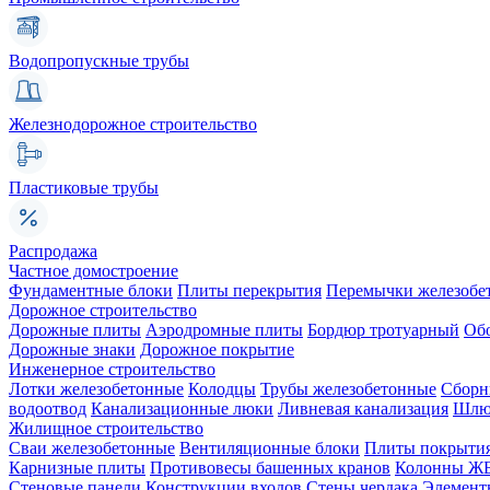
Водопропускные трубы
Железнодорожное строительство
Пластиковые трубы
Распродажа
Частное домостроение
Фундаментные блоки
Плиты перекрытия
Перемычки железобе
Дорожное строительство
Дорожные плиты
Аэродромные плиты
Бордюр тротуарный
Об
Дорожные знаки
Дорожное покрытие
Инженерное строительство
Лотки железобетонные
Колодцы
Трубы железобетонные
Сборн
водоотвод
Канализационные люки
Ливневая канализация
Шлюз
Жилищное строительство
Сваи железобетонные
Вентиляционные блоки
Плиты покрыти
Карнизные плиты
Противовесы башенных кранов
Колонны Ж
Стеновые панели
Конструкции входов
Стены чердака
Элемент