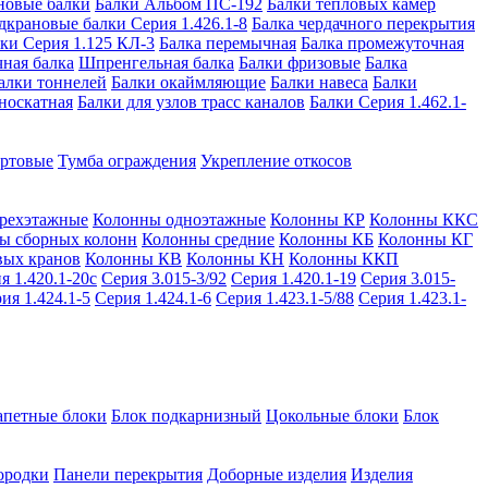
новые балки
Балки Альбом ПС-192
Балки тепловых камер
дкрановые балки Серия 1.426.1-8
Балка чердачного перекрытия
ки Серия 1.125 КЛ-3
Балка перемычная
Балка промежуточная
ная балка
Шпренгельная балка
Балки фризовые
Балка
алки тоннелей
Балки окаймляющие
Балки навеса
Балки
носкатная
Балки для узлов трасс каналов
Балки Серия 1.462.1-
ортовые
Тумба ограждения
Укрепление откосов
рехэтажные
Колонны одноэтажные
Колонны КР
Колонны ККС
ы сборных колонн
Колонны средние
Колонны КБ
Колонны КГ
вых кранов
Колонны КВ
Колонны КН
Колонны ККП
я 1.420.1-20с
Серия 3.015-3/92
Серия 1.420.1-19
Серия 3.015-
ия 1.424.1-5
Серия 1.424.1-6
Серия 1.423.1-5/88
Серия 1.423.1-
апетные блоки
Блок подкарнизный
Цокольные блоки
Блок
ородки
Панели перекрытия
Доборные изделия
Изделия