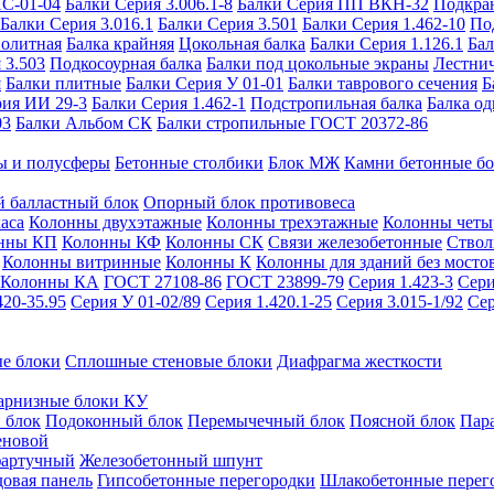
ИС-01-04
Балки Серия 3.006.1-8
Балки Серия ПП ВКН-32
Подкра
Балки Серия 3.016.1
Балки Серия 3.501
Балки Серия 1.462-10
По
нолитная
Балка крайняя
Цокольная балка
Балки Серия 1.126.1
Бал
 3.503
Подкосоурная балка
Балки под цокольные экраны
Лестнич
я
Балки плитные
Балки Серия У 01-01
Балки таврового сечения
Б
рия ИИ 29-3
Балки Серия 1.462-1
Подстропильная балка
Балка од
03
Балки Альбом СК
Балки стропильные ГОСТ 20372-86
ы и полусферы
Бетонные столбики
Блок МЖ
Камни бетонные б
 балластный блок
Опорный блок противовеса
аса
Колонны двухэтажные
Колонны трехэтажные
Колонны четы
нны КП
Колонны КФ
Колонны СК
Связи железобетонные
Ствол
Колонны витринные
Колонны К
Колонны для зданий без мосто
Колонны КА
ГОСТ 27108-86
ГОСТ 23899-79
Серия 1.423-3
Сери
420-35.95
Серия У 01-02/89
Серия 1.420.1-25
Серия 3.015-1/92
Сер
е блоки
Сплошные стеновые блоки
Диафрагма жесткости
арнизные блоки КУ
 блок
Подоконный блок
Перемычечный блок
Поясной блок
Пар
еновой
фартучный
Железобетонный шпунт
довая панель
Гипсобетонные перегородки
Шлакобетонные перег