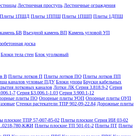
естницы
Лестничная проступь
Лестничные ограждения
Плиты 1ПШД
Плиты 1ППШ
Плиты 1ПШП
Плиты 1ДПШ
 камень БВ
Въездной камень ВП
Камень угловой УП
зобетонная доска
Блоки тела стен
Блок уголковый
в В
Плиты лотков П
Плиты лотков ПО
Плиты лотков ПП
ища каналов угловые ПДУ
Блоки упора
Бруски кабельных
рытия лотковых каналов
Лотки ЛК Серия 3.818.9-2
Серия
.006.1-7
Серия Б3.006.1-1.03
Серия 3.900.1-12
порные плиты ПО
Опорные плиты УОП
Опорные плиты ОУП
газовые
Стенки растекатели ТПР 902-09-22.84
Дорожные плиты
ы плоские ТПР 57-007-85-02
Плиты плоские Серия ИИ 03-02
1.0218-780-КЖИ
Плиты плоские ТП 501-01-2
Плиты ПТ
Плиты