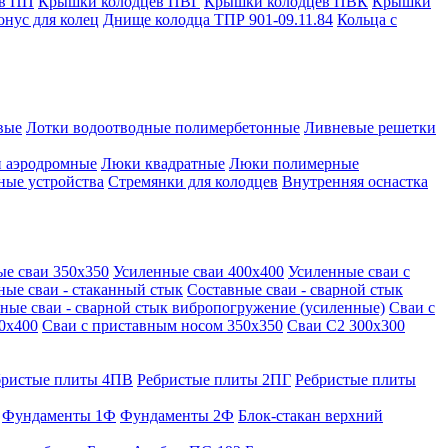
в ПП
Крышки колодцев ПВГ
Крышки колодцев ПВК
Крышки
онус для колец
Днище колодца ТПР 901-09.11.84
Кольца с
вые
Лотки водоотводные полимербетонные
Ливневые решетки
 аэродромные
Люки квадратные
Люки полимерные
ные устройства
Стремянки для колодцев
Внутренняя оснастка
ые сваи 350х350
Усиленные сваи 400х400
Усиленные сваи с
ные сваи - стаканный стык
Составные сваи - сварной стык
ные сваи - сварной стык вибропогружение (усиленные)
Сваи с
0х400
Сваи с приставным носом 350х350
Сваи С2 300х300
бристые плиты 4ПВ
Ребристые плиты 2ПГ
Ребристые плиты
Фундаменты 1Ф
Фундаменты 2Ф
Блок-стакан верхний