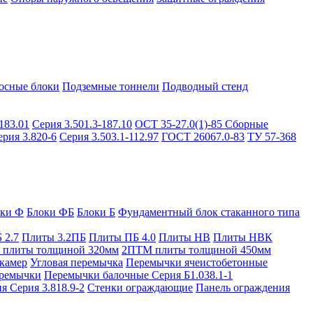
осные блоки
Подземные тоннели
Подводный стенд
183.01
Серия 3.501.3-187.10
ОСТ 35-27.0(1)-85
Сборные
ерия 3.820-6
Серия 3.503.1-112.97
ГОСТ 26067.0-83
ТУ 57-368
оки Ф
Блоки ФБ
Блоки Б
Фундаментный блок стаканного типа
 2.7
Плиты 3.2ПБ
Плиты ПБ 4.0
Плиты НВ
Плиты НВК
плиты толщиной 320мм
2ПТМ плиты толщиной 450мм
камер
Угловая перемычка
Перемычки ячеистобетонные
ремычки
Перемычки балочные Серия Б1.038.1-1
я Серия 3.818.9-2
Стенки ограждающие
Панель ограждения