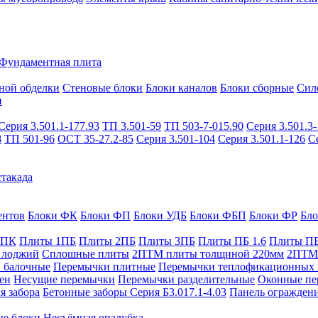
Фундаментная плита
ной обделки
Стеновые блоки
Блоки каналов
Блоки сборные
Сил
и
Серия 3.501.1-177.93
ТП 3.501-59
ТП 503-7-015.90
Серия 3.501.3-
8
ТП 501-96
ОСТ 35-27.2-85
Серия 3.501-104
Серия 3.501.1-126
С
такада
ентов
Блоки ФК
Блоки ФП
Блоки УДБ
Блоки ФБП
Блоки ФР
Бл
1ПК
Плиты 1ПБ
Плиты 2ПБ
Плиты 3ПБ
Плиты ПБ 1.6
Плиты ПБ
 лоджий
Сплошные плиты
2ПТМ плиты толщиной 220мм
2ПТМ 
 балочные
Перемычки плитные
Перемычки теплофикационных 
ен
Несущие перемычки
Перемычки разделительные
Оконные пе
я забора
Бетонные заборы Серия Б3.017.1-4.03
Панель ограждени
ые блоки
Несъёмная опалубка