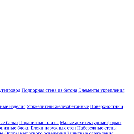
утепровод
Подпорная стена из бетона
Элементы укрепления
ные изделия
Утяжелители железобетонные
Поверхностный
ые балки
Парапетные плиты
Малые архитектурные формы
рнизные блоки
Блоки наружных стен
Набережные стены
ие
Опоры наружного освещения
Защитные ограждения