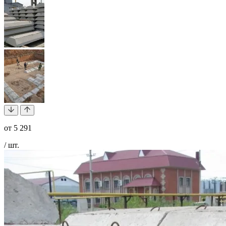
от
5 291
/ шт.