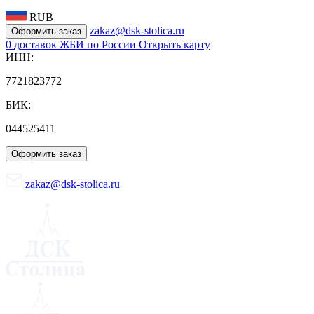
RUB
zakaz@dsk-stolica.ru
Оформить заказ
0
доставок ЖБИ по России
Открыть карту
ИНН:
7721823772
БИК:
044525411
Оформить заказ
zakaz@dsk-stolica.ru