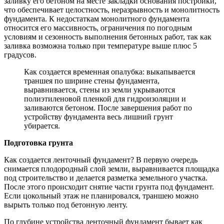
заливку его бетоном на месте закладки основания постройки,
что обеспечивает целостность, неразрывность и монолитность
фундамента. К недостаткам монолитного фундамента
относится его массивность, ограничения по погодным
условиям и сезонность выполнения бетонных работ, так как
заливка возможна только при температуре выше плюс 5
градусов.
Как создается временная опалубка: выкапывается
траншея по ширине стены фундамента,
выравнивается, стены из земли укрываются
полиэтиленовой пленкой для гидроизоляции и
заливаются бетоном. После завершения работ по
устройству фундамента весь лишний грунт
убирается.
Подготовка грунта
Как создается ленточный фундамент? В первую очередь
снимается плодородный слой земли, выравнивается площадка
под строительство и делается разметка земельного участка.
После этого происходит снятие части грунта под фундамент.
Если цокольный этаж не планировался, траншею можно
вырыть только под бетонную ленту.
По глубине устройства ленточный фундамент бывает как