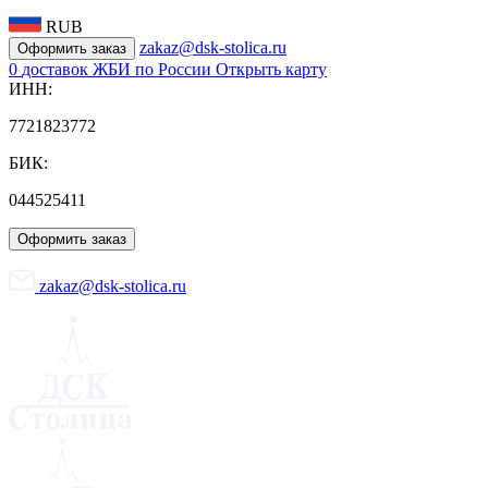
RUB
zakaz@dsk-stolica.ru
Оформить заказ
0
доставок ЖБИ по России
Открыть карту
ИНН:
7721823772
БИК:
044525411
Оформить заказ
zakaz@dsk-stolica.ru