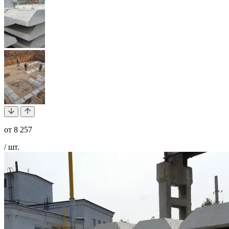
от
8 257
/ шт.