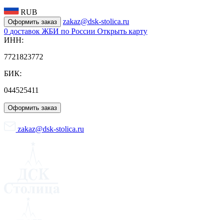
RUB
zakaz@dsk-stolica.ru
Оформить заказ
0
доставок ЖБИ по России
Открыть карту
ИНН:
7721823772
БИК:
044525411
Оформить заказ
zakaz@dsk-stolica.ru