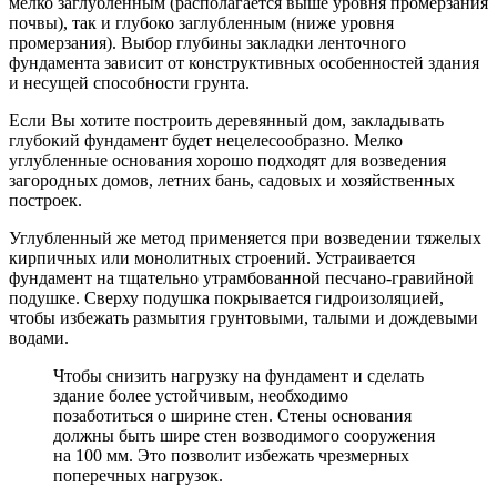
мелко заглубленным (располагается выше уровня промерзания
почвы), так и глубоко заглубленным (ниже уровня
промерзания). Выбор глубины закладки ленточного
фундамента зависит от конструктивных особенностей здания
и несущей способности грунта.
Если Вы хотите построить деревянный дом, закладывать
глубокий фундамент будет нецелесообразно. Мелко
углубленные основания хорошо подходят для возведения
загородных домов, летних бань, садовых и хозяйственных
построек.
Углубленный же метод применяется при возведении тяжелых
кирпичных или монолитных строений. Устраивается
фундамент на тщательно утрамбованной песчано-гравийной
подушке. Сверху подушка покрывается гидроизоляцией,
чтобы избежать размытия грунтовыми, талыми и дождевыми
водами.
Чтобы снизить нагрузку на фундамент и сделать
здание более устойчивым, необходимо
позаботиться о ширине стен. Стены основания
должны быть шире стен возводимого сооружения
на 100 мм. Это позволит избежать чрезмерных
поперечных нагрузок.