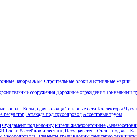
тонные
Заборы ЖБИ
Строительные блоки
Лестничные марши
оронительные сооружения
Дорожные ограждения
Тоннельный п
ые каналы
Кольца для колодца
Тепловые сети
Коллекторы
Чугун
-регулятор
Эстакада под трубопровод
Асбестовые трубы
я
Фундамент под колонну
Ригели железобетонные
Железобетонн
БИ
Блоки бассейнов и лестниц
Несущая стена
Стены подвала
Ка
ы мусоропровода
Элементы крыш
Кабины санитарно-техническ