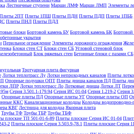
дка
Лестничные ступени
Марши ЛМФ
Марши ЛМП
Элементы л
Плиты 2ПТ
Плиты 1ПШ
Плиты ПДН
Плиты ПДП
Плиты 1ПББ
ДС
Плиты ПНЛ
Плиты ПДЛ
товые блоки
Бортовой камень БУ
Бортовой камень БК
Бортовой
обетонные укрытия
и
Перильное ограждение
Элементы дорожного ограждения
Желе
тенка
Блоки стен СТ
Блоки стен СБ
Угловой стеновой блок
железобетонный
Блок ряжевых стен
Бетонные блоки с пазами СБ
тиугольная
Тротуарная плита фигурная
е
Лотки теплотрасс Лу
Лотки непроходных каналов
Плиты лотко
ОП
Опорные подушки ОПТ
Плиты днища каналов ПД
Плиты дн
отки ЛПР
Лотки теплотрасс Ло
Лотковые днища
Лотки ЛТ
Перек
.95м
Серия 3.501.1-179.94
Серия ИС 01-04
Серия 1.219-2
Серия 3
и
Опорные плиты ПД
Опорные плиты УГ
Опорные плиты ОП
О
фонные ККС
Канализационные колодцы
Колодцы водопроводно-
мера КВГ
Лестница для колодца
Якорная плита
Трубы ТФ
Трубы ТБР
Трубы ТБФ
ы плоские ТП 501-01-6-89
Плиты плоские Серия ИС 01-04
Плит
243-2
Плиты плоские Серия 3.503.9-78.1
Плиты плоские Серия 1