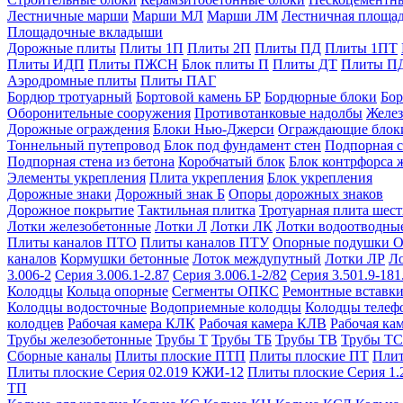
Лестничные марши
Марши МЛ
Марши ЛМ
Лестничная площа
Площадочные вкладыши
Дорожные плиты
Плиты 1П
Плиты 2П
Плиты ПД
Плиты 1ПТ
Плиты ИДП
Плиты ПЖСН
Блок плиты П
Плиты ДТ
Плиты П
Аэродромные плиты
Плиты ПАГ
Бордюр тротуарный
Бортовой камень БР
Бордюрные блоки
Бор
Оборонительные сооружения
Противотанковые надолбы
Желез
Дорожные ограждения
Блоки Нью-Джерси
Ограждающие блок
Тоннельный путепровод
Блок под фундамент стен
Подпорная с
Подпорная стена из бетона
Коробчатый блок
Блок контрфорса 
Элементы укрепления
Плита укрепления
Блок укрепления
Дорожные знаки
Дорожный знак Б
Опоры дорожных знаков
Дорожное покрытие
Тактильная плитка
Тротуарная плита шес
Лотки железобетонные
Лотки Л
Лотки ЛК
Лотки водоотводны
Плиты каналов ПТО
Плиты каналов ПТУ
Опорные подушки 
каналов
Кормушки бетонные
Лоток междупутный
Лотки ЛР
Л
3.006-2
Серия 3.006.1-2.87
Серия 3.006.1-2/82
Серия 3.501.9-181
Колодцы
Кольца опорные
Сегменты ОПКС
Ремонтные вставк
Колодцы водосточные
Водоприемные колодцы
Колодцы теле
колодцев
Рабочая камера КЛК
Рабочая камера КЛВ
Рабочая ка
Трубы железобетонные
Трубы Т
Трубы ТБ
Трубы ТВ
Трубы ТС
Сборные каналы
Плиты плоские ПТП
Плиты плоские ПТ
Плит
Плиты плоские Серия 02.019 КЖИ-12
Плиты плоские Серия 1.
ТП