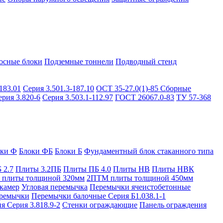
осные блоки
Подземные тоннели
Подводный стенд
183.01
Серия 3.501.3-187.10
ОСТ 35-27.0(1)-85
Сборные
ерия 3.820-6
Серия 3.503.1-112.97
ГОСТ 26067.0-83
ТУ 57-368
оки Ф
Блоки ФБ
Блоки Б
Фундаментный блок стаканного типа
 2.7
Плиты 3.2ПБ
Плиты ПБ 4.0
Плиты НВ
Плиты НВК
плиты толщиной 320мм
2ПТМ плиты толщиной 450мм
камер
Угловая перемычка
Перемычки ячеистобетонные
ремычки
Перемычки балочные Серия Б1.038.1-1
я Серия 3.818.9-2
Стенки ограждающие
Панель ограждения