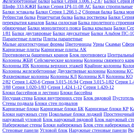
Железобетонные балки
Балки Серия 3.006.1-2.87
Балки Серия 
Шифр 333-КЖИ
Балки Серия ЦЧ-11-08 АС
Балки стропильные
Балки эстакады
Балки Серия 1.266.1-2
Сборная балка
Балка мо
Ребристая балка
Решетчатая балка
Балка ростверка
Балки Серия
перекрытия каналов
Балка силосная
Балка пролетного строени
обвязочные
Балки монолитного пояса
Балка крыльца
Балки Се
1/81
Балки двутавровые
Балки двускатные
Балки Альбом ПС-1
Парапетные плиты
Плиты парапетные
Малые архитектурные формы
Цветочницы
Урны
Скамьи
Сфер
Карнизные плиты
Карнизные плиты АК
Противовесы башенных кранов
Блок противовеса
Центральный
Колонны ЖБИ
Сейсмические колонны
Колонны связевого карк
Колонны ИК
Колонны верхних этажей
Крайние колонны
Коло
Колонны железобетонные
Двухветвевые колонны
Колонны КС
Фахверковые колонны
Колонны КЛ
Колонны КД
Колонны КО
2/82
Серия 1.420-6
Серия 3.015-16.94
Серия 3.015-1/82
Серия 1.
3/88
Серия 1.020-1/83
Серия 1.424.1-12
Серия 1.420-12
Блоки бассейнов и лестниц
Блоки бассейна
Несущая стена
Блоки внутренних стен
Блок рядовой
Пустотелы
Стены подвала
Блоки стен подвалов
Карнизные блоки
Карнизные блоки БК
Карнизные блоки КР
К
Блоки наружных стен
Цокольные блоки лоджий
Простеночный
наружный угловой
Блок наружный рядовой
Блок наружный ст
Набережные стены
Блоки набережных
Блок стен набережных 
Стеновые панели
Угловой блок
Наружные стеновые панели
Ря