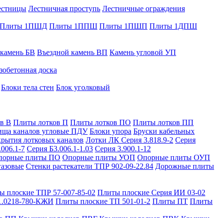
естницы
Лестничная проступь
Лестничные ограждения
Плиты 1ПШД
Плиты 1ППШ
Плиты 1ПШП
Плиты 1ДПШ
 камень БВ
Въездной камень ВП
Камень угловой УП
зобетонная доска
Блоки тела стен
Блок уголковый
в В
Плиты лотков П
Плиты лотков ПО
Плиты лотков ПП
ища каналов угловые ПДУ
Блоки упора
Бруски кабельных
рытия лотковых каналов
Лотки ЛК Серия 3.818.9-2
Серия
.006.1-7
Серия Б3.006.1-1.03
Серия 3.900.1-12
порные плиты ПО
Опорные плиты УОП
Опорные плиты ОУП
газовые
Стенки растекатели ТПР 902-09-22.84
Дорожные плиты
ы плоские ТПР 57-007-85-02
Плиты плоские Серия ИИ 03-02
1.0218-780-КЖИ
Плиты плоские ТП 501-01-2
Плиты ПТ
Плиты