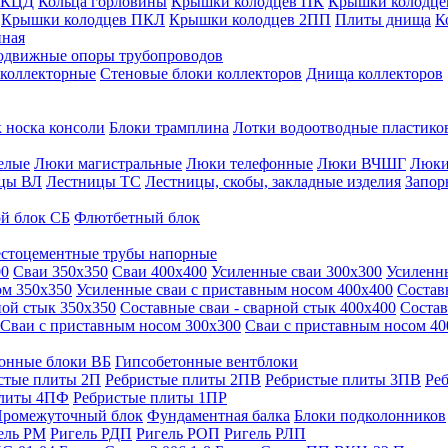
 КЦД
Кольца горловины
Крышки колодцев ПК
Крышки колодце
Крышки колодцев ПКЛ
Крышки колодцев 2ПП
Плиты днища
К
нная
одвижные опоры трубопроводов
 коллекторные
Стеновые блоки коллекторов
Днища коллекторов
 носка консоли
Блоки трамплина
Лотки водоотводные пластико
елые
Люки магистральные
Люки телефонные
Люки ВЧШГ
Люки
цы ВЛ
Лестницы ТС
Лестницы, скобы, закладные изделия
Запор
й блок СБ
Флютбетный блок
стоцементные трубы напорные
00
Сваи 350х350
Сваи 400х400
Усиленные сваи 300х300
Усиленн
ом 350х350
Усиленные сваи с приставным носом 400х400
Состав
ной стык 350х350
Составные сваи - сварной стык 400х400
Состав
Сваи с приставным носом 300х300
Сваи с приставным носом 40
онные блоки ВБ
Гипсобетонные вентблоки
стые плиты 2П
Ребристые плиты 2ПВ
Ребристые плиты 3ПВ
Ре
плиты 4ПФ
Ребристые плиты 1ПР
ромежуточный блок
Фундаментная балка
Блоки подколонников
ель РМ
Ригель РДП
Ригель РОП
Ригель РЛП