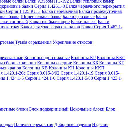
новые балки
Балки Альбом ПС-192
Балки тепловых камер
дкрановые балки Серия 1.426.1-8
Балка чердачного перекрытия
ки Серия 1.125 КЛ-3
Балка перемычная
Балка промежуточная
ная балка
Шпренгельная балка
Балки фризовые
Балка
алки тоннелей
Балки окаймляющие
Балки навеса
Балки
носкатная
Балки для узлов трасс каналов
Балки Серия 1.462.1-
ортовые
Тумба ограждения
Укрепление откосов
рехэтажные
Колонны одноэтажные
Колонны КР
Колонны ККС
ы сборных колонн
Колонны средние
Колонны КБ
Колонны КГ
вых кранов
Колонны КВ
Колонны КН
Колонны ККП
я 1.420.1-20с
Серия 3.015-3/92
Серия 1.420.1-19
Серия 3.015-
ия 1.424.1-5
Серия 1.424.1-6
Серия 1.423.1-5/88
Серия 1.423.1-
апетные блоки
Блок подкарнизный
Цокольные блоки
Блок
ородки
Панели перекрытия
Доборные изделия
Изделия