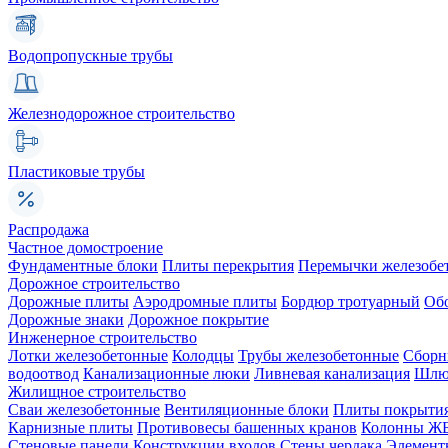
Водопропускные трубы
Железнодорожное строительство
Пластиковые трубы
Распродажа
Частное домостроение
Фундаментные блоки
Плиты перекрытия
Перемычки железобе
Дорожное строительство
Дорожные плиты
Аэродромные плиты
Бордюр тротуарный
Об
Дорожные знаки
Дорожное покрытие
Инженерное строительство
Лотки железобетонные
Колодцы
Трубы железобетонные
Сборн
водоотвод
Канализационные люки
Ливневая канализация
Шлюз
Жилищное строительство
Сваи железобетонные
Вентиляционные блоки
Плиты покрыти
Карнизные плиты
Противовесы башенных кранов
Колонны Ж
Стеновые панели
Конструкции входов
Стены чердака
Элемент