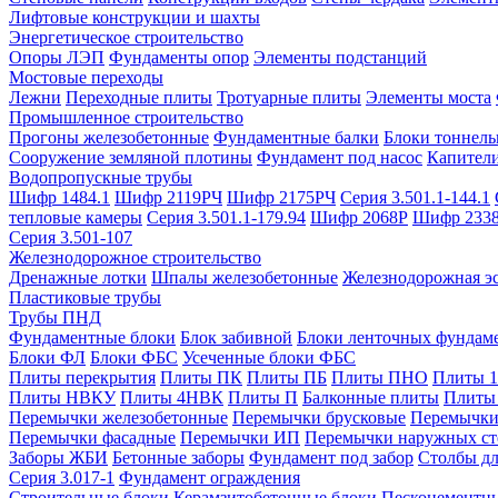
Лифтовые конструкции и шахты
Энергетическое строительство
Опоры ЛЭП
Фундаменты опор
Элементы подстанций
Мостовые переходы
Лежни
Переходные плиты
Тротуарные плиты
Элементы моста
Промышленное строительство
Прогоны железобетонные
Фундаментные балки
Блоки тоннель
Сооружение земляной плотины
Фундамент под насос
Капител
Водопропускные трубы
Шифр 1484.1
Шифр 2119РЧ
Шифр 2175РЧ
Серия 3.501.1-144.1
тепловые камеры
Серия 3.501.1-179.94
Шифр 2068Р
Шифр 233
Серия 3.501-107
Железнодорожное строительство
Дренажные лотки
Шпалы железобетонные
Железнодорожная эс
Пластиковые трубы
Трубы ПНД
Фундаментные блоки
Блок забивной
Блоки ленточных фундам
Блоки ФЛ
Блоки ФБС
Усеченные блоки ФБС
Плиты перекрытия
Плиты ПК
Плиты ПБ
Плиты ПНО
Плиты 
Плиты НВКУ
Плиты 4НВК
Плиты П
Балконные плиты
Плиты
Перемычки железобетонные
Перемычки брусковые
Перемычки
Перемычки фасадные
Перемычки ИП
Перемычки наружных ст
Заборы ЖБИ
Бетонные заборы
Фундамент под забор
Столбы дл
Серия 3.017-1
Фундамент ограждения
Строительные блоки
Керамзитобетонные блоки
Пескоцементн