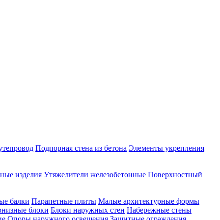
утепровод
Подпорная стена из бетона
Элементы укрепления
ные изделия
Утяжелители железобетонные
Поверхностный
ые балки
Парапетные плиты
Малые архитектурные формы
рнизные блоки
Блоки наружных стен
Набережные стены
ие
Опоры наружного освещения
Защитные ограждения