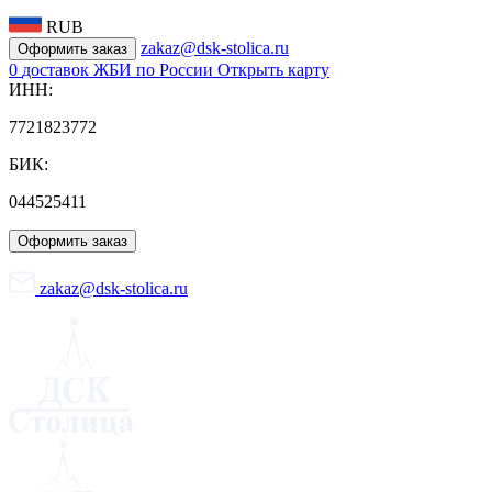
RUB
zakaz@dsk-stolica.ru
Оформить заказ
0
доставок ЖБИ по России
Открыть карту
ИНН:
7721823772
БИК:
044525411
Оформить заказ
zakaz@dsk-stolica.ru