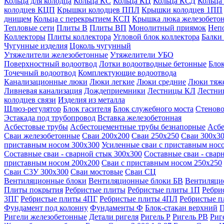
Кольца для колодца
Кольца КС
Кольца КЦ
Кольца КСД
Кольца
колодцев КЦП
Крышки колодцев ППЛ
Крышки колодцев 1ПП
днищем
Кольца с перекрытием КСП
Крышка люка железобето
Тепловые сети
Плиты В
Плиты ВП
Монолитный приямок
Неп
Коллекторы
Плиты коллектора
Угловой блок коллектора
Балки
Чугунные изделия
Цоколь чугунный
Утяжелители железобетонные
Утяжелители УБО
Поверхностный водоотвод
Лотки водоотводные бетонные
Блок
Точечный водоотвод
Комплектующие водоотвода
Канализационные люки
Люки легкие
Люки средние
Люки тяж
Ливневая канализация
Дождеприемники
Лестницы КЛ
Лестни
колодцев связи
Изделия из металла
Шлюз-регулятор
Блок гасителя
Блок служебного моста
Стеново
Эстакада под трубопровод
Вставка железобетонная
Асбестовые трубы
Асбестоцементные трубы безнапорные
Асбе
Сваи железобетонные
Сваи 200х200
Сваи 250х250
Сваи 300х3
приставным носом 300х300
Усиленные сваи с приставным нос
Составные сваи - сварной стык 300х300
Составные сваи - свар
приставным носом 200х200
Сваи с приставным носом 250х250
Сваи С3У 300х300
Сваи мостовые
Сваи СЦ
Вентиляционные блоки
Вентиляционные блоки БВ
Вентиляци
Плиты покрытия
Ребристые плиты
Ребристые плиты 1П
Ребри
3ПГ
Ребристые плиты 4ПГ
Ребристые плиты 4ПЛ
Ребристые 
Фундамент под колонну
Фундаменты Ф
Блок-стакан верхний
П
Ригели железобетонные
Детали ригеля
Ригель Р
Ригель РВ
Риг