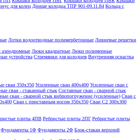
в ПП
Крышки колодцев ПВГ
Крышки колодцев ПВК
Крышки
онус для колец
Днище колодца ТПР 901-09.11.84
Кольца с
вые
Лотки водоотводные полимербетонные
Ливневые решетки
 аэродромные
Люки квадратные
Люки полимерные
ные устройства
Стремянки для колодцев
Внутренняя оснастка
ые сваи 350х350
Усиленные сваи 400х400
Усиленные сваи с
ные сваи - стаканный стык
Составные сваи - сварной стык
ные сваи - сварной стык вибропогружение (усиленные)
Сваи с
0х400
Сваи с приставным носом 350х350
Сваи С2 300х300
бристые плиты 4ПВ
Ребристые плиты 2ПГ
Ребристые плиты
Фундаменты 1Ф
Фундаменты 2Ф
Блок-стакан верхний