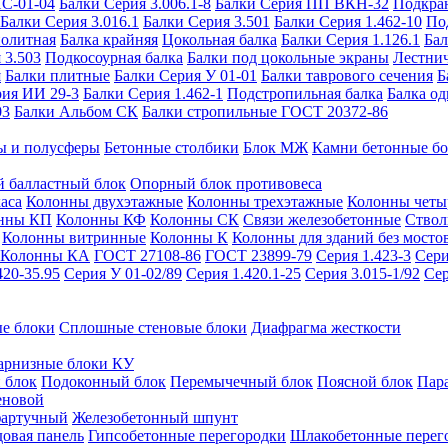
ИС-01-04
Балки Серия 3.006.1-8
Балки Серия ПП ВКН-32
Подкра
Балки Серия 3.016.1
Балки Серия 3.501
Балки Серия 1.462-10
По
нолитная
Балка крайняя
Цокольная балка
Балки Серия 1.126.1
Бал
 3.503
Подкосоурная балка
Балки под цокольные экраны
Лестнич
я
Балки плитные
Балки Серия У 01-01
Балки таврового сечения
Б
рия ИИ 29-3
Балки Серия 1.462-1
Подстропильная балка
Балка од
03
Балки Альбом СК
Балки стропильные ГОСТ 20372-86
ы и полусферы
Бетонные столбики
Блок МЖ
Камни бетонные б
 балластный блок
Опорный блок противовеса
аса
Колонны двухэтажные
Колонны трехэтажные
Колонны четы
нны КП
Колонны КФ
Колонны СК
Связи железобетонные
Ствол
Колонны витринные
Колонны К
Колонны для зданий без мосто
Колонны КА
ГОСТ 27108-86
ГОСТ 23899-79
Серия 1.423-3
Сери
420-35.95
Серия У 01-02/89
Серия 1.420.1-25
Серия 3.015-1/92
Сер
е блоки
Сплошные стеновые блоки
Диафрагма жесткости
арнизные блоки КУ
 блок
Подоконный блок
Перемычечный блок
Поясной блок
Пар
еновой
фартучный
Железобетонный шпунт
довая панель
Гипсобетонные перегородки
Шлакобетонные перег