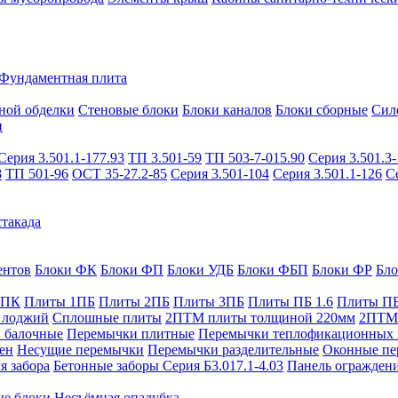
Фундаментная плита
ной обделки
Стеновые блоки
Блоки каналов
Блоки сборные
Сил
и
Серия 3.501.1-177.93
ТП 3.501-59
ТП 503-7-015.90
Серия 3.501.3-
8
ТП 501-96
ОСТ 35-27.2-85
Серия 3.501-104
Серия 3.501.1-126
С
такада
ентов
Блоки ФК
Блоки ФП
Блоки УДБ
Блоки ФБП
Блоки ФР
Бл
1ПК
Плиты 1ПБ
Плиты 2ПБ
Плиты 3ПБ
Плиты ПБ 1.6
Плиты ПБ
 лоджий
Сплошные плиты
2ПТМ плиты толщиной 220мм
2ПТМ 
 балочные
Перемычки плитные
Перемычки теплофикационных 
ен
Несущие перемычки
Перемычки разделительные
Оконные пе
я забора
Бетонные заборы Серия Б3.017.1-4.03
Панель ограждени
ые блоки
Несъёмная опалубка