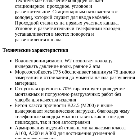
Техническое назначение колодцев бывает
стационарное, проходное, угловое и
разветвительное. Стационарным называется тот
колодец, который служит для ввода кабелей.
Проходной ставится на прямых участках канала.
Угловой и разветвительный телефонный колодец
устанавливается в местах поворота и
разветвиления канала.
Технические характеристики
Водонепроницаемость W2 позволяет колодцу
выдержать давление воды, равное 2 атм
Морозостойкость F75 обеспечивает минимум 75 циклов
замерзания и оттаивания до момента начала разрушения
материала
Отпускная прочность 70% гарантирует проведение
монтажных и погрузочно-разгрузочных работ без
ущерба для качества изделия
Бетон класса прочности В22.5 (М200) и выше
выдерживает механические нагрузки, благодаря чему
телефонные колодцы можно ставить как в зоне для
пешеходов, так и под автострадами
Армирования изделий стальными каркасами класса
А100, А200 и А300 для достижения усиленной
прочности изделия