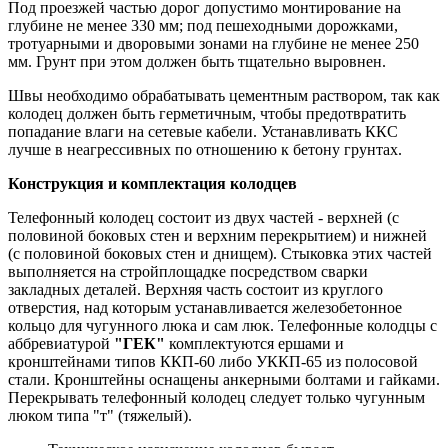
Под проезжей частью дорог допустимо монтирование на
глубине не менее 330 мм; под пешеходными дорожками,
тротуарными и дворовыми зонами на глубине не менее 250
мм. Грунт при этом должен быть тщательно выровнен.
Швы необходимо обрабатывать цементным раствором, так как
колодец должен быть герметичным, чтобы предотвратить
попадание влаги на сетевые кабели. Устанавливать ККС
лучше в неагрессивных по отношению к бетону грунтах.
Конструкция и комплектация колодцев
Телефонный колодец состоит из двух частей - верхней (с
половиной боковых стен и верхним перекрытием) и нижней
(с половиной боковых стен и днищем). Стыковка этих частей
выполняется на стройплощадке посредством сварки
закладных деталей. Верхняя часть состоит из круглого
отверстия, над которым устанавливается железобетонное
кольцо для чугунного люка и сам люк. Телефонные колодцы с
аббревиатурой
"ГЕК"
комплектуются ершами и
кронштейнами типов ККП-60 либо УККП-65 из полосовой
стали. Кронштейны оснащены анкерными болтами и гайками.
Перекрывать телефонный колодец следует только чугунным
люком типа "т" (тяжелый).