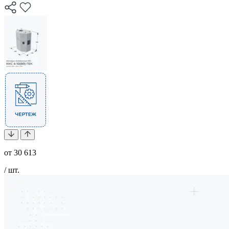
от
30 613
/ шт.