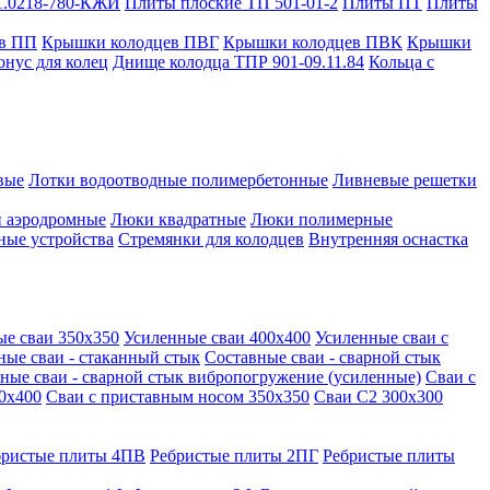
1.0218-780-КЖИ
Плиты плоские ТП 501-01-2
Плиты ПТ
Плиты
в ПП
Крышки колодцев ПВГ
Крышки колодцев ПВК
Крышки
онус для колец
Днище колодца ТПР 901-09.11.84
Кольца с
вые
Лотки водоотводные полимербетонные
Ливневые решетки
 аэродромные
Люки квадратные
Люки полимерные
ные устройства
Стремянки для колодцев
Внутренняя оснастка
ые сваи 350х350
Усиленные сваи 400х400
Усиленные сваи с
ные сваи - стаканный стык
Составные сваи - сварной стык
ные сваи - сварной стык вибропогружение (усиленные)
Сваи с
0х400
Сваи с приставным носом 350х350
Сваи С2 300х300
бристые плиты 4ПВ
Ребристые плиты 2ПГ
Ребристые плиты