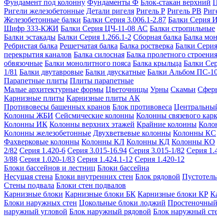
Фундамент под колонну
Фундаменты Ф
Блок-стакан верхний
П
Ригели железобетонные
Детали ригеля
Ригель Р
Ригель РВ
Риг
Железобетонные балки
Балки Серия 3.006.1-2.87
Балки Серия 
Шифр 333-КЖИ
Балки Серия ЦЧ-11-08 АС
Балки стропильные
Балки эстакады
Балки Серия 1.266.1-2
Сборная балка
Балка мо
Ребристая балка
Решетчатая балка
Балка ростверка
Балки Серия
перекрытия каналов
Балка силосная
Балка пролетного строени
обвязочные
Балки монолитного пояса
Балка крыльца
Балки Се
1/81
Балки двутавровые
Балки двускатные
Балки Альбом ПС-1
Парапетные плиты
Плиты парапетные
Малые архитектурные формы
Цветочницы
Урны
Скамьи
Сфер
Карнизные плиты
Карнизные плиты АК
Противовесы башенных кранов
Блок противовеса
Центральный
Колонны ЖБИ
Сейсмические колонны
Колонны связевого карк
Колонны ИК
Колонны верхних этажей
Крайние колонны
Коло
Колонны железобетонные
Двухветвевые колонны
Колонны КС
Фахверковые колонны
Колонны КЛ
Колонны КД
Колонны КО
2/82
Серия 1.420-6
Серия 3.015-16.94
Серия 3.015-1/82
Серия 1.
3/88
Серия 1.020-1/83
Серия 1.424.1-12
Серия 1.420-12
Блоки бассейнов и лестниц
Блоки бассейна
Несущая стена
Блоки внутренних стен
Блок рядовой
Пустотелы
Стены подвала
Блоки стен подвалов
Карнизные блоки
Карнизные блоки БК
Карнизные блоки КР
К
Блоки наружных стен
Цокольные блоки лоджий
Простеночный
наружный угловой
Блок наружный рядовой
Блок наружный ст