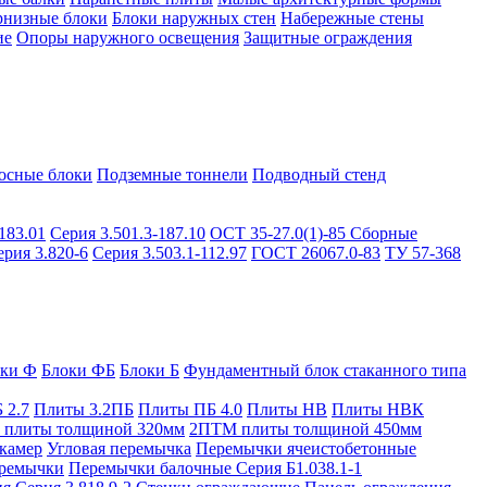
рнизные блоки
Блоки наружных стен
Набережные стены
ие
Опоры наружного освещения
Защитные ограждения
осные блоки
Подземные тоннели
Подводный стенд
183.01
Серия 3.501.3-187.10
ОСТ 35-27.0(1)-85
Сборные
ерия 3.820-6
Серия 3.503.1-112.97
ГОСТ 26067.0-83
ТУ 57-368
оки Ф
Блоки ФБ
Блоки Б
Фундаментный блок стаканного типа
 2.7
Плиты 3.2ПБ
Плиты ПБ 4.0
Плиты НВ
Плиты НВК
плиты толщиной 320мм
2ПТМ плиты толщиной 450мм
камер
Угловая перемычка
Перемычки ячеистобетонные
ремычки
Перемычки балочные Серия Б1.038.1-1