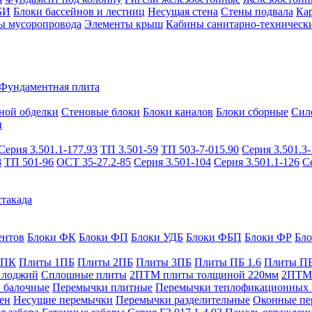
БИ
Блоки бассейнов и лестниц
Несущая стена
Стены подвала
Ка
ы мусоропровода
Элементы крыш
Кабины санитарно-техническ
Фундаментная плита
ной обделки
Стеновые блоки
Блоки каналов
Блоки сборные
Сил
и
Серия 3.501.1-177.93
ТП 3.501-59
ТП 503-7-015.90
Серия 3.501.3-
8
ТП 501-96
ОСТ 35-27.2-85
Серия 3.501-104
Серия 3.501.1-126
С
такада
ентов
Блоки ФК
Блоки ФП
Блоки УДБ
Блоки ФБП
Блоки ФР
Бл
1ПК
Плиты 1ПБ
Плиты 2ПБ
Плиты 3ПБ
Плиты ПБ 1.6
Плиты ПБ
 лоджий
Сплошные плиты
2ПТМ плиты толщиной 220мм
2ПТМ 
 балочные
Перемычки плитные
Перемычки теплофикационных 
ен
Несущие перемычки
Перемычки разделительные
Оконные пе