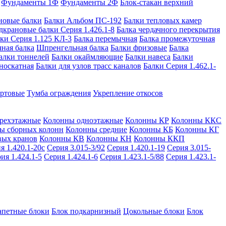
Фундаменты 1Ф
Фундаменты 2Ф
Блок-стакан верхний
новые балки
Балки Альбом ПС-192
Балки тепловых камер
дкрановые балки Серия 1.426.1-8
Балка чердачного перекрытия
ки Серия 1.125 КЛ-3
Балка перемычная
Балка промежуточная
ная балка
Шпренгельная балка
Балки фризовые
Балка
алки тоннелей
Балки окаймляющие
Балки навеса
Балки
носкатная
Балки для узлов трасс каналов
Балки Серия 1.462.1-
ортовые
Тумба ограждения
Укрепление откосов
рехэтажные
Колонны одноэтажные
Колонны КР
Колонны ККС
ы сборных колонн
Колонны средние
Колонны КБ
Колонны КГ
вых кранов
Колонны КВ
Колонны КН
Колонны ККП
я 1.420.1-20с
Серия 3.015-3/92
Серия 1.420.1-19
Серия 3.015-
ия 1.424.1-5
Серия 1.424.1-6
Серия 1.423.1-5/88
Серия 1.423.1-
апетные блоки
Блок подкарнизный
Цокольные блоки
Блок