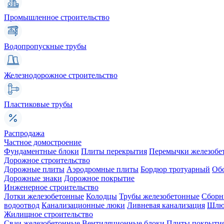
Промышленное строительство
Водопропускные трубы
Железнодорожное строительство
Пластиковые трубы
Распродажа
Частное домостроение
Фундаментные блоки
Плиты перекрытия
Перемычки железобе
Дорожное строительство
Дорожные плиты
Аэродромные плиты
Бордюр тротуарный
Об
Дорожные знаки
Дорожное покрытие
Инженерное строительство
Лотки железобетонные
Колодцы
Трубы железобетонные
Сборн
водоотвод
Канализационные люки
Ливневая канализация
Шлюз
Жилищное строительство
Сваи железобетонные
Вентиляционные блоки
Плиты покрыти