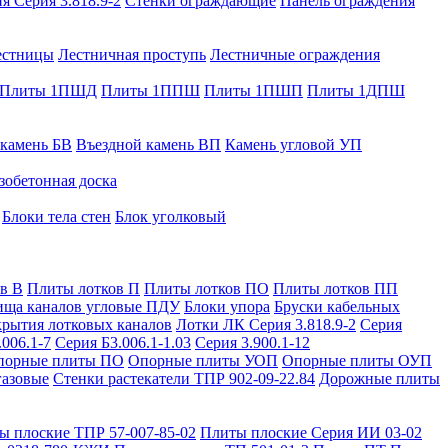
я Серия 3.818.9-2
Стенки ограждающие
Панель ограждения
естницы
Лестничная проступь
Лестничные ограждения
Плиты 1ПШД
Плиты 1ППШ
Плиты 1ПШП
Плиты 1ДПШ
 камень БВ
Въездной камень ВП
Камень угловой УП
зобетонная доска
Блоки тела стен
Блок уголковый
в В
Плиты лотков П
Плиты лотков ПО
Плиты лотков ПП
ища каналов угловые ПДУ
Блоки упора
Бруски кабельных
рытия лотковых каналов
Лотки ЛК Серия 3.818.9-2
Серия
.006.1-7
Серия Б3.006.1-1.03
Серия 3.900.1-12
порные плиты ПО
Опорные плиты УОП
Опорные плиты ОУП
газовые
Стенки растекатели ТПР 902-09-22.84
Дорожные плиты
ы плоские ТПР 57-007-85-02
Плиты плоские Серия ИИ 03-02