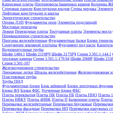
Карнизные плиты
Противовесы башенных кранов
Колонны Ж
Стеновые панели
Конструкции входов
Стены чердака
Элемент
Лифтовые конструкции и шахты
Энергетическое строительство
Опоры ЛЭП
Фундаменты опор
Элементы подстанций
Мостовые переходы
Лежни
Переходные плиты
Тротуарные плиты
Элементы моста
Промышленное строительство
Прогоны железобетонные
Фундаментные балки
Блоки тоннель
Сооружение земляной плотины
Фундамент под насос
Капител
Водопропускные трубы
Шифр 1484.1
Шифр 2119РЧ
Шифр 2175РЧ
Серия 3.501.1-144.1
тепловые камеры
Серия 3.501.1-179.94
Шифр 2068Р
Шифр 233
Серия 3.501-107
Железнодорожное строительство
Дренажные лотки
Шпалы железобетонные
Железнодорожная эс
Пластиковые трубы
Трубы ПНД
Фундаментные блоки
Блок забивной
Блоки ленточных фундам
Блоки ФЛ
Блоки ФБС
Усеченные блоки ФБС
Плиты перекрытия
Плиты ПК
Плиты ПБ
Плиты ПНО
Плиты 
Плиты НВКУ
Плиты 4НВК
Плиты П
Балконные плиты
Плиты
Перемычки железобетонные
Перемычки брусковые
Перемычки
Перемычки фасадные
Перемычки ИП
Перемычки наружных ст