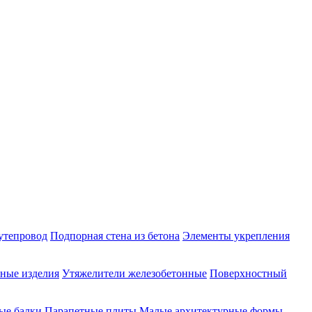
утепровод
Подпорная стена из бетона
Элементы укрепления
ные изделия
Утяжелители железобетонные
Поверхностный
ые балки
Парапетные плиты
Малые архитектурные формы