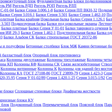
ромежуточный блок
Фундаментная балка
Блоки подколонников
ель РМ
Ригель РДП
Ригель РОП
Ригель РЛП
ИС-01-04
Балки Серия 3.006.1-8
Балки Серия ПП ВКН-32
Подкра
Балки Серия 3.016.1
Балки Серия 3.501
Балки Серия 1.462-10
По
нолитная
Балка крайняя
Цокольная балка
Балки Серия 1.126.1
Бал
 3.503
Подкосоурная балка
Балки под цокольные экраны
Лестнич
я
Балки плитные
Балки Серия У 01-01
Балки таврового сечения
Б
рия ИИ 29-3
Балки Серия 1.462-1
Подстропильная балка
Балка од
03
Балки Альбом СК
Балки стропильные ГОСТ 20372-86
ы и полусферы
Бетонные столбики
Блок МЖ
Камни бетонные б
 балластный блок
Опорный блок противовеса
аса
Колонны двухэтажные
Колонны трехэтажные
Колонны четы
нны КП
Колонны КФ
Колонны СК
Связи железобетонные
Ствол
Колонны витринные
Колонны К
Колонны для зданий без мосто
Колонны КА
ГОСТ 27108-86
ГОСТ 23899-79
Серия 1.423-3
Сери
420-35.95
Серия У 01-02/89
Серия 1.420.1-25
Серия 3.015-1/92
Сер
е блоки
Сплошные стеновые блоки
Диафрагма жесткости
арнизные блоки КУ
 блок
Подоконный блок
Перемычечный блок
Поясной блок
Пар
еновой