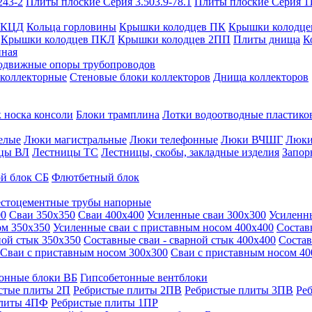
243-2
Плиты плоские Серия 3.503.9-78.1
Плиты плоские Серия 1
 КЦД
Кольца горловины
Крышки колодцев ПК
Крышки колодце
Крышки колодцев ПКЛ
Крышки колодцев 2ПП
Плиты днища
К
нная
одвижные опоры трубопроводов
 коллекторные
Стеновые блоки коллекторов
Днища коллекторов
 носка консоли
Блоки трамплина
Лотки водоотводные пластико
елые
Люки магистральные
Люки телефонные
Люки ВЧШГ
Люки
цы ВЛ
Лестницы ТС
Лестницы, скобы, закладные изделия
Запор
й блок СБ
Флютбетный блок
стоцементные трубы напорные
00
Сваи 350х350
Сваи 400х400
Усиленные сваи 300х300
Усиленн
ом 350х350
Усиленные сваи с приставным носом 400х400
Состав
ной стык 350х350
Составные сваи - сварной стык 400х400
Состав
Сваи с приставным носом 300х300
Сваи с приставным носом 40
онные блоки ВБ
Гипсобетонные вентблоки
стые плиты 2П
Ребристые плиты 2ПВ
Ребристые плиты 3ПВ
Ре
плиты 4ПФ
Ребристые плиты 1ПР