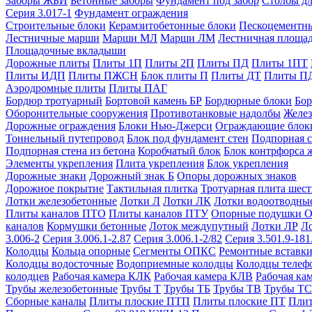
Заборы ЖБИ
Бетонные заборы
Фундамент под забор
Столбы дл
Серия 3.017-1
Фундамент ограждения
Строительные блоки
Керамзитобетонные блоки
Пескоцементн
Лестничные марши
Марши МЛ
Марши ЛМ
Лестничная площа
Площадочные вкладыши
Дорожные плиты
Плиты 1П
Плиты 2П
Плиты ПД
Плиты 1ПТ
Плиты ИДП
Плиты ПЖСН
Блок плиты П
Плиты ДТ
Плиты П
Аэродромные плиты
Плиты ПАГ
Бордюр тротуарный
Бортовой камень БР
Бордюрные блоки
Бор
Оборонительные сооружения
Противотанковые надолбы
Желез
Дорожные ограждения
Блоки Нью-Джерси
Ограждающие блок
Тоннельный путепровод
Блок под фундамент стен
Подпорная с
Подпорная стена из бетона
Коробчатый блок
Блок контрфорса 
Элементы укрепления
Плита укрепления
Блок укрепления
Дорожные знаки
Дорожный знак Б
Опоры дорожных знаков
Дорожное покрытие
Тактильная плитка
Тротуарная плита шес
Лотки железобетонные
Лотки Л
Лотки ЛК
Лотки водоотводны
Плиты каналов ПТО
Плиты каналов ПТУ
Опорные подушки 
каналов
Кормушки бетонные
Лоток междупутный
Лотки ЛР
Л
3.006-2
Серия 3.006.1-2.87
Серия 3.006.1-2/82
Серия 3.501.9-181
Колодцы
Кольца опорные
Сегменты ОПКС
Ремонтные вставк
Колодцы водосточные
Водоприемные колодцы
Колодцы теле
колодцев
Рабочая камера КЛК
Рабочая камера КЛВ
Рабочая ка
Трубы железобетонные
Трубы Т
Трубы ТБ
Трубы ТВ
Трубы ТС
Сборные каналы
Плиты плоские ПТП
Плиты плоские ПТ
Плит