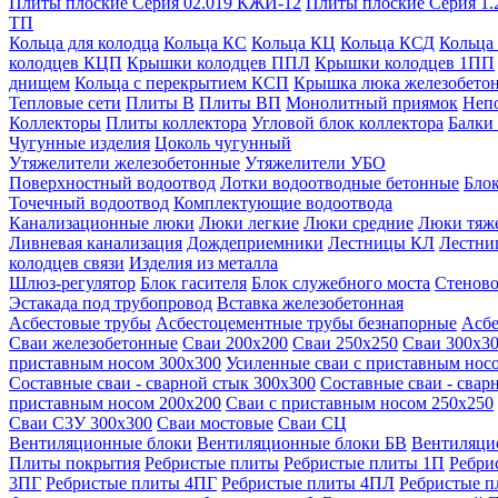
Плиты плоские Серия 02.019 КЖИ-12
Плиты плоские Серия 1.
ТП
Кольца для колодца
Кольца КС
Кольца КЦ
Кольца КСД
Кольца
колодцев КЦП
Крышки колодцев ППЛ
Крышки колодцев 1ПП
днищем
Кольца с перекрытием КСП
Крышка люка железобето
Тепловые сети
Плиты В
Плиты ВП
Монолитный приямок
Неп
Коллекторы
Плиты коллектора
Угловой блок коллектора
Балки
Чугунные изделия
Цоколь чугунный
Утяжелители железобетонные
Утяжелители УБО
Поверхностный водоотвод
Лотки водоотводные бетонные
Блок
Точечный водоотвод
Комплектующие водоотвода
Канализационные люки
Люки легкие
Люки средние
Люки тяж
Ливневая канализация
Дождеприемники
Лестницы КЛ
Лестни
колодцев связи
Изделия из металла
Шлюз-регулятор
Блок гасителя
Блок служебного моста
Стеново
Эстакада под трубопровод
Вставка железобетонная
Асбестовые трубы
Асбестоцементные трубы безнапорные
Асбе
Сваи железобетонные
Сваи 200х200
Сваи 250х250
Сваи 300х3
приставным носом 300х300
Усиленные сваи с приставным нос
Составные сваи - сварной стык 300х300
Составные сваи - свар
приставным носом 200х200
Сваи с приставным носом 250х250
Сваи С3У 300х300
Сваи мостовые
Сваи СЦ
Вентиляционные блоки
Вентиляционные блоки БВ
Вентиляци
Плиты покрытия
Ребристые плиты
Ребристые плиты 1П
Ребри
3ПГ
Ребристые плиты 4ПГ
Ребристые плиты 4ПЛ
Ребристые 