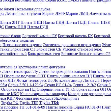
я забора
Бетонные заборы Серия Б3.017.1-4.03
Панель ограждени
ые блоки
Несъёмная опалубка
дка
Лестничные ступени
Марши ЛМФ
Марши ЛМП
Элементы л
Плиты 2ПТ
Плиты 1ПШ
Плиты ПДН
Плиты ПДП
Плиты 1ПББ
ДС
Плиты ПНЛ
Плиты ПДЛ
товые блоки
Бортовой камень БУ
Бортовой камень БК
Бортовой
обетонные укрытия
и
Перильное ограждение
Элементы дорожного ограждения
Желе
тенка
Блоки стен СТ
Блоки стен СБ
Угловой стеновой блок
железобетонный
Блок ряжевых стен
Бетонные блоки с пазами СБ
тиугольная
Тротуарная плита фигурная
е
Лотки теплотрасс Лу
Лотки непроходных каналов
Плиты лотко
ОП
Опорные подушки ОПТ
Плиты днища каналов ПД
Плиты дн
отки ЛПР
Лотки теплотрасс Ло
Лотковые днища
Лотки ЛТ
Перек
.95м
Серия 3.501.1-179.94
Серия ИС 01-04
Серия 1.219-2
Серия 3
и
Опорные плиты ПД
Опорные плиты УГ
Опорные плиты ОП
О
фонные ККС
Канализационные колодцы
Колодцы водопроводно-
мера КВГ
Лестница для колодца
Якорная плита
Трубы ТФ
Трубы ТБР
Трубы ТБФ
ы плоские ТП 501-01-6-89
Плиты плоские Серия ИС 01-04
Плит