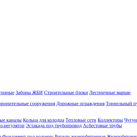
тонные
Заборы ЖБИ
Строительные блоки
Лестничные марши
оронительные сооружения
Дорожные ограждения
Тоннельный п
ые каналы
Кольца для колодца
Тепловые сети
Коллекторы
Чугун
-регулятор
Эстакада под трубопровод
Асбестовые трубы
я
Фундамент под колонну
Ригели железобетонные
Железобетонн