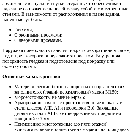
арматурные выпуски и гнутые стержни, что обеспечивает
надежное сопряжение панелей между собой и с внутренними
стенами. В зависимости от расположения в плане здания,
панели могут быть:
Глухими;
С оконными проемами;
С дверными проемами.
Наружная поверхность панелей покрыта декоративным слоем,
вид и цвет которого определяются проектом. Внутренняя
поверхность гладкая и подготовлена под покраску или
оклейку обоями.
Основные характеристики
Материал: легкий бетон на пористых неорганических
заполнителях (гравий керамзитовый) марки М150;
Морозостойкость: не менее Мрз25;
Армирование: сварные пространственные каркасы из
стали классов АIII, АI и проволоки ВрI. Закладные
детали из стали АIII с антикоррозийным покрытием
толщиной 0,5 мм;
Применение: многоэтажные (до пяти этажей)
вспомогательные и общественные здания на площадках