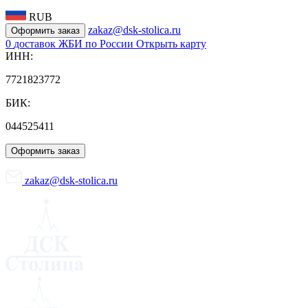
RUB
zakaz@dsk-stolica.ru
Оформить заказ
0
доставок ЖБИ по России
Открыть карту
ИНН:
7721823772
БИК:
044525411
Оформить заказ
zakaz@dsk-stolica.ru