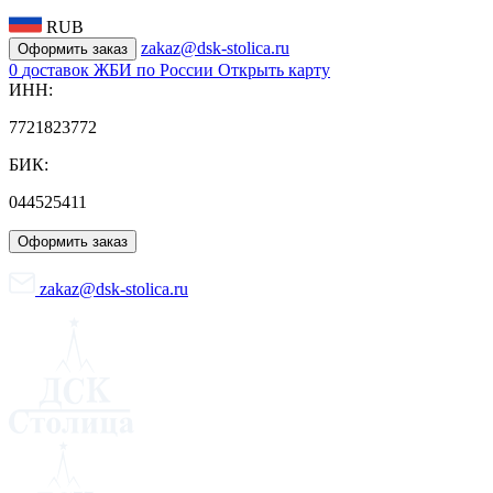
RUB
zakaz@dsk-stolica.ru
Оформить заказ
0
доставок ЖБИ по России
Открыть карту
ИНН:
7721823772
БИК:
044525411
Оформить заказ
zakaz@dsk-stolica.ru