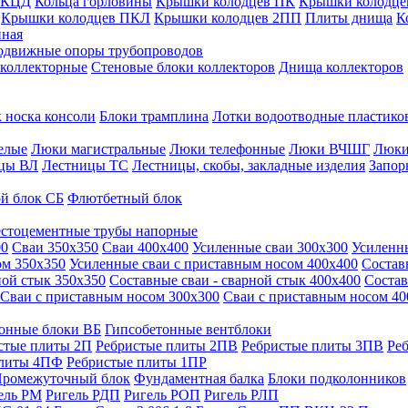
 КЦД
Кольца горловины
Крышки колодцев ПК
Крышки колодце
Крышки колодцев ПКЛ
Крышки колодцев 2ПП
Плиты днища
К
нная
одвижные опоры трубопроводов
 коллекторные
Стеновые блоки коллекторов
Днища коллекторов
 носка консоли
Блоки трамплина
Лотки водоотводные пластико
елые
Люки магистральные
Люки телефонные
Люки ВЧШГ
Люки
цы ВЛ
Лестницы ТС
Лестницы, скобы, закладные изделия
Запор
й блок СБ
Флютбетный блок
стоцементные трубы напорные
00
Сваи 350х350
Сваи 400х400
Усиленные сваи 300х300
Усиленн
ом 350х350
Усиленные сваи с приставным носом 400х400
Состав
ной стык 350х350
Составные сваи - сварной стык 400х400
Состав
Сваи с приставным носом 300х300
Сваи с приставным носом 40
онные блоки ВБ
Гипсобетонные вентблоки
стые плиты 2П
Ребристые плиты 2ПВ
Ребристые плиты 3ПВ
Ре
плиты 4ПФ
Ребристые плиты 1ПР
ромежуточный блок
Фундаментная балка
Блоки подколонников
ель РМ
Ригель РДП
Ригель РОП
Ригель РЛП