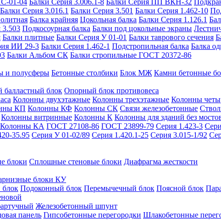
ИС-01-04
Балки Серия 3.006.1-8
Балки Серия ПП ВКН-32
Подкра
Балки Серия 3.016.1
Балки Серия 3.501
Балки Серия 1.462-10
По
нолитная
Балка крайняя
Цокольная балка
Балки Серия 1.126.1
Бал
 3.503
Подкосоурная балка
Балки под цокольные экраны
Лестнич
я
Балки плитные
Балки Серия У 01-01
Балки таврового сечения
Б
рия ИИ 29-3
Балки Серия 1.462-1
Подстропильная балка
Балка од
03
Балки Альбом СК
Балки стропильные ГОСТ 20372-86
ы и полусферы
Бетонные столбики
Блок МЖ
Камни бетонные б
 балластный блок
Опорный блок противовеса
аса
Колонны двухэтажные
Колонны трехэтажные
Колонны четы
нны КП
Колонны КФ
Колонны СК
Связи железобетонные
Ствол
Колонны витринные
Колонны К
Колонны для зданий без мосто
Колонны КА
ГОСТ 27108-86
ГОСТ 23899-79
Серия 1.423-3
Сери
420-35.95
Серия У 01-02/89
Серия 1.420.1-25
Серия 3.015-1/92
Сер
е блоки
Сплошные стеновые блоки
Диафрагма жесткости
арнизные блоки КУ
 блок
Подоконный блок
Перемычечный блок
Поясной блок
Пар
еновой
фартучный
Железобетонный шпунт
довая панель
Гипсобетонные перегородки
Шлакобетонные перег