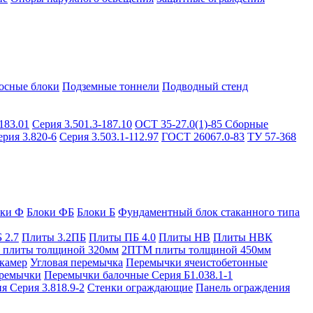
осные блоки
Подземные тоннели
Подводный стенд
183.01
Серия 3.501.3-187.10
ОСТ 35-27.0(1)-85
Сборные
ерия 3.820-6
Серия 3.503.1-112.97
ГОСТ 26067.0-83
ТУ 57-368
оки Ф
Блоки ФБ
Блоки Б
Фундаментный блок стаканного типа
 2.7
Плиты 3.2ПБ
Плиты ПБ 4.0
Плиты НВ
Плиты НВК
плиты толщиной 320мм
2ПТМ плиты толщиной 450мм
камер
Угловая перемычка
Перемычки ячеистобетонные
ремычки
Перемычки балочные Серия Б1.038.1-1
я Серия 3.818.9-2
Стенки ограждающие
Панель ограждения