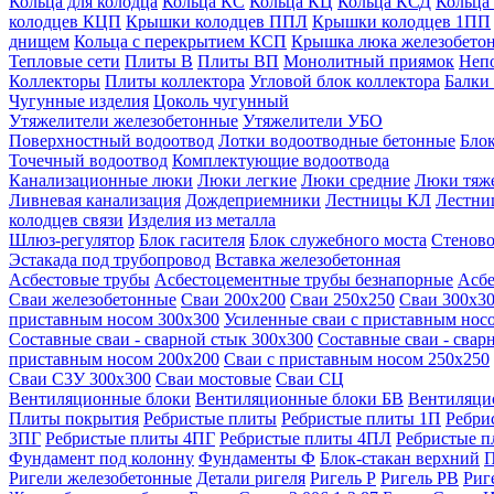
Кольца для колодца
Кольца КС
Кольца КЦ
Кольца КСД
Кольца
колодцев КЦП
Крышки колодцев ППЛ
Крышки колодцев 1ПП
днищем
Кольца с перекрытием КСП
Крышка люка железобето
Тепловые сети
Плиты В
Плиты ВП
Монолитный приямок
Неп
Коллекторы
Плиты коллектора
Угловой блок коллектора
Балки
Чугунные изделия
Цоколь чугунный
Утяжелители железобетонные
Утяжелители УБО
Поверхностный водоотвод
Лотки водоотводные бетонные
Блок
Точечный водоотвод
Комплектующие водоотвода
Канализационные люки
Люки легкие
Люки средние
Люки тяж
Ливневая канализация
Дождеприемники
Лестницы КЛ
Лестни
колодцев связи
Изделия из металла
Шлюз-регулятор
Блок гасителя
Блок служебного моста
Стеново
Эстакада под трубопровод
Вставка железобетонная
Асбестовые трубы
Асбестоцементные трубы безнапорные
Асбе
Сваи железобетонные
Сваи 200х200
Сваи 250х250
Сваи 300х3
приставным носом 300х300
Усиленные сваи с приставным нос
Составные сваи - сварной стык 300х300
Составные сваи - свар
приставным носом 200х200
Сваи с приставным носом 250х250
Сваи С3У 300х300
Сваи мостовые
Сваи СЦ
Вентиляционные блоки
Вентиляционные блоки БВ
Вентиляци
Плиты покрытия
Ребристые плиты
Ребристые плиты 1П
Ребри
3ПГ
Ребристые плиты 4ПГ
Ребристые плиты 4ПЛ
Ребристые 
Фундамент под колонну
Фундаменты Ф
Блок-стакан верхний
П
Ригели железобетонные
Детали ригеля
Ригель Р
Ригель РВ
Риг