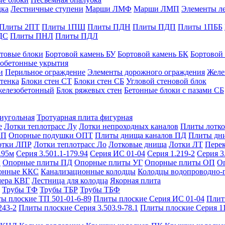
дка
Лестничные ступени
Марши ЛМФ
Марши ЛМП
Элементы л
Плиты 2ПТ
Плиты 1ПШ
Плиты ПДН
Плиты ПДП
Плиты 1ПББ
ДС
Плиты ПНЛ
Плиты ПДЛ
товые блоки
Бортовой камень БУ
Бортовой камень БК
Бортовой
обетонные укрытия
и
Перильное ограждение
Элементы дорожного ограждения
Желе
тенка
Блоки стен СТ
Блоки стен СБ
Угловой стеновой блок
железобетонный
Блок ряжевых стен
Бетонные блоки с пазами СБ
тиугольная
Тротуарная плита фигурная
е
Лотки теплотрасс Лу
Лотки непроходных каналов
Плиты лотко
ОП
Опорные подушки ОПТ
Плиты днища каналов ПД
Плиты дн
отки ЛПР
Лотки теплотрасс Ло
Лотковые днища
Лотки ЛТ
Перек
.95м
Серия 3.501.1-179.94
Серия ИС 01-04
Серия 1.219-2
Серия 3
и
Опорные плиты ПД
Опорные плиты УГ
Опорные плиты ОП
О
фонные ККС
Канализационные колодцы
Колодцы водопроводно-
мера КВГ
Лестница для колодца
Якорная плита
Трубы ТФ
Трубы ТБР
Трубы ТБФ
ы плоские ТП 501-01-6-89
Плиты плоские Серия ИС 01-04
Плит
243-2
Плиты плоские Серия 3.503.9-78.1
Плиты плоские Серия 1