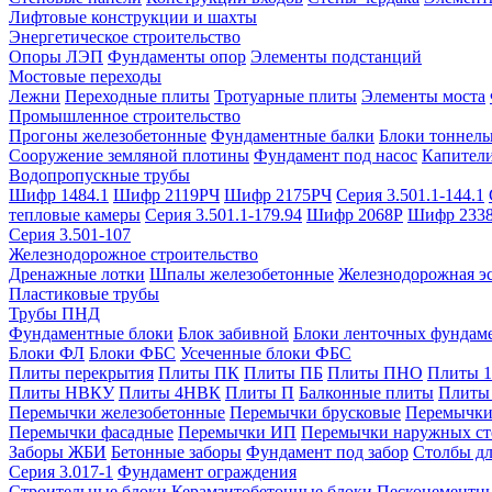
Лифтовые конструкции и шахты
Энергетическое строительство
Опоры ЛЭП
Фундаменты опор
Элементы подстанций
Мостовые переходы
Лежни
Переходные плиты
Тротуарные плиты
Элементы моста
Промышленное строительство
Прогоны железобетонные
Фундаментные балки
Блоки тоннель
Сооружение земляной плотины
Фундамент под насос
Капител
Водопропускные трубы
Шифр 1484.1
Шифр 2119РЧ
Шифр 2175РЧ
Серия 3.501.1-144.1
тепловые камеры
Серия 3.501.1-179.94
Шифр 2068Р
Шифр 233
Серия 3.501-107
Железнодорожное строительство
Дренажные лотки
Шпалы железобетонные
Железнодорожная эс
Пластиковые трубы
Трубы ПНД
Фундаментные блоки
Блок забивной
Блоки ленточных фундам
Блоки ФЛ
Блоки ФБС
Усеченные блоки ФБС
Плиты перекрытия
Плиты ПК
Плиты ПБ
Плиты ПНО
Плиты 
Плиты НВКУ
Плиты 4НВК
Плиты П
Балконные плиты
Плиты
Перемычки железобетонные
Перемычки брусковые
Перемычки
Перемычки фасадные
Перемычки ИП
Перемычки наружных ст
Заборы ЖБИ
Бетонные заборы
Фундамент под забор
Столбы дл
Серия 3.017-1
Фундамент ограждения
Строительные блоки
Керамзитобетонные блоки
Пескоцементн