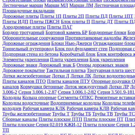
Лестничные марши
Марши МЛ
Марши ЛМ
Лестничная площа
Площадочные вкладыши
Дорожные плиты
Плиты 1П
Плиты 2П
Плиты ПД
Плиты 1ПТ
Плиты ИДП
Плиты ПЖСН
Блок плиты П
Плиты ДТ
Плиты П
Аэродромные плиты
Плиты ПАГ
Бордюр тротуарный
Бортовой камень БР
Бордюрные блоки
Бор
Оборонительные сооружения
Противотанковые надолбы
Желез
Дорожные ограждения
Блоки Нью-Джерси
Ограждающие блок
Тоннельный путепровод
Блок под фундамент стен
Подпорная с
Подпорная стена из бетона
Коробчатый блок
Блок контрфорса 
Элементы укрепления
Плита укрепления
Блок укрепления
Дорожные знаки
Дорожный знак Б
Опоры дорожных знаков
Дорожное покрытие
Тактильная плитка
Тротуарная плита шес
Лотки железобетонные
Лотки Л
Лотки ЛК
Лотки водоотводны
Плиты каналов ПТО
Плиты каналов ПТУ
Опорные подушки 
каналов
Кормушки бетонные
Лоток междупутный
Лотки ЛР
Л
3.006-2
Серия 3.006.1-2.87
Серия 3.006.1-2/82
Серия 3.501.9-181
Колодцы
Кольца опорные
Сегменты ОПКС
Ремонтные вставк
Колодцы водосточные
Водоприемные колодцы
Колодцы теле
колодцев
Рабочая камера КЛК
Рабочая камера КЛВ
Рабочая ка
Трубы железобетонные
Трубы Т
Трубы ТБ
Трубы ТВ
Трубы ТС
Сборные каналы
Плиты плоские ПТП
Плиты плоские ПТ
Плит
Плиты плоские Серия 02.019 КЖИ-12
Плиты плоские Серия 1.
ТП