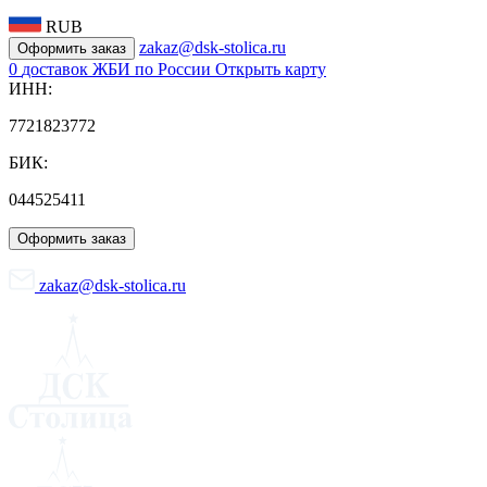
RUB
zakaz@dsk-stolica.ru
Оформить заказ
0
доставок ЖБИ по России
Открыть карту
ИНН:
7721823772
БИК:
044525411
Оформить заказ
zakaz@dsk-stolica.ru