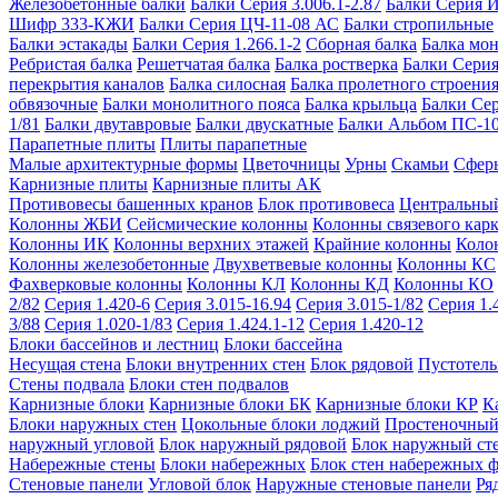
Железобетонные балки
Балки Серия 3.006.1-2.87
Балки Серия 
Шифр 333-КЖИ
Балки Серия ЦЧ-11-08 АС
Балки стропильные
Балки эстакады
Балки Серия 1.266.1-2
Сборная балка
Балка мо
Ребристая балка
Решетчатая балка
Балка ростверка
Балки Серия
перекрытия каналов
Балка силосная
Балка пролетного строени
обвязочные
Балки монолитного пояса
Балка крыльца
Балки Се
1/81
Балки двутавровые
Балки двускатные
Балки Альбом ПС-1
Парапетные плиты
Плиты парапетные
Малые архитектурные формы
Цветочницы
Урны
Скамьи
Сфер
Карнизные плиты
Карнизные плиты АК
Противовесы башенных кранов
Блок противовеса
Центральный
Колонны ЖБИ
Сейсмические колонны
Колонны связевого карк
Колонны ИК
Колонны верхних этажей
Крайние колонны
Коло
Колонны железобетонные
Двухветвевые колонны
Колонны КС
Фахверковые колонны
Колонны КЛ
Колонны КД
Колонны КО
2/82
Серия 1.420-6
Серия 3.015-16.94
Серия 3.015-1/82
Серия 1.
3/88
Серия 1.020-1/83
Серия 1.424.1-12
Серия 1.420-12
Блоки бассейнов и лестниц
Блоки бассейна
Несущая стена
Блоки внутренних стен
Блок рядовой
Пустотелы
Стены подвала
Блоки стен подвалов
Карнизные блоки
Карнизные блоки БК
Карнизные блоки КР
К
Блоки наружных стен
Цокольные блоки лоджий
Простеночный
наружный угловой
Блок наружный рядовой
Блок наружный ст
Набережные стены
Блоки набережных
Блок стен набережных 
Стеновые панели
Угловой блок
Наружные стеновые панели
Ря