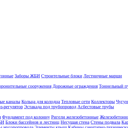
тонные
Заборы ЖБИ
Строительные блоки
Лестничные марши
оронительные сооружения
Дорожные ограждения
Тоннельный п
ые каналы
Кольца для колодца
Тепловые сети
Коллекторы
Чугун
-регулятор
Эстакада под трубопровод
Асбестовые трубы
я
Фундамент под колонну
Ригели железобетонные
Железобетонн
БИ
Блоки бассейнов и лестниц
Несущая стена
Стены подвала
Ка
ы мусоропровода
Элементы крыш
Кабины санитарно-техническ