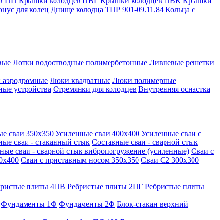
в ПП
Крышки колодцев ПВГ
Крышки колодцев ПВК
Крышки
онус для колец
Днище колодца ТПР 901-09.11.84
Кольца с
вые
Лотки водоотводные полимербетонные
Ливневые решетки
 аэродромные
Люки квадратные
Люки полимерные
ные устройства
Стремянки для колодцев
Внутренняя оснастка
ые сваи 350х350
Усиленные сваи 400х400
Усиленные сваи с
ные сваи - стаканный стык
Составные сваи - сварной стык
ные сваи - сварной стык вибропогружение (усиленные)
Сваи с
0х400
Сваи с приставным носом 350х350
Сваи С2 300х300
бристые плиты 4ПВ
Ребристые плиты 2ПГ
Ребристые плиты
Фундаменты 1Ф
Фундаменты 2Ф
Блок-стакан верхний