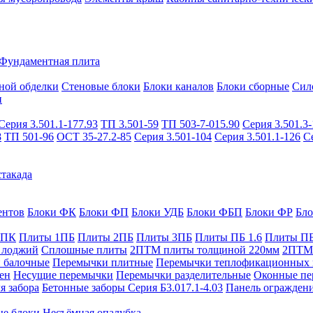
Фундаментная плита
ной обделки
Стеновые блоки
Блоки каналов
Блоки сборные
Сил
и
Серия 3.501.1-177.93
ТП 3.501-59
ТП 503-7-015.90
Серия 3.501.3-
8
ТП 501-96
ОСТ 35-27.2-85
Серия 3.501-104
Серия 3.501.1-126
С
такада
ентов
Блоки ФК
Блоки ФП
Блоки УДБ
Блоки ФБП
Блоки ФР
Бл
1ПК
Плиты 1ПБ
Плиты 2ПБ
Плиты 3ПБ
Плиты ПБ 1.6
Плиты ПБ
 лоджий
Сплошные плиты
2ПТМ плиты толщиной 220мм
2ПТМ 
 балочные
Перемычки плитные
Перемычки теплофикационных 
ен
Несущие перемычки
Перемычки разделительные
Оконные пе
я забора
Бетонные заборы Серия Б3.017.1-4.03
Панель ограждени
ые блоки
Несъёмная опалубка