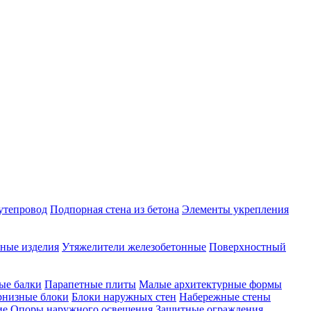
утепровод
Подпорная стена из бетона
Элементы укрепления
ные изделия
Утяжелители железобетонные
Поверхностный
ые балки
Парапетные плиты
Малые архитектурные формы
рнизные блоки
Блоки наружных стен
Набережные стены
ие
Опоры наружного освещения
Защитные ограждения