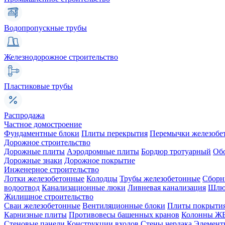
Водопропускные трубы
Железнодорожное строительство
Пластиковые трубы
Распродажа
Частное домостроение
Фундаментные блоки
Плиты перекрытия
Перемычки железобе
Дорожное строительство
Дорожные плиты
Аэродромные плиты
Бордюр тротуарный
Об
Дорожные знаки
Дорожное покрытие
Инженерное строительство
Лотки железобетонные
Колодцы
Трубы железобетонные
Сборн
водоотвод
Канализационные люки
Ливневая канализация
Шлюз
Жилищное строительство
Сваи железобетонные
Вентиляционные блоки
Плиты покрыти
Карнизные плиты
Противовесы башенных кранов
Колонны Ж
Стеновые панели
Конструкции входов
Стены чердака
Элемент