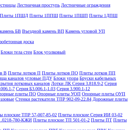
естницы
Лестничная проступь
Лестничные ограждения
Плиты 1ПШД
Плиты 1ППШ
Плиты 1ПШП
Плиты 1ДПШ
 камень БВ
Въездной камень ВП
Камень угловой УП
зобетонная доска
Блоки тела стен
Блок уголковый
в В
Плиты лотков П
Плиты лотков ПО
Плиты лотков ПП
ища каналов угловые ПДУ
Блоки упора
Бруски кабельных
рытия лотковых каналов
Лотки ЛК Серия 3.818.9-2
Серия
.006.1-7
Серия Б3.006.1-1.03
Серия 3.900.1-12
порные плиты ПО
Опорные плиты УОП
Опорные плиты ОУП
газовые
Стенки растекатели ТПР 902-09-22.84
Дорожные плиты
ы плоские ТПР 57-007-85-02
Плиты плоские Серия ИИ 03-02
1.0218-780-КЖИ
Плиты плоские ТП 501-01-2
Плиты ПТ
Плиты