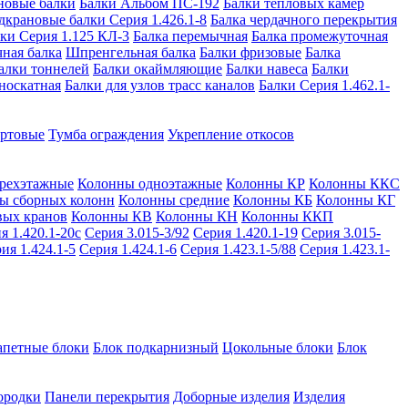
новые балки
Балки Альбом ПС-192
Балки тепловых камер
дкрановые балки Серия 1.426.1-8
Балка чердачного перекрытия
ки Серия 1.125 КЛ-3
Балка перемычная
Балка промежуточная
ная балка
Шпренгельная балка
Балки фризовые
Балка
алки тоннелей
Балки окаймляющие
Балки навеса
Балки
носкатная
Балки для узлов трасс каналов
Балки Серия 1.462.1-
ортовые
Тумба ограждения
Укрепление откосов
рехэтажные
Колонны одноэтажные
Колонны КР
Колонны ККС
ы сборных колонн
Колонны средние
Колонны КБ
Колонны КГ
вых кранов
Колонны КВ
Колонны КН
Колонны ККП
я 1.420.1-20с
Серия 3.015-3/92
Серия 1.420.1-19
Серия 3.015-
ия 1.424.1-5
Серия 1.424.1-6
Серия 1.423.1-5/88
Серия 1.423.1-
апетные блоки
Блок подкарнизный
Цокольные блоки
Блок
ородки
Панели перекрытия
Доборные изделия
Изделия