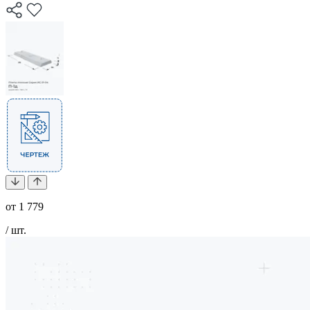
от
1 779
/ шт.