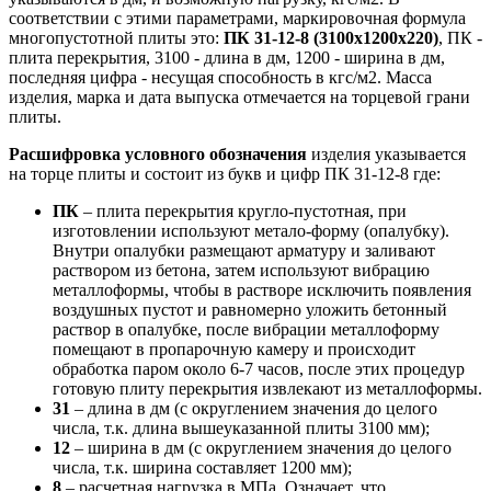
соответствии с этими параметрами, маркировочная формула
многопустотной плиты это:
ПК 31-12-8 (3100х1200х220)
, ПК -
плита перекрытия, 3100 - длина в дм, 1200 - ширина в дм,
последняя цифра - несущая способность в кгс/м2. Масса
изделия, марка и дата выпуска отмечается на торцевой грани
плиты.
Расшифровка условного обозначения
изделия указывается
на торце плиты и состоит из букв и цифр ПК 31-12-8 где:
ПК
– плита перекрытия кругло-пустотная, при
изготовлении используют метало-форму (опалубку).
Внутри опалубки размещают арматуру и заливают
раствором из бетона, затем используют вибрацию
металлоформы, чтобы в растворе исключить появления
воздушных пустот и равномерно уложить бетонный
раствор в опалубке, после вибрации металлоформу
помещают в пропарочную камеру и происходит
обработка паром около 6-7 часов, после этих процедур
готовую плиту перекрытия извлекают из металлоформы.
31
– длина в дм (с округлением значения до целого
числа, т.к. длина вышеуказанной плиты 3100 мм);
12
– ширина в дм (с округлением значения до целого
числа, т.к. ширина составляет 1200 мм);
8
– расчетная нагрузка в МПа. Означает, что