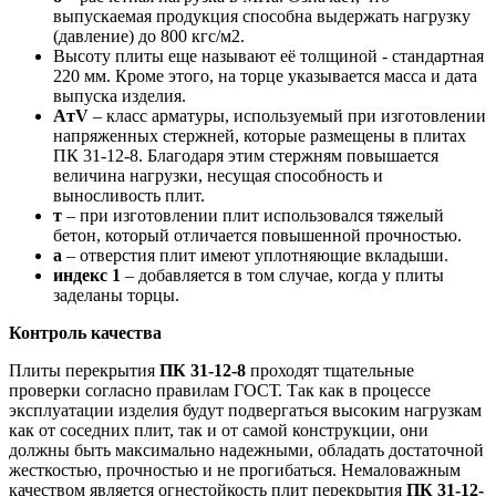
выпускаемая продукция способна выдержать нагрузку
(давление) до 800 кгс/м2.
Высоту плиты еще называют её толщиной - стандартная
220 мм. Кроме этого, на торце указывается масса и дата
выпуска изделия.
AтV
– класс арматуры, используемый при изготовлении
напряженных стержней, которые размещены в плитах
ПК 31-12-8. Благодаря этим стержням повышается
величина нагрузки, несущая способность и
выносливость плит.
т
– при изготовлении плит использовался тяжелый
бетон, который отличается повышенной прочностью.
а
– отверстия плит имеют уплотняющие вкладыши.
индекс 1
– добавляется в том случае, когда у плиты
заделаны торцы.
Контроль качества
Плиты перекрытия
ПК 31-12-8
проходят тщательные
проверки согласно правилам ГОСТ. Так как в процессе
эксплуатации изделия будут подвергаться высоким нагрузкам
как от соседних плит, так и от самой конструкции, они
должны быть максимально надежными, обладать достаточной
жесткостью, прочностью и не прогибаться. Немаловажным
качеством является огнестойкость плит перекрытия
ПК 31-12-