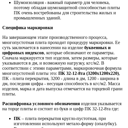
Шумоизоляция - важный параметр для человека,
поэтому обладая шумозащитной способностью плиты
ПК очень востребованы для строительства жилых и
промышленных зданий.
Специфика маркировки
На завершающем этапе производственного процесса,
многопустотная плита проходит процедуру маркировки. Ее
суть заключается в нанесении на изделие
буквенных и
цифровых индексов
, которые обозначают ее параметры.
Сначала маркируется тип изделия, затем размеры, которые
указываются в дм, и возможную нагрузку, кгс/м2. В
соответствии с этими параметрами, маркировочная формула
многопустотной плиты это:
ПК 32-12-8та (3200х1200х220)
,
ПК - плита перекрытия, 3200 - длина в дм, 1200 - ширина в
дм, последняя цифра - несущая способность в кгс/м2. Масса
изделия, марка и дата выпуска отмечается на торцевой грани
плиты.
Расшифровка условного обозначения
изделия указывается
на торце плиты и состоит из букв и цифр ПК 32-12-8та где:
ПК
– плита перекрытия кругло-пустотная, при
изготовлении используют метало-форму (опалубку).