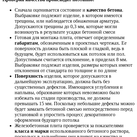
Сначала оценивается состояние и
качество бетона
.
Выбраковке подлежит изделие, в котором имеются
трещины, или наблюдается обнаженная арматура.
Допускаются трещины до 0,3 мм, которые могли
возникнуть в результате усадки бетонной смеси
Готовая для монтажа плита, отвечает определенным
габаритам
, обозначенным в проектных чертежах. Ее
поверхность должна быть плоской и гладкой, ведь в
будущем, будет использоваться как потолок или пол.
Допустимым считается отклонение, в приделах 8 мм.
Выбраковке подлежат изделия, размеры которых имеют
отклонения от стандарта по толщине и по длине
Поверхность
изделия, которое допускаются в
дальнейшую эксплуатацию, должна быть без
существенных дефектов. Имеющиеся углубления и
наплывы, образование которых невозможно было
избежать на стадии производства, не должны
превышать 15 мм. Поскольку небольшие дефекты можно
будет замазать бетонной смесью непосредственно перед
установкой и упростить процесс декоративного
оформления будущего потолка
Железобетонная плита проверяется за показателями
класса и марки
использованного бетонного раствора,
поскольку в дальнейшем они влияют на качество и