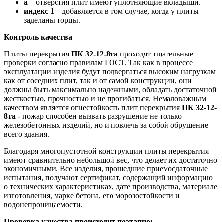
а
– отверстия плит имеют уплотняющие вкладыши.
индекс 1
– добавляется в том случае, когда у плиты
заделаны торцы.
Контроль качества
Плиты перекрытия
ПК 32-12-8та
проходят тщательные
проверки согласно правилам ГОСТ. Так как в процессе
эксплуатации изделия будут подвергаться высоким нагрузкам
как от соседних плит, так и от самой конструкции, они
должны быть максимально надежными, обладать достаточной
жесткостью, прочностью и не прогибаться. Немаловажным
качеством является огнестойкость плит перекрытия
ПК 32-12-
8та
- пожар способен вызвать разрушение не только
железобетонных изделий, но и повлечь за собой обрушение
всего здания.
Благодаря многопустотной конструкции плиты перекрытия
имеют сравнительно небольшой вес, что делает их достаточно
экономичными. Все изделия, прошедшие приемосдаточные
испытания, получают сертификат, содержащий информацию
о технических характеристиках, дате производства, материале
изготовления, марке бетона, его морозостойкости и
водонепроницаемости.
Проверка качества происходит поэтапно: