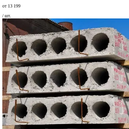
от
13 199
/ шт.