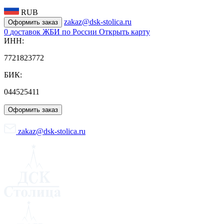
RUB
zakaz@dsk-stolica.ru
Оформить заказ
0
доставок ЖБИ по России
Открыть карту
ИНН:
7721823772
БИК:
044525411
Оформить заказ
zakaz@dsk-stolica.ru