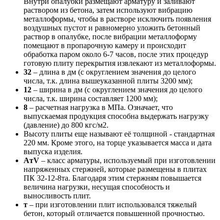
Внутри опалубки размещают арматуру и заливают
раствором из бетона, затем используют вибрацию
металлоформы, чтобы в растворе исключить появления
воздушных пустот и равномерно уложить бетонный
раствор в опалубке, после вибрации металлоформу
помещают в пропарочную камеру и происходит
обработка паром около 6-7 часов, после этих процедур
готовую плиту перекрытия извлекают из металлоформы.
32
– длина в дм (с округлением значения до целого
числа, т.к. длина вышеуказанной плиты 3200 мм);
12
– ширина в дм (с округлением значения до целого
числа, т.к. ширина составляет 1200 мм);
8
– расчетная нагрузка в МПа. Означает, что
выпускаемая продукция способна выдержать нагрузку
(давление) до 800 кгс/м2.
Высоту плиты еще называют её толщиной - стандартная
220 мм. Кроме этого, на торце указывается масса и дата
выпуска изделия.
AтV
– класс арматуры, используемый при изготовлении
напряженных стержней, которые размещены в плитах
ПК 32-12-8та. Благодаря этим стержням повышается
величина нагрузки, несущая способность и
выносливость плит.
т
– при изготовлении плит использовался тяжелый
бетон, который отличается повышенной прочностью.