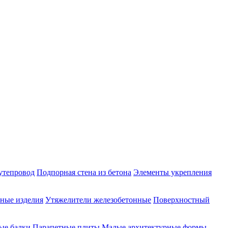
утепровод
Подпорная стена из бетона
Элементы укрепления
ные изделия
Утяжелители железобетонные
Поверхностный
ые балки
Парапетные плиты
Малые архитектурные формы