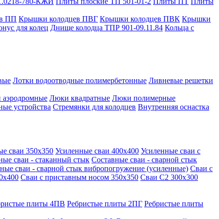
1.0218-780-КЖИ
Плиты плоские ТП 501-01-2
Плиты ПТ
Плиты
в ПП
Крышки колодцев ПВГ
Крышки колодцев ПВК
Крышки
онус для колец
Днище колодца ТПР 901-09.11.84
Кольца с
вые
Лотки водоотводные полимербетонные
Ливневые решетки
 аэродромные
Люки квадратные
Люки полимерные
ные устройства
Стремянки для колодцев
Внутренняя оснастка
ые сваи 350х350
Усиленные сваи 400х400
Усиленные сваи с
ные сваи - стаканный стык
Составные сваи - сварной стык
ные сваи - сварной стык вибропогружение (усиленные)
Сваи с
0х400
Сваи с приставным носом 350х350
Сваи С2 300х300
бристые плиты 4ПВ
Ребристые плиты 2ПГ
Ребристые плиты