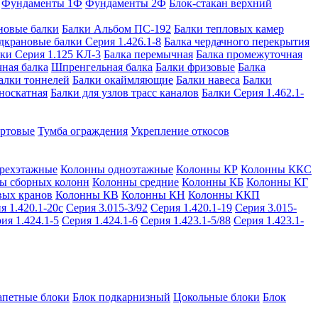
Фундаменты 1Ф
Фундаменты 2Ф
Блок-стакан верхний
новые балки
Балки Альбом ПС-192
Балки тепловых камер
дкрановые балки Серия 1.426.1-8
Балка чердачного перекрытия
ки Серия 1.125 КЛ-3
Балка перемычная
Балка промежуточная
ная балка
Шпренгельная балка
Балки фризовые
Балка
алки тоннелей
Балки окаймляющие
Балки навеса
Балки
носкатная
Балки для узлов трасс каналов
Балки Серия 1.462.1-
ортовые
Тумба ограждения
Укрепление откосов
рехэтажные
Колонны одноэтажные
Колонны КР
Колонны ККС
ы сборных колонн
Колонны средние
Колонны КБ
Колонны КГ
вых кранов
Колонны КВ
Колонны КН
Колонны ККП
я 1.420.1-20с
Серия 3.015-3/92
Серия 1.420.1-19
Серия 3.015-
ия 1.424.1-5
Серия 1.424.1-6
Серия 1.423.1-5/88
Серия 1.423.1-
апетные блоки
Блок подкарнизный
Цокольные блоки
Блок