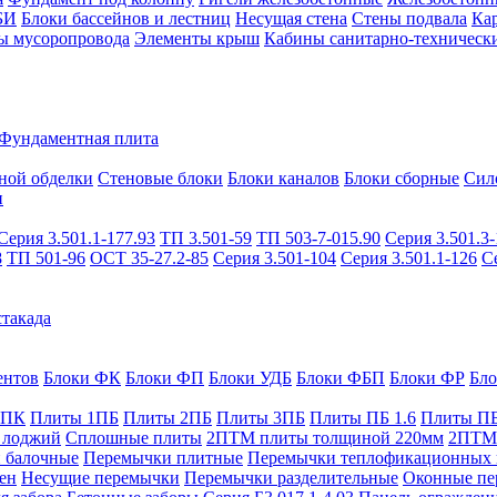
БИ
Блоки бассейнов и лестниц
Несущая стена
Стены подвала
Ка
ы мусоропровода
Элементы крыш
Кабины санитарно-техническ
Фундаментная плита
ной обделки
Стеновые блоки
Блоки каналов
Блоки сборные
Сил
и
Серия 3.501.1-177.93
ТП 3.501-59
ТП 503-7-015.90
Серия 3.501.3-
8
ТП 501-96
ОСТ 35-27.2-85
Серия 3.501-104
Серия 3.501.1-126
С
такада
ентов
Блоки ФК
Блоки ФП
Блоки УДБ
Блоки ФБП
Блоки ФР
Бл
1ПК
Плиты 1ПБ
Плиты 2ПБ
Плиты 3ПБ
Плиты ПБ 1.6
Плиты ПБ
 лоджий
Сплошные плиты
2ПТМ плиты толщиной 220мм
2ПТМ 
 балочные
Перемычки плитные
Перемычки теплофикационных 
ен
Несущие перемычки
Перемычки разделительные
Оконные пе