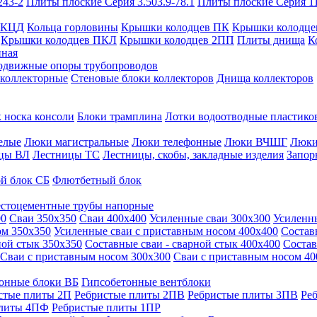
243-2
Плиты плоские Серия 3.503.9-78.1
Плиты плоские Серия 1
 КЦД
Кольца горловины
Крышки колодцев ПК
Крышки колодце
Крышки колодцев ПКЛ
Крышки колодцев 2ПП
Плиты днища
К
нная
одвижные опоры трубопроводов
 коллекторные
Стеновые блоки коллекторов
Днища коллекторов
 носка консоли
Блоки трамплина
Лотки водоотводные пластико
елые
Люки магистральные
Люки телефонные
Люки ВЧШГ
Люки
цы ВЛ
Лестницы ТС
Лестницы, скобы, закладные изделия
Запор
й блок СБ
Флютбетный блок
стоцементные трубы напорные
00
Сваи 350х350
Сваи 400х400
Усиленные сваи 300х300
Усиленн
ом 350х350
Усиленные сваи с приставным носом 400х400
Состав
ной стык 350х350
Составные сваи - сварной стык 400х400
Состав
Сваи с приставным носом 300х300
Сваи с приставным носом 40
онные блоки ВБ
Гипсобетонные вентблоки
стые плиты 2П
Ребристые плиты 2ПВ
Ребристые плиты 3ПВ
Ре
плиты 4ПФ
Ребристые плиты 1ПР