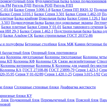
ромежуточный блок
Фундаментная балка
Блоки подколонников
ель РМ
Ригель РДП
Ригель РОП
Ригель РЛП
ИС-01-04
Балки Серия 3.006.1-8
Балки Серия ПП ВКН-32
Подкра
Балки Серия 3.016.1
Балки Серия 3.501
Балки Серия 1.462-10
По
нолитная
Балка крайняя
Цокольная балка
Балки Серия 1.126.1
Бал
 3.503
Подкосоурная балка
Балки под цокольные экраны
Лестнич
я
Балки плитные
Балки Серия У 01-01
Балки таврового сечения
Б
рия ИИ 29-3
Балки Серия 1.462-1
Подстропильная балка
Балка од
03
Балки Альбом СК
Балки стропильные ГОСТ 20372-86
ы и полусферы
Бетонные столбики
Блок МЖ
Камни бетонные б
 балластный блок
Опорный блок противовеса
аса
Колонны двухэтажные
Колонны трехэтажные
Колонны четы
нны КП
Колонны КФ
Колонны СК
Связи железобетонные
Ствол
Колонны витринные
Колонны К
Колонны для зданий без мосто
Колонны КА
ГОСТ 27108-86
ГОСТ 23899-79
Серия 1.423-3
Сери
420-35.95
Серия У 01-02/89
Серия 1.420.1-25
Серия 3.015-1/92
Сер
е блоки
Сплошные стеновые блоки
Диафрагма жесткости
арнизные блоки КУ
 блок
Подоконный блок
Перемычечный блок
Поясной блок
Пар
еновой