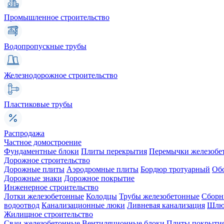
Промышленное строительство
Водопропускные трубы
Железнодорожное строительство
Пластиковые трубы
Распродажа
Частное домостроение
Фундаментные блоки
Плиты перекрытия
Перемычки железобе
Дорожное строительство
Дорожные плиты
Аэродромные плиты
Бордюр тротуарный
Об
Дорожные знаки
Дорожное покрытие
Инженерное строительство
Лотки железобетонные
Колодцы
Трубы железобетонные
Сборн
водоотвод
Канализационные люки
Ливневая канализация
Шлюз
Жилищное строительство
Сваи железобетонные
Вентиляционные блоки
Плиты покрыти