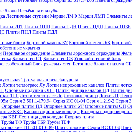
я забора
Бетонные заборы Серия Б3.017.1-4.03
Панель ограждени
ые блоки
Несъёмная опалубка
дка
Лестничные ступени
Марши ЛМФ
Марши ЛМП
Элементы л
Плиты 2ПТ
Плиты 1ПШ
Плиты ПДН
Плиты ПДП
Плиты 1ПББ
ДС
Плиты ПНЛ
Плиты ПДЛ
товые блоки
Бортовой камень БУ
Бортовой камень БК
Бортовой
обетонные укрытия
и
Перильное ограждение
Элементы дорожного ограждения
Желе
тенка
Блоки стен СТ
Блоки стен СБ
Угловой стеновой блок
железобетонный
Блок ряжевых стен
Бетонные блоки с пазами СБ
тиугольная
Тротуарная плита фигурная
е
Лотки теплотрасс Лу
Лотки непроходных каналов
Плиты лотко
ОП
Опорные подушки ОПТ
Плиты днища каналов ПД
Плиты дн
отки ЛПР
Лотки теплотрасс Ло
Лотковые днища
Лотки ЛТ
Перек
.95м
Серия 3.501.1-179.94
Серия ИС 01-04
Серия 1.219-2
Серия 3
и
Опорные плиты ПД
Опорные плиты УГ
Опорные плиты ОП
О
фонные ККС
Канализационные колодцы
Колодцы водопроводно-
мера КВГ
Лестница для колодца
Якорная плита
Трубы ТФ
Трубы ТБР
Трубы ТБФ
ы плоские ТП 501-01-6-89
Плиты плоские Серия ИС 01-04
Плит