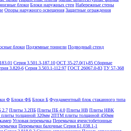
рнизные блоки
Блоки наружных стен
Набережные стены
ие
Опоры наружного освещения
Защитные ограждения
осные блоки
Подземные тоннели
Подводный стенд
183.01
Серия 3.501.3-187.10
ОСТ 35-27.0(1)-85
Сборные
ерия 3.820-6
Серия 3.503.1-112.97
ГОСТ 26067.0-83
ТУ 57-368
оки Ф
Блоки ФБ
Блоки Б
Фундаментный блок стаканного типа
 2.7
Плиты 3.2ПБ
Плиты ПБ 4.0
Плиты НВ
Плиты НВК
плиты толщиной 320мм
2ПТМ плиты толщиной 450мм
камер
Угловая перемычка
Перемычки ячеистобетонные
ремычки
Перемычки балочные Серия Б1.038.1-1