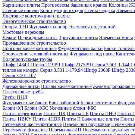
Карнизные плиты
Противовесы башенных кранов
Колонны Ж
Стеновые панели
Конструкции входов
Стены чердака
Элемент
Лифтовые конструкции и шахты
Энергетическое строительство
Опоры ЛЭП
Фундаменты опор
Элементы подстанций
Мостовые переходы
Лежни
Переходные плиты
Тротуарные плиты
Элементы моста
Промышленное строительство
Прогоны железобетонные
Фундаментные балки
Блоки тоннель
Сооружение земляной плотины
Фундамент под насос
Капител
Водопропускные трубы
Шифр 1484.1
Шифр 2119РЧ
Шифр 2175РЧ
Серия 3.501.1-144.1
тепловые камеры
Серия 3.501.1-179.94
Шифр 2068Р
Шифр 233
Серия 3.501-107
Железнодорожное строительство
Дренажные лотки
Шпалы железобетонные
Железнодорожная эс
Пластиковые трубы
Трубы ПНД
Фундаментные блоки
Блок забивной
Блоки ленточных фундам
Блоки ФЛ
Блоки ФБС
Усеченные блоки ФБС
Плиты перекрытия
Плиты ПК
Плиты ПБ
Плиты ПНО
Плиты 
Плиты НВКУ
Плиты 4НВК
Плиты П
Балконные плиты
Плиты
Перемычки железобетонные
Перемычки брусковые
Перемычки
Перемычки фасадные
Перемычки ИП
Перемычки наружных ст