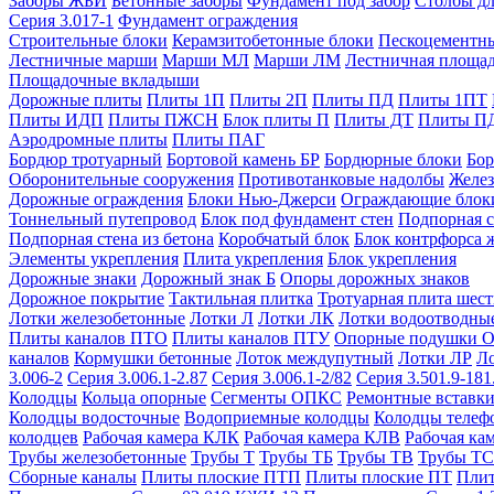
Заборы ЖБИ
Бетонные заборы
Фундамент под забор
Столбы дл
Серия 3.017-1
Фундамент ограждения
Строительные блоки
Керамзитобетонные блоки
Пескоцементн
Лестничные марши
Марши МЛ
Марши ЛМ
Лестничная площа
Площадочные вкладыши
Дорожные плиты
Плиты 1П
Плиты 2П
Плиты ПД
Плиты 1ПТ
Плиты ИДП
Плиты ПЖСН
Блок плиты П
Плиты ДТ
Плиты П
Аэродромные плиты
Плиты ПАГ
Бордюр тротуарный
Бортовой камень БР
Бордюрные блоки
Бор
Оборонительные сооружения
Противотанковые надолбы
Желез
Дорожные ограждения
Блоки Нью-Джерси
Ограждающие блок
Тоннельный путепровод
Блок под фундамент стен
Подпорная с
Подпорная стена из бетона
Коробчатый блок
Блок контрфорса 
Элементы укрепления
Плита укрепления
Блок укрепления
Дорожные знаки
Дорожный знак Б
Опоры дорожных знаков
Дорожное покрытие
Тактильная плитка
Тротуарная плита шес
Лотки железобетонные
Лотки Л
Лотки ЛК
Лотки водоотводны
Плиты каналов ПТО
Плиты каналов ПТУ
Опорные подушки 
каналов
Кормушки бетонные
Лоток междупутный
Лотки ЛР
Л
3.006-2
Серия 3.006.1-2.87
Серия 3.006.1-2/82
Серия 3.501.9-181
Колодцы
Кольца опорные
Сегменты ОПКС
Ремонтные вставк
Колодцы водосточные
Водоприемные колодцы
Колодцы теле
колодцев
Рабочая камера КЛК
Рабочая камера КЛВ
Рабочая ка
Трубы железобетонные
Трубы Т
Трубы ТБ
Трубы ТВ
Трубы ТС
Сборные каналы
Плиты плоские ПТП
Плиты плоские ПТ
Плит