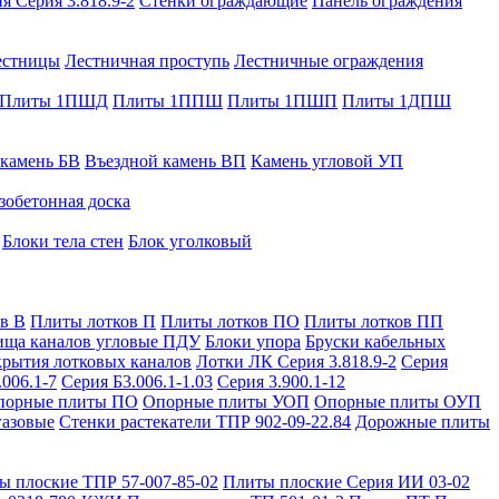
я Серия 3.818.9-2
Стенки ограждающие
Панель ограждения
естницы
Лестничная проступь
Лестничные ограждения
Плиты 1ПШД
Плиты 1ППШ
Плиты 1ПШП
Плиты 1ДПШ
 камень БВ
Въездной камень ВП
Камень угловой УП
зобетонная доска
Блоки тела стен
Блок уголковый
в В
Плиты лотков П
Плиты лотков ПО
Плиты лотков ПП
ища каналов угловые ПДУ
Блоки упора
Бруски кабельных
рытия лотковых каналов
Лотки ЛК Серия 3.818.9-2
Серия
.006.1-7
Серия Б3.006.1-1.03
Серия 3.900.1-12
порные плиты ПО
Опорные плиты УОП
Опорные плиты ОУП
газовые
Стенки растекатели ТПР 902-09-22.84
Дорожные плиты
ы плоские ТПР 57-007-85-02
Плиты плоские Серия ИИ 03-02