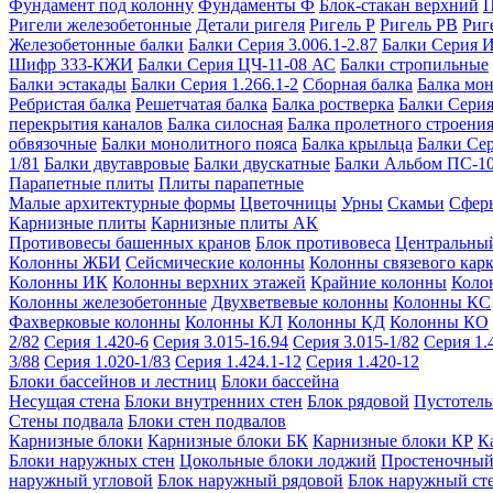
Фундамент под колонну
Фундаменты Ф
Блок-стакан верхний
П
Ригели железобетонные
Детали ригеля
Ригель Р
Ригель РВ
Риг
Железобетонные балки
Балки Серия 3.006.1-2.87
Балки Серия 
Шифр 333-КЖИ
Балки Серия ЦЧ-11-08 АС
Балки стропильные
Балки эстакады
Балки Серия 1.266.1-2
Сборная балка
Балка мо
Ребристая балка
Решетчатая балка
Балка ростверка
Балки Серия
перекрытия каналов
Балка силосная
Балка пролетного строени
обвязочные
Балки монолитного пояса
Балка крыльца
Балки Се
1/81
Балки двутавровые
Балки двускатные
Балки Альбом ПС-1
Парапетные плиты
Плиты парапетные
Малые архитектурные формы
Цветочницы
Урны
Скамьи
Сфер
Карнизные плиты
Карнизные плиты АК
Противовесы башенных кранов
Блок противовеса
Центральный
Колонны ЖБИ
Сейсмические колонны
Колонны связевого карк
Колонны ИК
Колонны верхних этажей
Крайние колонны
Коло
Колонны железобетонные
Двухветвевые колонны
Колонны КС
Фахверковые колонны
Колонны КЛ
Колонны КД
Колонны КО
2/82
Серия 1.420-6
Серия 3.015-16.94
Серия 3.015-1/82
Серия 1.
3/88
Серия 1.020-1/83
Серия 1.424.1-12
Серия 1.420-12
Блоки бассейнов и лестниц
Блоки бассейна
Несущая стена
Блоки внутренних стен
Блок рядовой
Пустотелы
Стены подвала
Блоки стен подвалов
Карнизные блоки
Карнизные блоки БК
Карнизные блоки КР
К
Блоки наружных стен
Цокольные блоки лоджий
Простеночный
наружный угловой
Блок наружный рядовой
Блок наружный ст