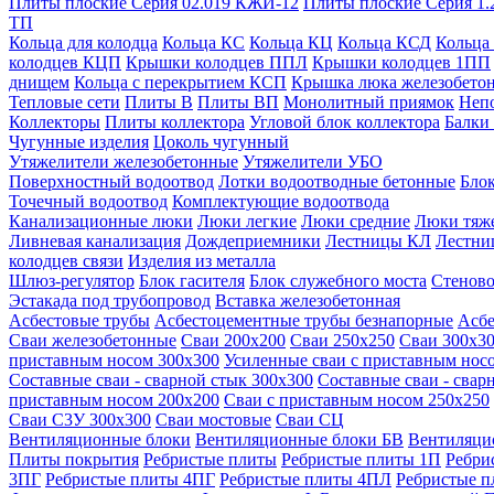
Плиты плоские Серия 02.019 КЖИ-12
Плиты плоские Серия 1.
ТП
Кольца для колодца
Кольца КС
Кольца КЦ
Кольца КСД
Кольца
колодцев КЦП
Крышки колодцев ППЛ
Крышки колодцев 1ПП
днищем
Кольца с перекрытием КСП
Крышка люка железобето
Тепловые сети
Плиты В
Плиты ВП
Монолитный приямок
Неп
Коллекторы
Плиты коллектора
Угловой блок коллектора
Балки
Чугунные изделия
Цоколь чугунный
Утяжелители железобетонные
Утяжелители УБО
Поверхностный водоотвод
Лотки водоотводные бетонные
Блок
Точечный водоотвод
Комплектующие водоотвода
Канализационные люки
Люки легкие
Люки средние
Люки тяж
Ливневая канализация
Дождеприемники
Лестницы КЛ
Лестни
колодцев связи
Изделия из металла
Шлюз-регулятор
Блок гасителя
Блок служебного моста
Стеново
Эстакада под трубопровод
Вставка железобетонная
Асбестовые трубы
Асбестоцементные трубы безнапорные
Асбе
Сваи железобетонные
Сваи 200х200
Сваи 250х250
Сваи 300х3
приставным носом 300х300
Усиленные сваи с приставным нос
Составные сваи - сварной стык 300х300
Составные сваи - свар
приставным носом 200х200
Сваи с приставным носом 250х250
Сваи С3У 300х300
Сваи мостовые
Сваи СЦ
Вентиляционные блоки
Вентиляционные блоки БВ
Вентиляци
Плиты покрытия
Ребристые плиты
Ребристые плиты 1П
Ребри
3ПГ
Ребристые плиты 4ПГ
Ребристые плиты 4ПЛ
Ребристые 