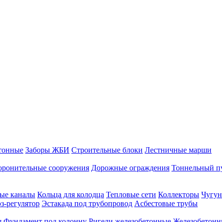
тонные
Заборы ЖБИ
Строительные блоки
Лестничные марши
оронительные сооружения
Дорожные ограждения
Тоннельный п
ые каналы
Кольца для колодца
Тепловые сети
Коллекторы
Чугун
-регулятор
Эстакада под трубопровод
Асбестовые трубы
я
Фундамент под колонну
Ригели железобетонные
Железобетонн