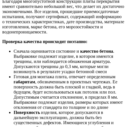
Благодаря многопустотной конструкции плиты перекрытия
имеют сравнительно небольшой вес, что делает их достаточно
экономичными. Все изделия, прошедшие приемосдаточные
испытания, получают сертификат, содержащий информацию
о технических характеристиках, дате производства, материале
изготовления, марке бетона, его морозостойкости и
водонепроницаемости.
Проверка качества происходит поэтапно:
Сначала оценивается состояние и
качество бетона
.
Выбраковке подлежит изделие, в котором имеются
трещины, или наблюдается обнаженная арматура.
Допускаются трещины до 0,3 мм, которые могли
возникнуть в результате усадки бетонной смеси
Готовая для монтажа плита, отвечает определенным
габаритам
, обозначенным в проектных чертежах. Ее
поверхность должна быть плоской и гладкой, ведь в
будущем, будет использоваться как потолок или пол.
Допустимым считается отклонение, в приделах 8 мм.
Выбраковке подлежат изделия, размеры которых имеют
отклонения от стандарта по толщине и по длине
Поверхность
изделия, которое допускаются в
дальнейшую эксплуатацию, должна быть без
существенных дефектов. Имеющиеся углубления и