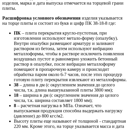
изделия, марка и дата выпуска отмечается на торцевой грани
плиты.
Расшифровка условного обозначения
изделия указывается
на торце плиты и состоит из букв и цифр ПК 38-18-8 где:
ПК
– плита перекрытия кругло-пустотная, при
изготовлении используют метало-форму (опалубку).
Внутри опалубки размещают арматуру и заливают
раствором из бетона, затем используют вибрацию
металлоформы, чтобы в растворе исключить появления
воздушных пустот и равномерно уложить бетонный
раствор в опалубке, после вибрации металлоформу
помещают в пропарочную камеру и происходит
обработка паром около 6-7 часов, после этих процедур
готовую плиту перекрытия извлекают из металлоформы.
38
– длина в дм (с округлением значения до целого
числа, т.к. длина вышеуказанной плиты 3800 мм);
18
– ширина в дм (с округлением значения до целого
числа, т.к. ширина составляет 1800 мм);
8
– расчетная нагрузка в МПа. Означает, что
выпускаемая продукция способна выдержать нагрузку
(давление) до 800 кгс/м2.
Высоту плиты еще называют её толщиной - стандартная
220 мм. Кроме этого, на торце указывается масса и дата