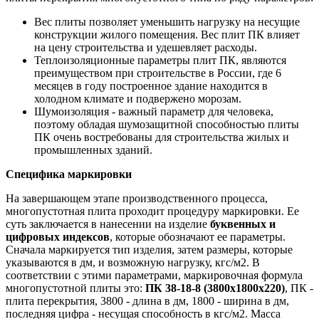
Вес плиты позволяет уменьшить нагрузку на несущие
конструкции жилого помещения. Вес плит ПК влияет
на цену строительства и удешевляет расходы.
Теплоизоляционные параметры плит ПК, являются
преимуществом при строительстве в России, где 6
месяцев в году построенное здание находится в
холодном климате и подвержено морозам.
Шумоизоляция - важный параметр для человека,
поэтому обладая шумозащитной способностью плиты
ПК очень востребованы для строительства жилых и
промышленных зданий.
Специфика маркировки
На завершающем этапе производственного процесса,
многопустотная плита проходит процедуру маркировки. Ее
суть заключается в нанесении на изделие
буквенных и
цифровых индексов
, которые обозначают ее параметры.
Сначала маркируется тип изделия, затем размеры, которые
указываются в дм, и возможную нагрузку, кгс/м2. В
соответствии с этими параметрами, маркировочная формула
многопустотной плиты это:
ПК 38-18-8 (3800х1800х220)
, ПК -
плита перекрытия, 3800 - длина в дм, 1800 - ширина в дм,
последняя цифра - несущая способность в кгс/м2. Масса