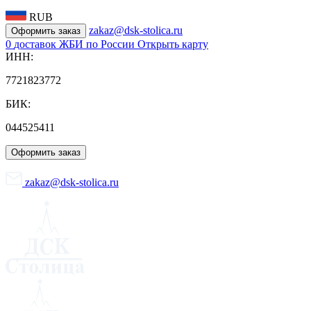
RUB
zakaz@dsk-stolica.ru
Оформить заказ
0
доставок ЖБИ по России
Открыть карту
ИНН:
7721823772
БИК:
044525411
Оформить заказ
zakaz@dsk-stolica.ru