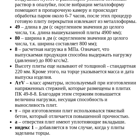
раствор в опалубке, после вибрации металлоформу
помещают в пропарочную камеру и происходит
обработка паром около 6-7 часов, после этих процедур
готовую плиту перекрытия извлекают из металлоформы.
49
– длина в дм (с округлением значения до целого
числа, т.к. длина вышеуказанной плиты 4900 мм);
80
– ширина в дм (с округлением значения до целого
числа, т.к. ширина составляет 800 мм);
8
– расчетная нагрузка в МПа. Означает, что
выпускаемая продукция способна выдержать нагрузку
(давление) до 800 кгс/м2.
Высоту плиты еще называют её толщиной - стандартная
220 мм. Кроме этого, на торце указывается масса и дата
выпуска изделия.
AтV
– класс арматуры, используемый при изготовлении
напряженных стержней, которые размещены в плитах
ПК 49-8-8. Благодаря этим стержням повышается
величина нагрузки, несущая способность и
выносливость плит.
т
– при изготовлении плит использовался тяжелый
бетон, который отличается повышенной прочностью.
а
– отверстия плит имеют уплотняющие вкладыши.
индекс 1
– добавляется в том случае, когда у плиты
заделаны торцы.