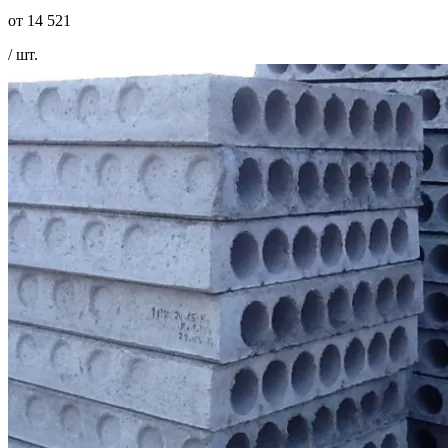
от
14 521
/ шт.