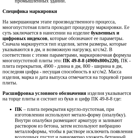
промышленных зданий.
Специфика маркировки
На завершающем этапе производственного процесса,
многопустотная плита проходит процедуру маркировки. Ее
суть заключается в нанесении на изделие
буквенных и
цифровых индексов
, которые обозначают ее параметры.
Сначала маркируется тип изделия, затем размеры, которые
указываются в дм, и возможную нагрузку, кгс/м2. В
соответствии с этими параметрами, маркировочная формула
многопустотной плиты это:
ПК 49-8-8 (4900х800х220)
, ПК -
плита перекрытия, 4900 - длина в дм, 800 - ширина в дм,
последняя цифра - несущая способность в кгс/м2. Масса
изделия, марка и дата выпуска отмечается на торцевой грани
плиты.
Расшифровка условного обозначения
изделия указывается
на торце плиты и состоит из букв и цифр ПК 49-8-8 где:
ПК
– плита перекрытия кругло-пустотная, при
изготовлении используют метало-форму (опалубку).
Внутри опалубки размещают арматуру и заливают
раствором из бетона, затем используют вибрацию
металлоформы, чтобы в растворе исключить появления
воздушных пустот и равномерно уложить бетонный