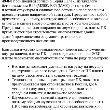
49-8-8
производятся согласно Серия 1.141-1 из тяжелого
бетона классом В25 (М200), В35 (М300), легкого бетона
плотной структуры и силикатного бетона с использованием
предварительно напряженной арматуры. Представляют собой
прямоугольную плиту, конструктивной особенностью которой
является наличие многочисленных пустот круглой формы.
Предназначенные для опирания по двум сторонам, плиты ПК
применяются при строительстве многоэтажных зданий,
зданий промышленного, административного и
производственного назначения.
Благодаря пустотам цилиндрической формы расположенным
внутри панели, плиты ПК превосходят аналогичные ЖБИ
плиты перекрытия многопустотного типа по ряду параметров:
Вес плиты позволяет уменьшить нагрузку на несущие
конструкции жилого помещения. Вес плит ПК влияет
на цену строительства и удешевляет расходы.
Теплоизоляционные параметры плит ПК, являются
преимуществом при строительстве в России, где 6
месяцев в году построенное здание находится в
холодном климате и подвержено морозам.
Шумоизоляция - важный параметр для человека,
поэтому обладая шумозащитной способностью плиты
ПК очень востребованы для строительства жилых и