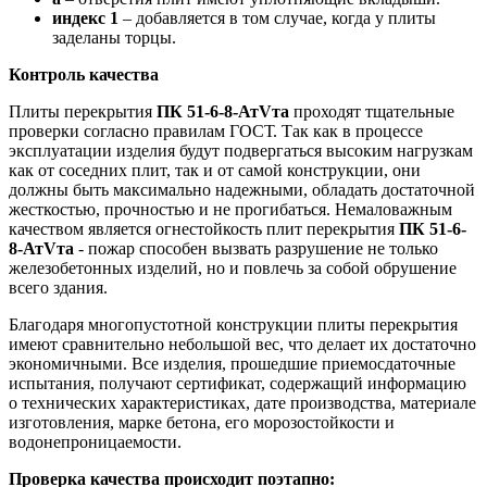
индекс 1
– добавляется в том случае, когда у плиты
заделаны торцы.
Контроль качества
Плиты перекрытия
ПК 51-6-8-АтVта
проходят тщательные
проверки согласно правилам ГОСТ. Так как в процессе
эксплуатации изделия будут подвергаться высоким нагрузкам
как от соседних плит, так и от самой конструкции, они
должны быть максимально надежными, обладать достаточной
жесткостью, прочностью и не прогибаться. Немаловажным
качеством является огнестойкость плит перекрытия
ПК 51-6-
8-АтVта
- пожар способен вызвать разрушение не только
железобетонных изделий, но и повлечь за собой обрушение
всего здания.
Благодаря многопустотной конструкции плиты перекрытия
имеют сравнительно небольшой вес, что делает их достаточно
экономичными. Все изделия, прошедшие приемосдаточные
испытания, получают сертификат, содержащий информацию
о технических характеристиках, дате производства, материале
изготовления, марке бетона, его морозостойкости и
водонепроницаемости.
Проверка качества происходит поэтапно: