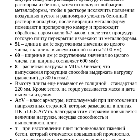
раствором из бетона, затем используют вибрацию
металлоформы, чтобы в растворе исключить появления
воздушных пустот и равномерно уложить бетонный
раствор в опалубке, после вибрации металлоформу
помещают в пропарочную камеру и происходит
обработка паром около 6-7 часов, после этих процедур
готовую плиту перекрытия извлекают из металлоформы.
51
– длина в дм (с округлением значения до целого
числа, т.к. длина вышеуказанной плиты 5100 мм);
60
– ширина в дм (с округлением значения до целого
числа, т.к. ширина составляет 600 мм);
8
– расчетная нагрузка в МПа. Означает, что
выпускаемая продукция способна выдержать нагрузку
(давление) до 800 кгс/м2.
Высоту плиты еще называют её толщиной - стандартная
220 мм. Кроме этого, на торце указывается масса и дата
выпуска изделия.
AтV
– класс арматуры, используемый при изготовлении
напряженных стержней, которые размещены в плитах
ПК 51-6-8-АтVта. Благодаря этим стержням повышается
величина нагрузки, несущая способность и
выносливость плит.
т
– при изготовлении плит использовался тяжелый
бетон, который отличается повышенной прочностью.
а
– отверстия плит имеют уплотняющие вкладыши.