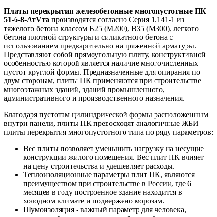
Плиты перекрытия железобетонные многопустотные ПК
51-6-8-АтVта
производятся согласно Серия 1.141-1 из
тяжелого бетона классом В25 (М200), В35 (М300), легкого
бетона плотной структуры и силикатного бетона с
использованием предварительно напряженной арматуры.
Представляют собой прямоугольную плиту, конструктивной
особенностью которой является наличие многочисленных
пустот круглой формы. Предназначенные для опирания по
двум сторонам, плиты ПК применяются при строительстве
многоэтажных зданий, зданий промышленного,
административного и производственного назначения.
Благодаря пустотам цилиндрической формы расположенным
внутри панели, плиты ПК превосходят аналогичные ЖБИ
плиты перекрытия многопустотного типа по ряду параметров:
Вес плиты позволяет уменьшить нагрузку на несущие
конструкции жилого помещения. Вес плит ПК влияет
на цену строительства и удешевляет расходы.
Теплоизоляционные параметры плит ПК, являются
преимуществом при строительстве в России, где 6
месяцев в году построенное здание находится в
холодном климате и подвержено морозам.
Шумоизоляция - важный параметр для человека,