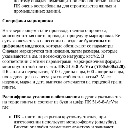
поэтому обладая шумозащитной способностью плиты
ПК очень востребованы для строительства жилых и
промышленных зданий.
Специфика маркировки
На завершающем этапе производственного процесса,
многопустотная плита проходит процедуру маркировки. Ее
суть заключается в нанесении на изделие
буквенных и
цифровых индексов
, которые обозначают ее параметры.
Сначала маркируется тип изделия, затем размеры, которые
указываются в дм, и возможную нагрузку, кгс/м2. В
соответствии с этими параметрами, маркировочная формула
многопустотной плиты это:
ПК 51-6-8-АтVта (5100х600х220)
,
ПК - плита перекрытия, 5100 - длина в дм, 600 - ширина в дм,
последняя цифра - несущая способность в кгс/м2. Масса
изделия, марка и дата выпуска отмечается на торцевой грани
плиты.
Расшифровка условного обозначения
изделия указывается
на торце плиты и состоит из букв и цифр ПК 51-6-8-АтVта
где:
ПК
– плита перекрытия кругло-пустотная, при
изготовлении используют метало-форму (опалубку).
Внутри опалубки размещают арматуру и заливают