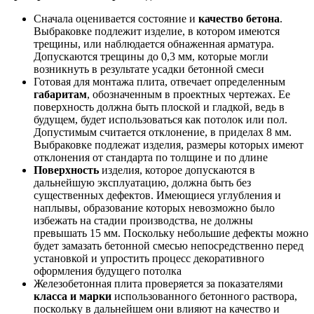
Сначала оценивается состояние и
качество бетона
.
Выбраковке подлежит изделие, в котором имеются
трещины, или наблюдается обнаженная арматура.
Допускаются трещины до 0,3 мм, которые могли
возникнуть в результате усадки бетонной смеси
Готовая для монтажа плита, отвечает определенным
габаритам
, обозначенным в проектных чертежах. Ее
поверхность должна быть плоской и гладкой, ведь в
будущем, будет использоваться как потолок или пол.
Допустимым считается отклонение, в приделах 8 мм.
Выбраковке подлежат изделия, размеры которых имеют
отклонения от стандарта по толщине и по длине
Поверхность
изделия, которое допускаются в
дальнейшую эксплуатацию, должна быть без
существенных дефектов. Имеющиеся углубления и
наплывы, образование которых невозможно было
избежать на стадии производства, не должны
превышать 15 мм. Поскольку небольшие дефекты можно
будет замазать бетонной смесью непосредственно перед
установкой и упростить процесс декоративного
оформления будущего потолка
Железобетонная плита проверяется за показателями
класса и марки
использованного бетонного раствора,
поскольку в дальнейшем они влияют на качество и