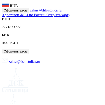
RUB
zakaz@dsk-stolica.ru
Оформить заказ
0
доставок ЖБИ по России
Открыть карту
ИНН:
7721823772
БИК:
044525411
Оформить заказ
zakaz@dsk-stolica.ru