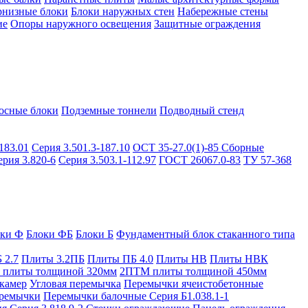
рнизные блоки
Блоки наружных стен
Набережные стены
ие
Опоры наружного освещения
Защитные ограждения
осные блоки
Подземные тоннели
Подводный стенд
183.01
Серия 3.501.3-187.10
ОСТ 35-27.0(1)-85
Сборные
ерия 3.820-6
Серия 3.503.1-112.97
ГОСТ 26067.0-83
ТУ 57-368
оки Ф
Блоки ФБ
Блоки Б
Фундаментный блок стаканного типа
 2.7
Плиты 3.2ПБ
Плиты ПБ 4.0
Плиты НВ
Плиты НВК
плиты толщиной 320мм
2ПТМ плиты толщиной 450мм
камер
Угловая перемычка
Перемычки ячеистобетонные
ремычки
Перемычки балочные Серия Б1.038.1-1