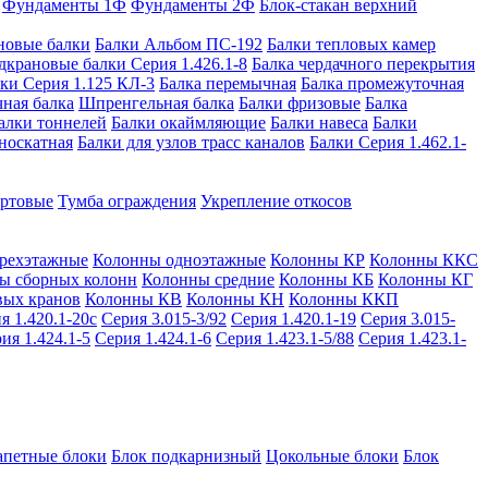
Фундаменты 1Ф
Фундаменты 2Ф
Блок-стакан верхний
новые балки
Балки Альбом ПС-192
Балки тепловых камер
дкрановые балки Серия 1.426.1-8
Балка чердачного перекрытия
ки Серия 1.125 КЛ-3
Балка перемычная
Балка промежуточная
ная балка
Шпренгельная балка
Балки фризовые
Балка
алки тоннелей
Балки окаймляющие
Балки навеса
Балки
носкатная
Балки для узлов трасс каналов
Балки Серия 1.462.1-
ортовые
Тумба ограждения
Укрепление откосов
рехэтажные
Колонны одноэтажные
Колонны КР
Колонны ККС
ы сборных колонн
Колонны средние
Колонны КБ
Колонны КГ
вых кранов
Колонны КВ
Колонны КН
Колонны ККП
я 1.420.1-20с
Серия 3.015-3/92
Серия 1.420.1-19
Серия 3.015-
ия 1.424.1-5
Серия 1.424.1-6
Серия 1.423.1-5/88
Серия 1.423.1-
апетные блоки
Блок подкарнизный
Цокольные блоки
Блок