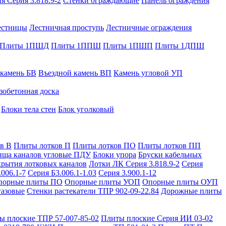
я Серия 3.818.9-2
Стенки ограждающие
Панель ограждения
естницы
Лестничная проступь
Лестничные ограждения
Плиты 1ПШД
Плиты 1ППШ
Плиты 1ПШП
Плиты 1ДПШ
 камень БВ
Въездной камень ВП
Камень угловой УП
зобетонная доска
Блоки тела стен
Блок уголковый
в В
Плиты лотков П
Плиты лотков ПО
Плиты лотков ПП
ища каналов угловые ПДУ
Блоки упора
Бруски кабельных
рытия лотковых каналов
Лотки ЛК Серия 3.818.9-2
Серия
.006.1-7
Серия Б3.006.1-1.03
Серия 3.900.1-12
порные плиты ПО
Опорные плиты УОП
Опорные плиты ОУП
газовые
Стенки растекатели ТПР 902-09-22.84
Дорожные плиты
ы плоские ТПР 57-007-85-02
Плиты плоские Серия ИИ 03-02