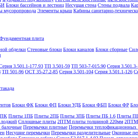
БИ
Блоки бассейнов и лестниц
Несущая стена
Стены подвала
Ка
ы мусоропровода
Элементы крыш
Кабины санитарно-техническ
Фундаментная плита
ной обделки
Стеновые блоки
Блоки каналов
Блоки сборные
Сил
и
Серия 3.501.1-177.93
ТП 3.501-59
ТП 503-7-015.90
Серия 3.501.3-
8
ТП 501-96
ОСТ 35-27.2-85
Серия 3.501-104
Серия 3.501.1-126
С
такада
ентов
Блоки ФК
Блоки ФП
Блоки УДБ
Блоки ФБП
Блоки ФР
Бл
1ПК
Плиты 1ПБ
Плиты 2ПБ
Плиты 3ПБ
Плиты ПБ 1.6
Плиты ПБ
 лоджий
Сплошные плиты
2ПТМ плиты толщиной 220мм
2ПТМ 
 балочные
Перемычки плитные
Перемычки теплофикационных 
ен
Несущие перемычки
Перемычки разделительные
Оконные пе