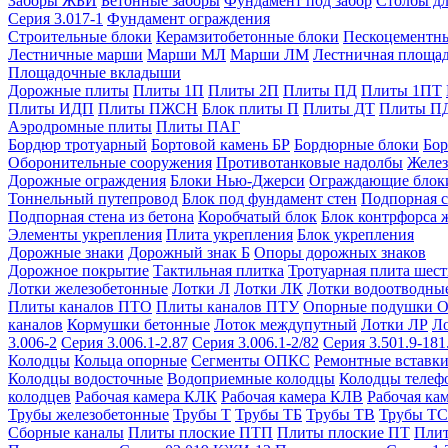
Заборы ЖБИ
Бетонные заборы
Фундамент под забор
Столбы дл
Серия 3.017-1
Фундамент ограждения
Строительные блоки
Керамзитобетонные блоки
Пескоцементн
Лестничные марши
Марши МЛ
Марши ЛМ
Лестничная площа
Площадочные вкладыши
Дорожные плиты
Плиты 1П
Плиты 2П
Плиты ПД
Плиты 1ПТ
Плиты ИДП
Плиты ПЖСН
Блок плиты П
Плиты ДТ
Плиты П
Аэродромные плиты
Плиты ПАГ
Бордюр тротуарный
Бортовой камень БР
Бордюрные блоки
Бор
Оборонительные сооружения
Противотанковые надолбы
Желез
Дорожные ограждения
Блоки Нью-Джерси
Ограждающие блок
Тоннельный путепровод
Блок под фундамент стен
Подпорная с
Подпорная стена из бетона
Коробчатый блок
Блок контрфорса 
Элементы укрепления
Плита укрепления
Блок укрепления
Дорожные знаки
Дорожный знак Б
Опоры дорожных знаков
Дорожное покрытие
Тактильная плитка
Тротуарная плита шес
Лотки железобетонные
Лотки Л
Лотки ЛК
Лотки водоотводны
Плиты каналов ПТО
Плиты каналов ПТУ
Опорные подушки 
каналов
Кормушки бетонные
Лоток междупутный
Лотки ЛР
Л
3.006-2
Серия 3.006.1-2.87
Серия 3.006.1-2/82
Серия 3.501.9-181
Колодцы
Кольца опорные
Сегменты ОПКС
Ремонтные вставк
Колодцы водосточные
Водоприемные колодцы
Колодцы теле
колодцев
Рабочая камера КЛК
Рабочая камера КЛВ
Рабочая ка
Трубы железобетонные
Трубы Т
Трубы ТБ
Трубы ТВ
Трубы ТС
Сборные каналы
Плиты плоские ПТП
Плиты плоские ПТ
Плит