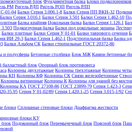
ромежуточный блок
Фундаментная балка
Блоки подколонников
ель РМ
Ригель РДП
Ригель РОП
Ригель РЛП
ИС-01-04
Балки Серия 3.006.1-8
Балки Серия ПП ВКН-32
Подкра
Балки Серия 3.016.1
Балки Серия 3.501
Балки Серия 1.462-10
По
нолитная
Балка крайняя
Цокольная балка
Балки Серия 1.126.1
Бал
 3.503
Подкосоурная балка
Балки под цокольные экраны
Лестнич
я
Балки плитные
Балки Серия У 01-01
Балки таврового сечения
Б
рия ИИ 29-3
Балки Серия 1.462-1
Подстропильная балка
Балка од
03
Балки Альбом СК
Балки стропильные ГОСТ 20372-86
ы и полусферы
Бетонные столбики
Блок МЖ
Камни бетонные б
 балластный блок
Опорный блок противовеса
аса
Колонны двухэтажные
Колонны трехэтажные
Колонны четы
нны КП
Колонны КФ
Колонны СК
Связи железобетонные
Ствол
Колонны витринные
Колонны К
Колонны для зданий без мосто
Колонны КА
ГОСТ 27108-86
ГОСТ 23899-79
Серия 1.423-3
Сери
420-35.95
Серия У 01-02/89
Серия 1.420.1-25
Серия 3.015-1/92
Сер
е блоки
Сплошные стеновые блоки
Диафрагма жесткости
арнизные блоки КУ
 блок
Подоконный блок
Перемычечный блок
Поясной блок
Пар
еновой