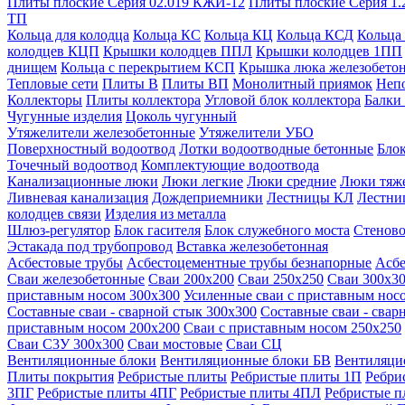
Плиты плоские Серия 02.019 КЖИ-12
Плиты плоские Серия 1.
ТП
Кольца для колодца
Кольца КС
Кольца КЦ
Кольца КСД
Кольца
колодцев КЦП
Крышки колодцев ППЛ
Крышки колодцев 1ПП
днищем
Кольца с перекрытием КСП
Крышка люка железобето
Тепловые сети
Плиты В
Плиты ВП
Монолитный приямок
Неп
Коллекторы
Плиты коллектора
Угловой блок коллектора
Балки
Чугунные изделия
Цоколь чугунный
Утяжелители железобетонные
Утяжелители УБО
Поверхностный водоотвод
Лотки водоотводные бетонные
Блок
Точечный водоотвод
Комплектующие водоотвода
Канализационные люки
Люки легкие
Люки средние
Люки тяж
Ливневая канализация
Дождеприемники
Лестницы КЛ
Лестни
колодцев связи
Изделия из металла
Шлюз-регулятор
Блок гасителя
Блок служебного моста
Стеново
Эстакада под трубопровод
Вставка железобетонная
Асбестовые трубы
Асбестоцементные трубы безнапорные
Асбе
Сваи железобетонные
Сваи 200х200
Сваи 250х250
Сваи 300х3
приставным носом 300х300
Усиленные сваи с приставным нос
Составные сваи - сварной стык 300х300
Составные сваи - свар
приставным носом 200х200
Сваи с приставным носом 250х250
Сваи С3У 300х300
Сваи мостовые
Сваи СЦ
Вентиляционные блоки
Вентиляционные блоки БВ
Вентиляци
Плиты покрытия
Ребристые плиты
Ребристые плиты 1П
Ребри
3ПГ
Ребристые плиты 4ПГ
Ребристые плиты 4ПЛ
Ребристые 