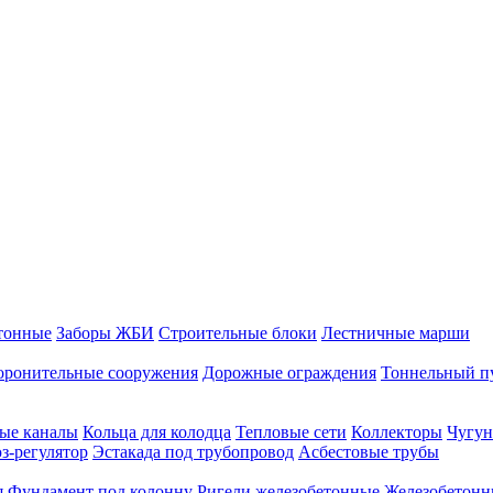
тонные
Заборы ЖБИ
Строительные блоки
Лестничные марши
оронительные сооружения
Дорожные ограждения
Тоннельный п
ые каналы
Кольца для колодца
Тепловые сети
Коллекторы
Чугун
-регулятор
Эстакада под трубопровод
Асбестовые трубы
я
Фундамент под колонну
Ригели железобетонные
Железобетонн