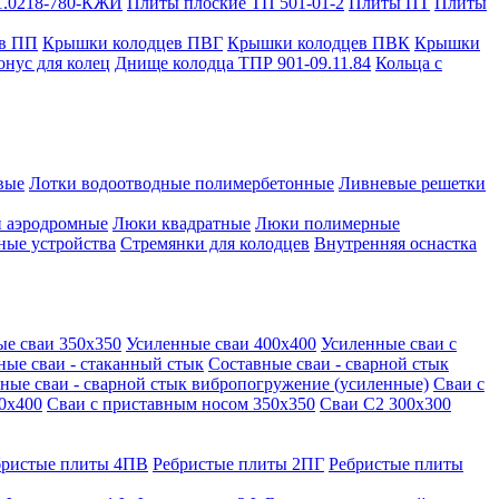
1.0218-780-КЖИ
Плиты плоские ТП 501-01-2
Плиты ПТ
Плиты
в ПП
Крышки колодцев ПВГ
Крышки колодцев ПВК
Крышки
онус для колец
Днище колодца ТПР 901-09.11.84
Кольца с
вые
Лотки водоотводные полимербетонные
Ливневые решетки
 аэродромные
Люки квадратные
Люки полимерные
ные устройства
Стремянки для колодцев
Внутренняя оснастка
ые сваи 350х350
Усиленные сваи 400х400
Усиленные сваи с
ные сваи - стаканный стык
Составные сваи - сварной стык
ные сваи - сварной стык вибропогружение (усиленные)
Сваи с
0х400
Сваи с приставным носом 350х350
Сваи С2 300х300
бристые плиты 4ПВ
Ребристые плиты 2ПГ
Ребристые плиты