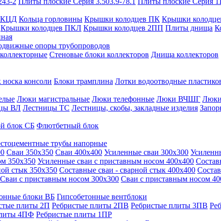
243-2
Плиты плоские Серия 3.503.9-78.1
Плиты плоские Серия 1
 КЦД
Кольца горловины
Крышки колодцев ПК
Крышки колодце
Крышки колодцев ПКЛ
Крышки колодцев 2ПП
Плиты днища
К
нная
одвижные опоры трубопроводов
 коллекторные
Стеновые блоки коллекторов
Днища коллекторов
 носка консоли
Блоки трамплина
Лотки водоотводные пластико
елые
Люки магистральные
Люки телефонные
Люки ВЧШГ
Люки
цы ВЛ
Лестницы ТС
Лестницы, скобы, закладные изделия
Запор
й блок СБ
Флютбетный блок
стоцементные трубы напорные
00
Сваи 350х350
Сваи 400х400
Усиленные сваи 300х300
Усиленн
ом 350х350
Усиленные сваи с приставным носом 400х400
Состав
ной стык 350х350
Составные сваи - сварной стык 400х400
Состав
Сваи с приставным носом 300х300
Сваи с приставным носом 40
онные блоки ВБ
Гипсобетонные вентблоки
стые плиты 2П
Ребристые плиты 2ПВ
Ребристые плиты 3ПВ
Ре
плиты 4ПФ
Ребристые плиты 1ПР