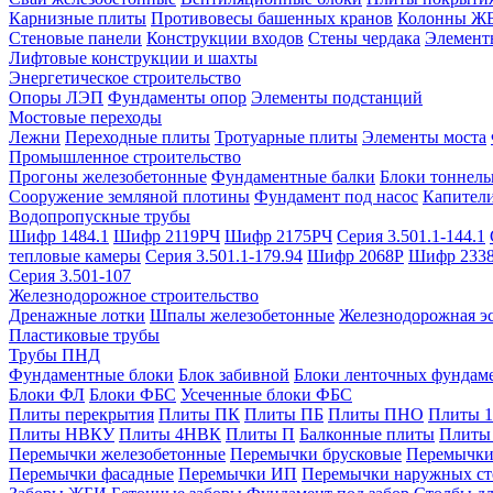
Карнизные плиты
Противовесы башенных кранов
Колонны Ж
Стеновые панели
Конструкции входов
Стены чердака
Элемент
Лифтовые конструкции и шахты
Энергетическое строительство
Опоры ЛЭП
Фундаменты опор
Элементы подстанций
Мостовые переходы
Лежни
Переходные плиты
Тротуарные плиты
Элементы моста
Промышленное строительство
Прогоны железобетонные
Фундаментные балки
Блоки тоннель
Сооружение земляной плотины
Фундамент под насос
Капител
Водопропускные трубы
Шифр 1484.1
Шифр 2119РЧ
Шифр 2175РЧ
Серия 3.501.1-144.1
тепловые камеры
Серия 3.501.1-179.94
Шифр 2068Р
Шифр 233
Серия 3.501-107
Железнодорожное строительство
Дренажные лотки
Шпалы железобетонные
Железнодорожная эс
Пластиковые трубы
Трубы ПНД
Фундаментные блоки
Блок забивной
Блоки ленточных фундам
Блоки ФЛ
Блоки ФБС
Усеченные блоки ФБС
Плиты перекрытия
Плиты ПК
Плиты ПБ
Плиты ПНО
Плиты 
Плиты НВКУ
Плиты 4НВК
Плиты П
Балконные плиты
Плиты
Перемычки железобетонные
Перемычки брусковые
Перемычки
Перемычки фасадные
Перемычки ИП
Перемычки наружных ст