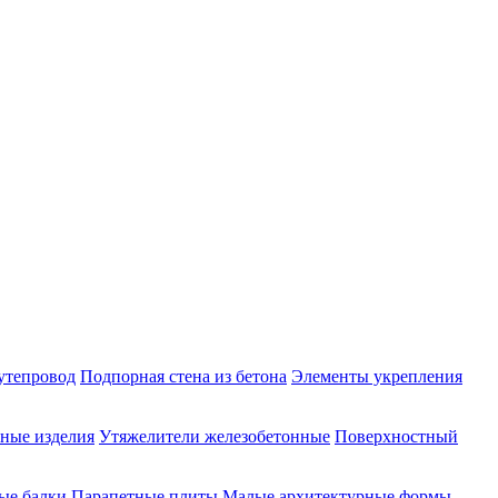
утепровод
Подпорная стена из бетона
Элементы укрепления
ные изделия
Утяжелители железобетонные
Поверхностный
ые балки
Парапетные плиты
Малые архитектурные формы