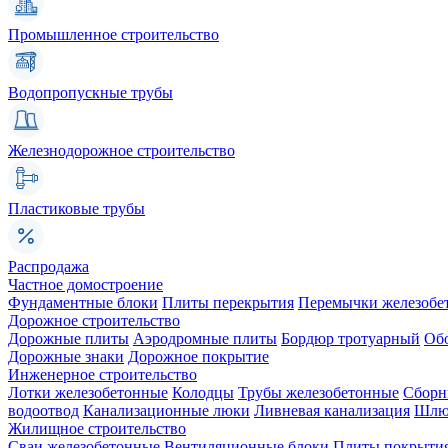
Промышленное строительство
Водопропускные трубы
Железнодорожное строительство
Пластиковые трубы
Распродажа
Частное домостроение
Фундаментные блоки
Плиты перекрытия
Перемычки железобе
Дорожное строительство
Дорожные плиты
Аэродромные плиты
Бордюр тротуарный
Об
Дорожные знаки
Дорожное покрытие
Инженерное строительство
Лотки железобетонные
Колодцы
Трубы железобетонные
Сборн
водоотвод
Канализационные люки
Ливневая канализация
Шлюз
Жилищное строительство
Сваи железобетонные
Вентиляционные блоки
Плиты покрыти