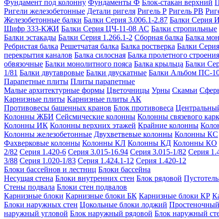
Фундамент под колонну
Фундаменты Ф
Блок-стакан верхний
П
Ригели железобетонные
Детали ригеля
Ригель Р
Ригель РВ
Риг
Железобетонные балки
Балки Серия 3.006.1-2.87
Балки Серия 
Шифр 333-КЖИ
Балки Серия ЦЧ-11-08 АС
Балки стропильные
Балки эстакады
Балки Серия 1.266.1-2
Сборная балка
Балка мо
Ребристая балка
Решетчатая балка
Балка ростверка
Балки Серия
перекрытия каналов
Балка силосная
Балка пролетного строени
обвязочные
Балки монолитного пояса
Балка крыльца
Балки Се
1/81
Балки двутавровые
Балки двускатные
Балки Альбом ПС-1
Парапетные плиты
Плиты парапетные
Малые архитектурные формы
Цветочницы
Урны
Скамьи
Сфер
Карнизные плиты
Карнизные плиты АК
Противовесы башенных кранов
Блок противовеса
Центральный
Колонны ЖБИ
Сейсмические колонны
Колонны связевого карк
Колонны ИК
Колонны верхних этажей
Крайние колонны
Коло
Колонны железобетонные
Двухветвевые колонны
Колонны КС
Фахверковые колонны
Колонны КЛ
Колонны КД
Колонны КО
2/82
Серия 1.420-6
Серия 3.015-16.94
Серия 3.015-1/82
Серия 1.
3/88
Серия 1.020-1/83
Серия 1.424.1-12
Серия 1.420-12
Блоки бассейнов и лестниц
Блоки бассейна
Несущая стена
Блоки внутренних стен
Блок рядовой
Пустотелы
Стены подвала
Блоки стен подвалов
Карнизные блоки
Карнизные блоки БК
Карнизные блоки КР
К
Блоки наружных стен
Цокольные блоки лоджий
Простеночный
наружный угловой
Блок наружный рядовой
Блок наружный ст