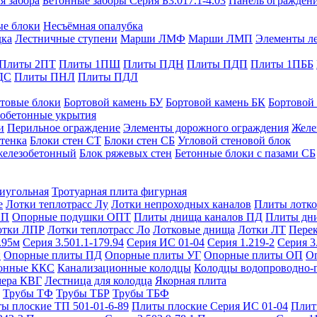
я забора
Бетонные заборы Серия Б3.017.1-4.03
Панель ограждени
ые блоки
Несъёмная опалубка
дка
Лестничные ступени
Марши ЛМФ
Марши ЛМП
Элементы л
Плиты 2ПТ
Плиты 1ПШ
Плиты ПДН
Плиты ПДП
Плиты 1ПББ
ДС
Плиты ПНЛ
Плиты ПДЛ
товые блоки
Бортовой камень БУ
Бортовой камень БК
Бортовой
обетонные укрытия
и
Перильное ограждение
Элементы дорожного ограждения
Желе
тенка
Блоки стен СТ
Блоки стен СБ
Угловой стеновой блок
железобетонный
Блок ряжевых стен
Бетонные блоки с пазами СБ
тиугольная
Тротуарная плита фигурная
е
Лотки теплотрасс Лу
Лотки непроходных каналов
Плиты лотко
ОП
Опорные подушки ОПТ
Плиты днища каналов ПД
Плиты дн
отки ЛПР
Лотки теплотрасс Ло
Лотковые днища
Лотки ЛТ
Перек
.95м
Серия 3.501.1-179.94
Серия ИС 01-04
Серия 1.219-2
Серия 3
и
Опорные плиты ПД
Опорные плиты УГ
Опорные плиты ОП
О
фонные ККС
Канализационные колодцы
Колодцы водопроводно-
мера КВГ
Лестница для колодца
Якорная плита
Трубы ТФ
Трубы ТБР
Трубы ТБФ
ы плоские ТП 501-01-6-89
Плиты плоские Серия ИС 01-04
Плит