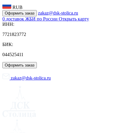
RUB
zakaz@dsk-stolica.ru
Оформить заказ
0
доставок ЖБИ по России
Открыть карту
ИНН:
7721823772
БИК:
044525411
Оформить заказ
zakaz@dsk-stolica.ru