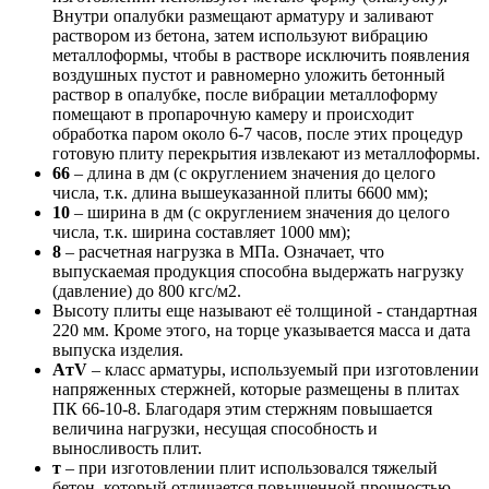
Внутри опалубки размещают арматуру и заливают
раствором из бетона, затем используют вибрацию
металлоформы, чтобы в растворе исключить появления
воздушных пустот и равномерно уложить бетонный
раствор в опалубке, после вибрации металлоформу
помещают в пропарочную камеру и происходит
обработка паром около 6-7 часов, после этих процедур
готовую плиту перекрытия извлекают из металлоформы.
66
– длина в дм (с округлением значения до целого
числа, т.к. длина вышеуказанной плиты 6600 мм);
10
– ширина в дм (с округлением значения до целого
числа, т.к. ширина составляет 1000 мм);
8
– расчетная нагрузка в МПа. Означает, что
выпускаемая продукция способна выдержать нагрузку
(давление) до 800 кгс/м2.
Высоту плиты еще называют её толщиной - стандартная
220 мм. Кроме этого, на торце указывается масса и дата
выпуска изделия.
AтV
– класс арматуры, используемый при изготовлении
напряженных стержней, которые размещены в плитах
ПК 66-10-8. Благодаря этим стержням повышается
величина нагрузки, несущая способность и
выносливость плит.
т
– при изготовлении плит использовался тяжелый
бетон, который отличается повышенной прочностью.