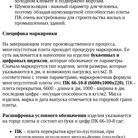
холодном климате и подвержено морозам.
Шумоизоляция - важный параметр для человека,
поэтому обладая шумозащитной способностью плиты
ПК очень востребованы для строительства жилых и
промышленных зданий.
Специфика маркировки
На завершающем этапе производственного процесса,
многопустотная плита проходит процедуру маркировки. Ее
суть заключается в нанесении на изделие
буквенных и
цифровых индексов
, которые обозначают ее параметры.
Сначала маркируется тип изделия, затем размеры, которые
указываются в дм, и возможную нагрузку, кгс/м2. В
соответствии с этими параметрами, маркировочная формула
многопустотной плиты это:
ПК 66-10-8 (6600х1000х220)
, ПК -
плита перекрытия, 6600 - длина в дм, 1000 - ширина в дм,
последняя цифра - несущая способность в кгс/м2. Масса
изделия, марка и дата выпуска отмечается на торцевой грани
плиты.
Расшифровка условного обозначения
изделия указывается
на торце плиты и состоит из букв и цифр ПК 66-10-8 где:
ПК
– плита перекрытия кругло-пустотная, при
изготовлении используют метало-форму (опалубку).