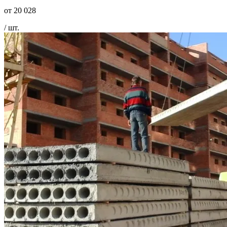
от
20 028
/ шт.