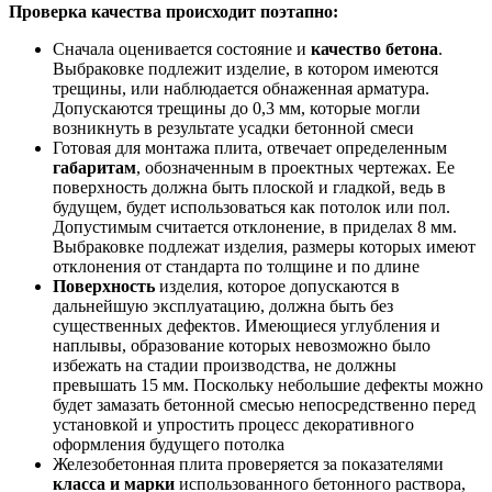
Проверка качества происходит поэтапно:
Сначала оценивается состояние и
качество бетона
.
Выбраковке подлежит изделие, в котором имеются
трещины, или наблюдается обнаженная арматура.
Допускаются трещины до 0,3 мм, которые могли
возникнуть в результате усадки бетонной смеси
Готовая для монтажа плита, отвечает определенным
габаритам
, обозначенным в проектных чертежах. Ее
поверхность должна быть плоской и гладкой, ведь в
будущем, будет использоваться как потолок или пол.
Допустимым считается отклонение, в приделах 8 мм.
Выбраковке подлежат изделия, размеры которых имеют
отклонения от стандарта по толщине и по длине
Поверхность
изделия, которое допускаются в
дальнейшую эксплуатацию, должна быть без
существенных дефектов. Имеющиеся углубления и
наплывы, образование которых невозможно было
избежать на стадии производства, не должны
превышать 15 мм. Поскольку небольшие дефекты можно
будет замазать бетонной смесью непосредственно перед
установкой и упростить процесс декоративного
оформления будущего потолка
Железобетонная плита проверяется за показателями
класса и марки
использованного бетонного раствора,