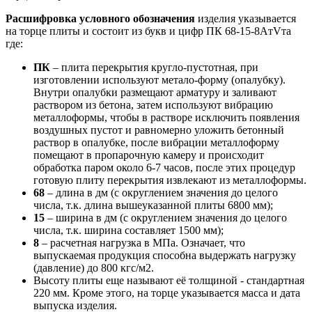
Расшифровка условного обозначения
изделия указывается
на торце плиты и состоит из букв и цифр ПК 68-15-8AтVта
где:
ПК
– плита перекрытия кругло-пустотная, при
изготовлении используют метало-форму (опалубку).
Внутри опалубки размещают арматуру и заливают
раствором из бетона, затем используют вибрацию
металлоформы, чтобы в растворе исключить появления
воздушных пустот и равномерно уложить бетонный
раствор в опалубке, после вибрации металлоформу
помещают в пропарочную камеру и происходит
обработка паром около 6-7 часов, после этих процедур
готовую плиту перекрытия извлекают из металлоформы.
68
– длина в дм (с округлением значения до целого
числа, т.к. длина вышеуказанной плиты 6800 мм);
15
– ширина в дм (с округлением значения до целого
числа, т.к. ширина составляет 1500 мм);
8
– расчетная нагрузка в МПа. Означает, что
выпускаемая продукция способна выдержать нагрузку
(давление) до 800 кгс/м2.
Высоту плиты еще называют её толщиной - стандартная
220 мм. Кроме этого, на торце указывается масса и дата
выпуска изделия.