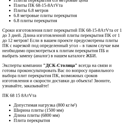
Плиты перекрытия 6.8 метровые цена
Плиты ПК 68-15-8AтVта
Плиты 6.8 метров
6.8 метровые плиты перекрытия
6.8 плиты перекрытия
Сроки изготовления плит перекрытий ПК 68-15-8AтVта от 1
до 3 дней. Длина изготовленной плиты перекрытия ПК от 1
до 12 метров! Если в вашем проекте предусмотрены плиты
ПК с нарезкой под определенный угол – в таком случае вам
необходимо присмотреться к плитам перекрытия ПБ и
выбрать замену (аналог) в нашем каталоге ЖБИ.
Эксперты компании
"ДСК-Столица"
всегда на связи и
готовы проконсультировать Вас по вопросу правильного
выбора плит перекрытия ПК, возможных сроков
изготовления и скорости доставки до объекта! Звоните,
узнавайте, заказывайте!
ПК
68
15
8AтVта
Допустимая нагрузка
(800 кг/м²)
Ширина плиты
(1500 мм)
Длина плиты
(6800 мм)
Плита перекрытия