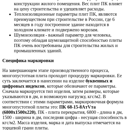
конструкции жилого помещения. Вес плит ПК влияет
на цену строительства и удешевляет расходы.
Теплоизоляционные параметры плит ПК, являются
преимуществом при строительстве в России, где 6
месяцев в году построенное здание находится в
холодном климате и подвержено морозам.
Шумоизоляция - важный параметр для человека,
поэтому обладая шумозащитной способностью плиты
ПК очень востребованы для строительства жилых и
промышленных зданий.
Специфика маркировки
На завершающем этапе производственного процесса,
многопустотная плита проходит процедуру маркировки. Ее
суть заключается в нанесении на изделие
буквенных и
цифровых индексов
, которые обозначают ее параметры.
Сначала маркируется тип изделия, затем размеры, которые
указываются в дм, и возможную нагрузку, кгс/м2. В
соответствии с этими параметрами, маркировочная формула
многопустотной плиты это:
ПК 68-15-8AтVта
(6800х1500х220)
, ПК - плита перекрытия, 6800 - длина в дм,
1500 - ширина в дм, последняя цифра - несущая способность в
кгс/м2. Масса изделия, марка и дата выпуска отмечается на
торцевой грани плиты.