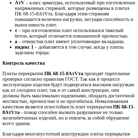
AтV
– класс арматуры, используемый при изготовлении
напряженных стержней, которые размещены в плитах
ПК 68-15-8AтVта. Благодаря этим стержням
повышается величина нагрузки, несущая способность и
выносливость плит.
т
– при изготовлении плит использовался тяжелый
бетон, который отличается повышенной прочностью.
а
– отверстия плит имеют уплотняющие вкладыши.
индекс 1
– добавляется в том случае, когда у плиты
заделаны торцы.
Контроль качества
Плиты перекрытия
ПК 68-15-8AтVта
проходят тщательные
проверки согласно правилам ГОСТ. Так как в процессе
эксплуатации изделия будут подвергаться высоким нагрузкам
как от соседних плит, так и от самой конструкции, они
должны быть максимально надежными, обладать достаточной
жесткостью, прочностью и не прогибаться. Немаловажным
качеством является огнестойкость плит перекрытия
ПК 68-15-
8AтVта
- пожар способен вызвать разрушение не только
железобетонных изделий, но и повлечь за собой обрушение
всего здания.
Благодаря многопустотной конструкции плиты перекрытия